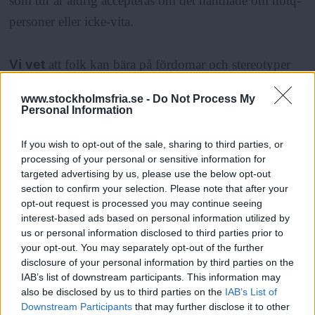
som tur är aldrig accepteras om det handlade om hbtq-
personer eller icke-vita.
Vi vet
att folk kan bära på fördomar och stereotyper
trots bästa intentioner. Hur kan det inte gälla för en
www.stockholmsfria.se -
Do Not Process My
ideologi som nästan ledde till att en hel folkgrupp
Personal Information
utrotades i Europa för mindre än hundra år sedan? Har
If you wish to opt-out of the sale, sharing to third parties, or
de föreställningar som låg bakom detta bara mirakulöst
processing of your personal or sensitive information for
försvunnit sedan dess? Hur är det med idéer som att
targeted advertising by us, please use the below opt-out
section to confirm your selection. Please note that after your
judar ”har det bra” eller alltid ”ser efter sina egna
opt-out request is processed you may continue seeing
intressen” först? Och motsvarar inte angrepp mot
interest-based ads based on personal information utilized by
”sionister” ibland klassiska antisemitiska mönster, även
us or personal information disclosed to third parties prior to
your opt-out. You may separately opt-out of the further
om ordet ”jude” byts ut mot något som tycks mer
disclosure of your personal information by third parties on the
legitimt?
IAB’s list of downstream participants. This information may
also be disclosed by us to third parties on the
IAB’s List of
Downstream Participants
that may further disclose it to other