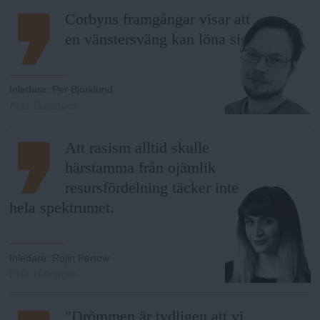
Corbyns framgångar visar att
en vänstersväng kan löna sig.
Inledare
:
Per Björklund
Fria Tidningen
Att rasism alltid skulle
härstamma från ojämlik
resursfördelning täcker inte
hela spektrumet.
Inledare
:
Rojin Pertow
Fria Tidningen
"Drömmen är tydligen att vi