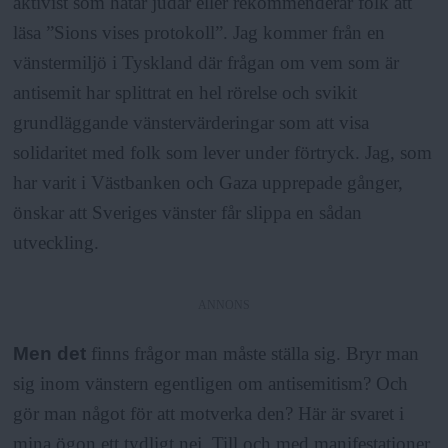
aktivist som hatar judar eller rekommenderar folk att
läsa ”Sions vises protokoll”. Jag kommer från en
vänstermiljö i Tyskland där frågan om vem som är
antisemit har splittrat en hel rörelse och svikit
grundläggande vänstervärderingar som att visa
solidaritet med folk som lever under förtryck. Jag, som
har varit i Västbanken och Gaza upprepade gånger,
önskar att Sveriges vänster får slippa en sådan
utveckling.
ANNONS
Men det
finns frågor man måste ställa sig. Bryr man
sig inom vänstern egentligen om antisemitism? Och
gör man något för att motverka den? Här är svaret i
mina ögon ett tydligt nej. Till och med manifestationer