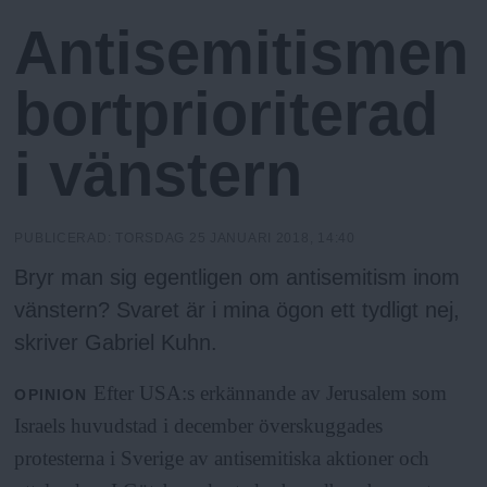
h
n
Antisemitismen
y
o
bortprioriterad
l
i vänstern
m
PUBLICERAD:
TORSDAG 25 JANUARI 2018, 14:40
s
Bryr man sig egentligen om antisemitism inom
F
vänstern? Svaret är i mina ögon ett tydligt nej,
skriver Gabriel Kuhn.
r
Efter USA:s erkännande av Jerusalem som
OPINION
i
Israels huvudstad i december överskuggades
protesterna i Sverige av antisemitiska aktioner och