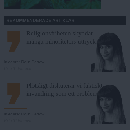
REKOMMENDERADE ARTIKLAR
Religionsfriheten skyddar
många minoriteters uttryck.
Inledare
:
Rojin Pertow
Fria Tidningen
Plötsligt diskuterar vi faktiskt
invandring som ett problem.
Inledare
:
Rojin Pertow
Fria Tidningen