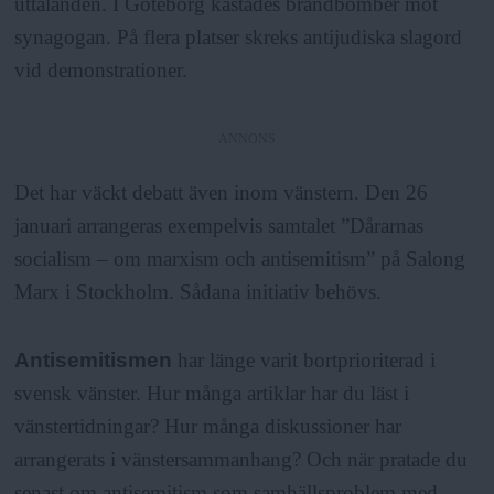
a
uttalanden. I Göteborg kastades brandbomber mot
synagogan. På flera platser skreks antijudiska slagord
vid demonstrationer.
ANNONS
Det har väckt debatt även inom vänstern. Den 26
januari arrangeras exempelvis samtalet ”Dårarnas
socialism – om marxism och antisemitism” på Salong
Marx i Stockholm. Sådana initiativ behövs.
Antisemitismen
har länge varit bortprioriterad i
svensk vänster. Hur många artiklar har du läst i
vänstertidningar? Hur många diskussioner har
arrangerats i vänstersammanhang? Och när pratade du
senast om antisemitism som samhällsproblem med