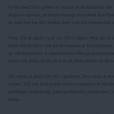
Syftet med SD:s politik är snarare att destabilisera de
skapa en spricka, en känslomässigt motiverad åtskilln
de som inte har det, mellan dem som hör hemma här o
Visst. Det är säkert synd om SD:s väljare. Men det är 
deras elände beror inte på att sossarna är kommunister,
att vänsterpartister är massmördare eller på invandrarn
stund och tänka skulle de inse att deras elände skulle
Det värsta är ändå inte SD:s gnällism. Det värsta är 
väljare. Till och med public service-medierna är förvån
gladeligen fullständigt galna gnällistiska påståenden 
namn.