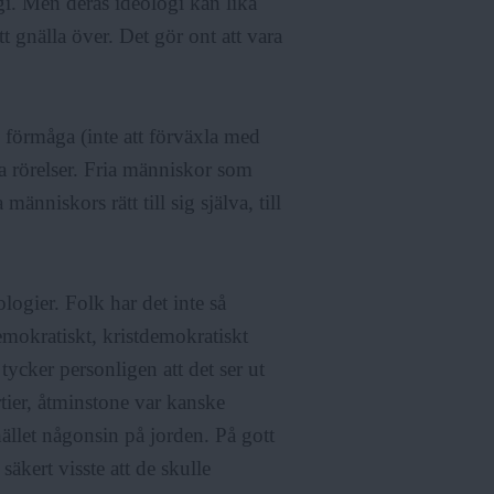
i. Men deras ideologi kan lika
 gnälla över. Det gör ont att vara
e förmåga (inte att förväxla med
va rörelser. Fria människor som
människors rätt till sig själva, till
ogier. Folk har det inte så
demokratiskt, kristdemokratiskt
 tycker personligen att det ser ut
rtier, åtminstone var kanske
hället någonsin på jorden. På gott
säkert visste att de skulle