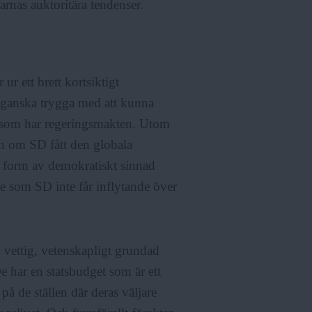
arnas auktoritära tendenser.
 ur ett brett kortsiktigt
a ganska trygga med att kunna
rti som har regeringsmakten. Utom
en om SD fått den globala
n form av demokratiskt sinnad
ge som SD inte får inflytande över
l vettig, vetenskapligt grundad
De har en statsbudget som är ett
på de ställen där deras väljare