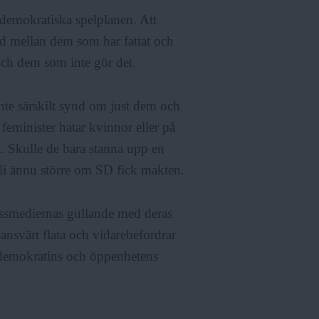
n demokratiska spelplanen. Att
ad mellan dem som har fattat och
ch dem som inte gör det.
inte särskilt synd om just dem och
 feminister hatar kvinnor eller på
a. Skulle de bara stanna upp en
 bli ännu större om SD fick makten.
massmediernas gullande med deras
ansvärt flata och vidarebefordrar
i demokratins och öppenhetens