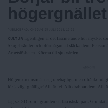
c
högergnället
k
PUBLICERAD:
ONSDAG 25 JULI 2018, 16:52
h
Egentligen är det fascinerande hur mycket s
KULTUR
Skogsbränder och oförmågan att släcka dem. Pensionäre
o
Arbetslösheten. Köerna till sjukvården.
l
ANNONS
Högerextremism är i sig obehagligt, men ofrånkomligt
m
för jävligt gnälliga? Allt är fel. Allt drabbar dem. Allt
s
Jag ser SD som i grunden ett fascistiskt part. Grundat a