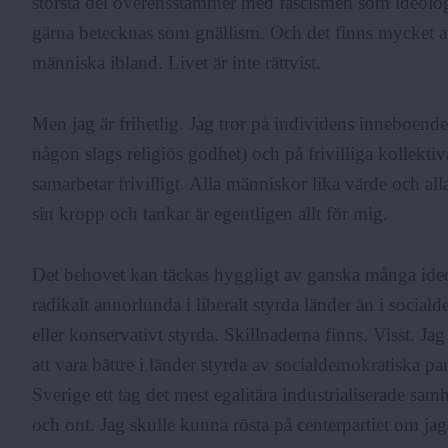
största del överensstämmer med fascismen som ideolog
gärna betecknas som gnällism. Och det finns mycket att
F
människa ibland. Livet är inte rättvist.
r
Men jag är frihetlig. Jag tror på individens inneboend
någon slags religiös godhet) och på frivilliga kollekti
i
samarbetar frivilligt. Alla människor lika värde och alla 
sin kropp och tankar är egentligen allt för mig.
a
Det behovet kan täckas hyggligt av ganska många ideol
radikalt annorlunda i liberalt styrda länder än i social
eller konservativt styrda. Skillnaderna finns. Visst. Jag
att vara bättre i länder styrda av socialdemokratiska pa
Sverige ett tag det mest egalitära industrialiserade sam
och ont. Jag skulle kunna rösta på centerpartiet om jag 