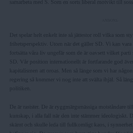
samarbeta med S. Som en sorts liberal motvikt till soss
ANNONS
Det spelar helt enkelt inte så jättestor roll vilka som styr
frihetsperspektiv. Utom när det gäller SD. Vi kan var
fortsätta våra liv ungefär som de är oavsett vilket pa
SD. Vår position internationellt är fortfarande god äv
kapitalismen att oroas. Men så länge som vi har någo
regering så kommer vi nog inte att svälta ihjäl. Så län
politiken.
De är rasister. De är ryggmärgsmässiga motståndare til
kunskap, i alla fall när den inte stämmer ideologiskt. 
skämt och skulle leda till fullkomligt kaos, i synnerhet 