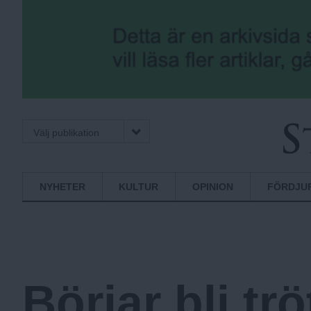
Välj publikation
S
Normbrytande
NYHETER
KULTUR
OPINION
FÖRDJU
nyheter
t
o
Börjar bli trö