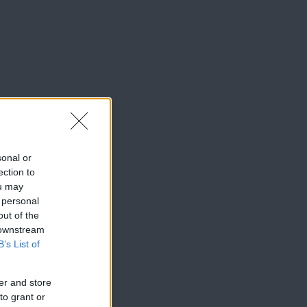
sonal or
ection to
ou may
 personal
out of the
 downstream
B’s List of
er and store
to grant or