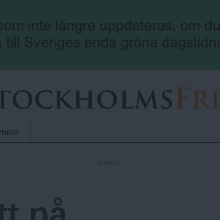
Hoppa till huvudinnehåll
PNING
ANNONS
tt på