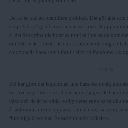
ansvar för någonting som helst.
Det är en sak att identifiera problem. Det gör alla som
sin politik på gnäll är en annan sak, och att uppmuntr
är det övergripande hotet så tror jag inte att de kommer a
om efter valet i höst. Däremot kommer det nog att ta ti
emotionella kaos som utbrutit efter att Pandoras ask ö
ANNONS
SD har gjort det legitimt att inte bara ösa ur sig intole
har övertygat folk om att alla andra ljuger, de har under
växa och de är beredda, enligt deras egna partidokumen
åstadkomma det de uppfattar som en mer harmonisk etni
flummiga drömmar. Rosaskimrande lockelser.