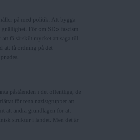
 håller på med politik. Att bygga
a gnällighet. För om SD:s fascism
tt få särskilt mycket att säga till
d att få ordning på det
ppnades.
ranta påståenden i det offentliga, de
lättat för rena nazistgrupper att
t att ändra grundlagen för att
sk struktur i landet. Men det är