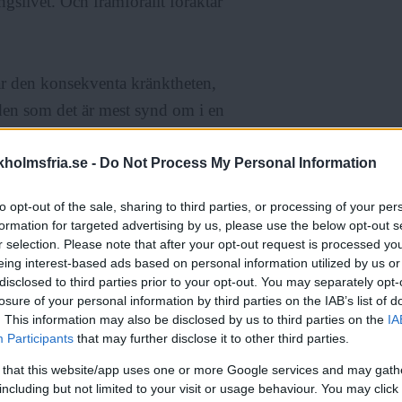
gslivet. Och framförallt föraktar
e är den konsekventa kränktheten,
a den som det är mest synd om i en
itikerna.
holmsfria.se -
Do Not Process My Personal Information
 att mycket få SD-väljare har läst
to opt-out of the sale, sharing to third parties, or processing of your per
att de flesta av dem har en
formation for targeted advertising by us, please use the below opt-out s
gen.
r selection. Please note that after your opt-out request is processed y
eing interest-based ads based on personal information utilized by us or
disclosed to third parties prior to your opt-out. You may separately opt-
losure of your personal information by third parties on the IAB’s list of
. This information may also be disclosed by us to third parties on the
IA
Participants
that may further disclose it to other third parties.
tik utanför migrationsområdet mest
 that this website/app uses one or more Google services and may gath
 näringslivet att tjäna pengar och
including but not limited to your visit or usage behaviour. You may click 
 kommer socialtjänsten att få lägga