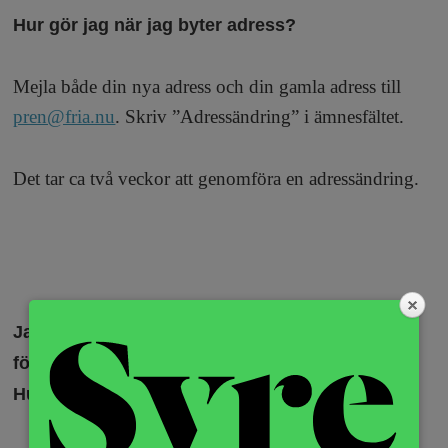
a
Hur gör jag när jag byter adress?
Mejla både din nya adress och din gamla adress till
pren@fria.nu
. Skriv ”Adressändring” i ämnesfältet.
Det tar ca två veckor att genomföra en adressändring.
Jag har fått en faktura med förfrågan om
förnyelse, men vill inte fortsätta med tidningen.
Hur gör jag?