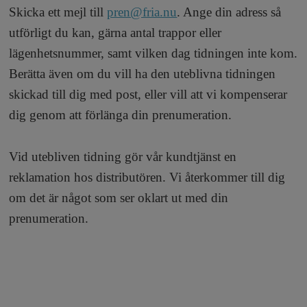
h
n
Skicka ett mejl till
pren@fria.nu
. Ange din adress så
y
utförligt du kan, gärna antal trappor eller
o
lägenhetsnummer, samt vilken dag tidningen inte kom.
Berätta även om du vill ha den uteblivna tidningen
l
skickad till dig med post, eller vill att vi kompenserar
m
dig genom att förlänga din prenumeration.
s
Vid utebliven tidning gör vår kundtjänst en
reklamation hos distributören. Vi återkommer till dig
F
om det är något som ser oklart ut med din
prenumeration.
r
i