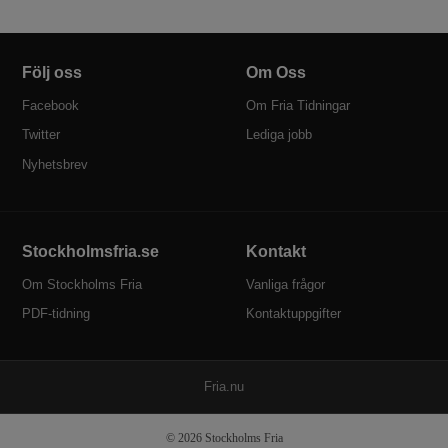
Följ oss
Om Oss
Facebook
Om Fria Tidningar
Twitter
Lediga jobb
Nyhetsbrev
Stockholmsfria.se
Kontakt
Om Stockholms Fria
Vanliga frågor
PDF-tidning
Kontaktuppgifter
P
Fria.nu
u
b
© 2026 Stockholms Fria