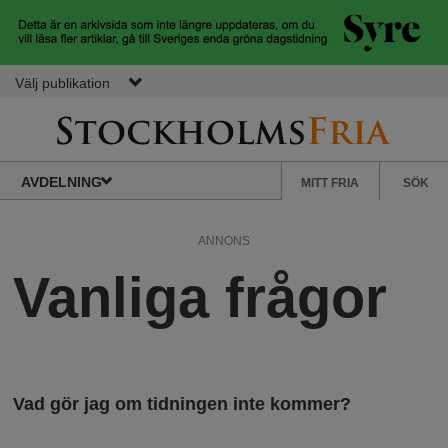
Hoppa till huvudinnehåll
Välj publikation
S
S
Normbrytande
AVDELNING
MITT FRIA
SÖK
nyheter
e
t
k
ANNONS
u
Vanliga frågor
o
n
d
c
ä
r
k
m
Vad gör jag om tidningen inte kommer?
e