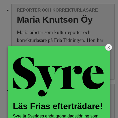
h
n
y
REPORTER OCH KORREKTURLÄSARE
o
Maria Knutsen Öy
l
Maria arbetar som kulturreporter och
korrekturläsare på Fria Tidningen. Hon har
m
tidigare arbetat som bland annat
kulturredaktör på Stockholms Fria Tidning.
s
F
r
REPORTER OCH REDIGERARE
Martin Holmström
i
Läs Frias efterträdare!
Martin Holmström är kulturskribent och
Syre
är Sveriges enda gröna dagstidning som