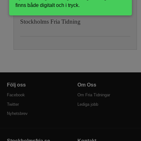
a
redigerare på Fria Tidningen. Han har tidigare
finns både digitalt och i tryck.
arbetat som bl a kulturredaktör på
Stockholms Fria Tidning
Följ oss
Om Oss
Facebook
Om Fria Tidningar
Twitter
Lediga jobb
Nyhetsbrev
Stockholmsfria.se
Kontakt