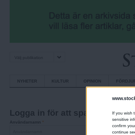
Välj publikation
S
Normbrytande
NYHETER
KULTUR
OPINION
FÖRDJU
nyheter
t
www.stock
Logga in för att spara artiklar
If you wish 
o
sensitive in
Användarnamn
*
confirm you
continue se