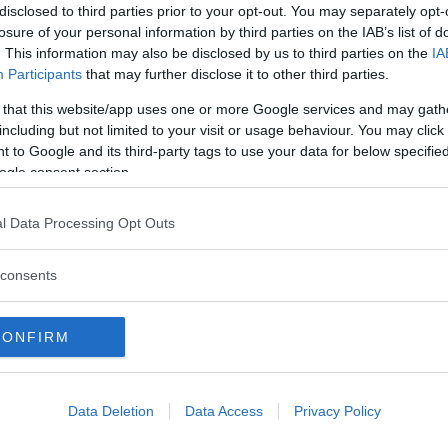
disclosed to third parties prior to your opt-out. You may separately opt-
losure of your personal information by third parties on the IAB’s list of
. This information may also be disclosed by us to third parties on the
IA
Participants
that may further disclose it to other third parties.
 that this website/app uses one or more Google services and may gath
including but not limited to your visit or usage behaviour. You may click 
 to Google and its third-party tags to use your data for below specifi
ogle consent section.
Läs Frias efterträdare!
l Data Processing Opt Outs
Syre
är Sveriges enda gröna dagstidning som
finns både digitalt och i tryck.
 du redan har ett konto hos oss.
För att du som har ett
consents
mtiden behöver du logga in först för att sedan koppla
CONFIRM
Data Deletion
Data Access
Privacy Policy