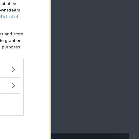
u
r
out of the
l
m
 downstream
B’s List of
ä
e
r
n
er and store
y
to grant or
ed purposes