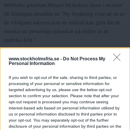
WeWorks grundare Miquel McKelvey skrev i ett brev
till företagets anställda att “Ny forskning visar att en av
de viktigaste sakerna som en individ kan göra för att
minska sin personliga påverkan på miljön är att
undvika kött."
Vegointernationalism är framtiden. Var femte ung tjej
www.stockholmsfria.se -
Do Not Process My
Personal Information
är vegan eller vegetarian i dag enligt en undersökning
från Världsnaturfonden WWF. De flesta är det på
If you wish to opt-out of the sale, sharing to third parties, or
grund av oro för de globala klimatförändringarna.
processing of your personal or sensitive information for
targeted advertising by us, please use the below opt-out
section to confirm your selection. Please note that after your
Rätt sorts handel är klimatsmart, i synnerhet vegetarisk
opt-out request is processed you may continue seeing
interest-based ads based on personal information utilized by
handel. Ät med gott samvete din bönbiff gjord på
us or personal information disclosed to third parties prior to
råvaror odlade i Frankrike! Framtidens stora miljöstrid
your opt-out. You may separately opt-out of the further
disclosure of your personal information by third parties on the
inom livsmedelspolitiken står mellan köttnationalism