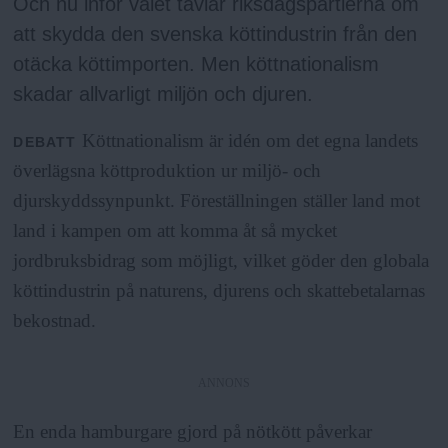
a
Och nu inför valet tävlar riksdagspartierna om
att skydda den svenska köttindustrin från den
otäcka köttimporten. Men köttnationalism
skadar allvarligt miljön och djuren.
Köttnationalism är idén om det egna landets
DEBATT
överlägsna köttproduktion ur miljö- och
djurskyddssynpunkt. Föreställningen ställer land mot
land i kampen om att komma åt så mycket
jordbruksbidrag som möjligt, vilket göder den globala
köttindustrin på naturens, djurens och skattebetalarnas
bekostnad.
ANNONS
En enda hamburgare gjord på nötkött påverkar