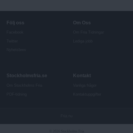
Följ oss
Om Oss
Facebook
Om Fria Tidningar
Twitter
Lediga jobb
Nyhetsbrev
Stockholmsfria.se
Kontakt
Om Stockholms Fria
Vanliga frågor
PDF-tidning
Kontaktuppgifter
P
Fria.nu
u
b
© 2026 Stockholms Fria