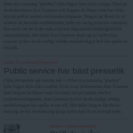
Frias nya satsning "duellen" lyfts frågor från olika vinklar. Först ut
är skribenterna Jens Ganman och Sargon de Basso som har olika
syn på public service existensberättigande. Sargon de Basso är av
åsikten att berörda mediekanaler fyller en viktig funktion eftersom
han anser att de är de enda som har någorlunda hederlighet och
ansvarskänsla. Här delar Jens Ganman med sig av varför han
snarare tycker att de statligt stödda mediebolagen helt har spelat ut
sin roll.
DEBATT
:
SARGON DE BASSO
Public service har bäst pressetik
Olika perspektiv på samma sak – i Frias nya satsning "duellen"
lyfts frågor från olika vinklar. Först ut är skribenterna Jens Ganman
och Sargon De Basso som har olika syn på public service
existensberättigande. Jens Ganman tycker att de statligt stödda
mediebolagen har spelat ut sin roll. Här delar Sargon De Basso
med sig av sitt resonemang kring varför han är av motsatt åsikt.
DEBATT
:
KRISTIAN BORG