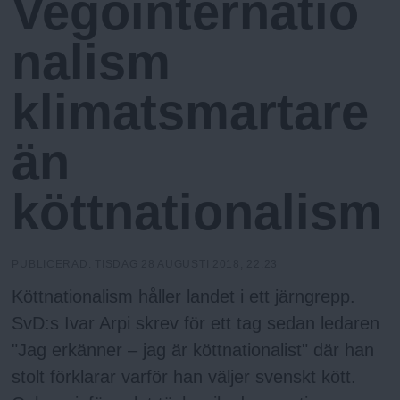
Vegointernatio
h
n
y
nalism
o
klimatsmartare
l
än
m
köttnationalism
s
F
PUBLICERAD:
TISDAG 28 AUGUSTI 2018, 22:23
Köttnationalism håller landet i ett järngrepp.
r
SvD:s Ivar Arpi skrev för ett tag sedan ledaren
i
"Jag erkänner – jag är köttnationalist" där han
stolt förklarar varför han väljer svenskt kött.