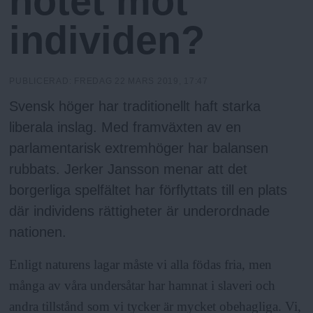
hotet mot
h
n
y
individen?
o
l
PUBLICERAD:
FREDAG 22 MARS 2019, 17:47
Svensk höger har traditionellt haft starka
m
liberala inslag. Med framväxten av en
parlamentarisk extremhöger har balansen
s
rubbats. Jerker Jansson menar att det
borgerliga spelfältet har förflyttats till en plats
F
där individens rättigheter är underordnade
nationen.
r
Enligt naturens lagar måste vi alla födas fria, men
i
många av våra undersåtar har hamnat i slaveri och
andra tillstånd som vi tycker är mycket obehagliga. Vi,