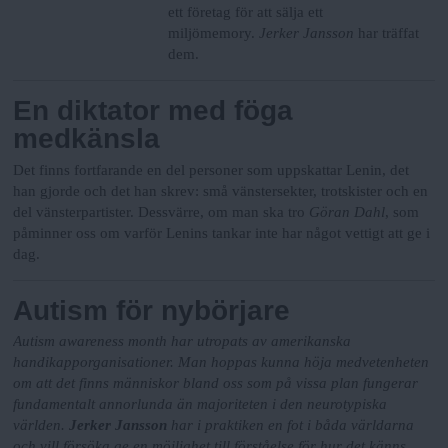
ett företag för att sälja ett
miljömemory.
Jerker Jansson
har träffat
dem.
En diktator med föga
medkänsla
Det finns fortfarande en del personer som uppskattar Lenin, det
han gjorde och det han skrev: små vänstersekter, trotskister och en
del vänsterpartister. Dessvärre, om man ska tro
Göran Dahl
, som
påminner oss om varför Lenins tankar inte har något vettigt att ge i
dag.
Autism för nybörjare
Autism awareness month har utropats av amerikanska
handikapporganisationer. Man hoppas kunna höja medvetenheten
om att det finns människor bland oss som på vissa plan fungerar
fundamentalt annorlunda än majoriteten i den neurotypiska
världen.
Jerker Jansson
har i praktiken en fot i båda världarna
och vill försöka ge en möjlighet till förståelse för hur det känns