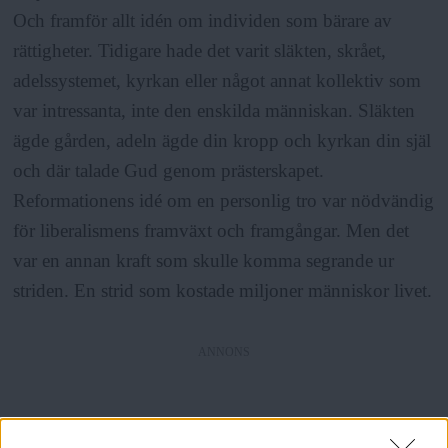
Och framför allt idén om individen som bärare av
rättigheter. Tidigare hade det varit släkten, skrået,
adelssystemet, kyrkan eller något annat kollektiv som
var intressanta, inte den enskilda människan. Släkten
ägde gården, adeln ägde din kropp och kyrkan din själ
och där talade Gud genom prästerskapet.
Reformationens idé om en personlig tro var nödvändig
för liberalismens framväxt och framgångar. Men det
var en annan kraft som skulle komma segrande ur
striden. En strid som kostade miljoner människor livet.
ANNONS
1900-talets mordmaskiner