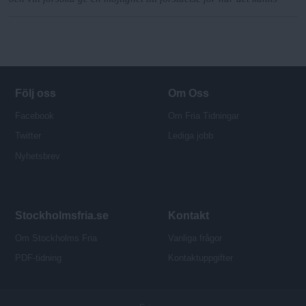
Följ oss
Om Oss
Facebook
Om Fria Tidningar
Twitter
Lediga jobb
Nyhetsbrev
Stockholmsfria.se
Kontakt
Om Stockholms Fria
Vanliga frågor
PDF-tidning
Kontaktuppgifter
P