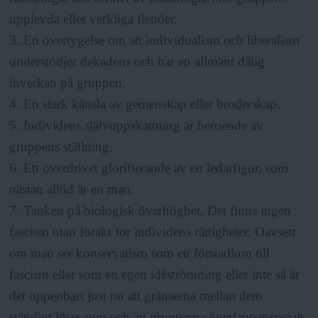
upplevda eller verkliga fiender.
3. En övertygelse om att individualism och liberalism
understödjer dekadens och har en allmänt dålig
inverkan på gruppen.
4. En stark känsla av gemenskap eller broderskap.
5. Individens självuppskattning är beroende av
gruppens ställning.
6. Ett överdrivet glorifierande av en ledarfigur, som
nästan alltid är en man.
7. Tanken på biologisk överhöghet. Det finns ingen
fascism utan förakt för individens rättigheter. Oavsett
om man ser konservatism som ett förstadium till
fascism eller som en egen idéströmning eller inte så är
det uppenbart just nu att gränserna mellan dem
ständigt löses upp och att grupperna överlappar socialt