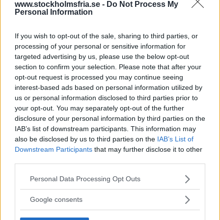
www.stockholmsfria.se -
Do Not Process My
Det har mördats i det närmaste systematiskt tidigare i
Personal Information
historien. Flera stora imperier har lämnat miljontals lik
If you wish to opt-out of the sale, sharing to third parties, or
efter sig. Men nittonhundratalet var värst. Utopier
processing of your personal or sensitive information for
förvandlades till mardrömmar och goda ideal till
targeted advertising by us, please use the below opt-out
section to confirm your selection. Please note that after your
förtryck i en utveckling som jag tror orsakades av
opt-out request is processed you may continue seeing
kapitalismen, men som naturligtvis också går att förstå
interest-based ads based on personal information utilized by
us or personal information disclosed to third parties prior to
på andra sätt, inte minst idémässigt, men få betvivlar
your opt-out. You may separately opt-out of the further
att nåt var extra fel under det förra seklet.
disclosure of your personal information by third parties on the
Bolsjevismen är död. Socialdemokratin har lämnat en
IAB’s list of downstream participants. This information may
also be disclosed by us to third parties on the
IAB’s List of
hel del av sina auktoritära drag bakom sig.
Downstream Participants
that may further disclose it to other
Borgerligheten har delats upp i två läger. Ett liberalt
third parties.
Läs Frias efterträdare!
mittengäng och ett långt till höger.
Please note that this website/app uses one or more Google
Personal Data Processing Opt Outs
Syre
är Sveriges enda gröna dagstidning som
Jag är inte det minsta orolig för mittengänget. De gör
services and may gather and store information including but
finns både digitalt och i tryck.
not limited to your visit or usage behaviour. You may click to
Google consents
klumpiga saker ibland, men de håller i bästa fall koll
grant or deny consent to Google and its third-party tags to
på det där med våra rättigheter och kan verka
use your data for below specified purposes in below Google