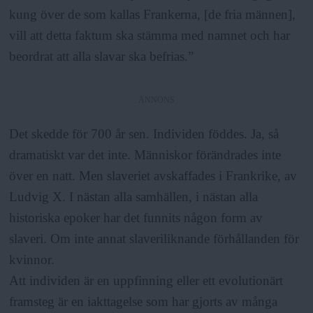
a
kung över de som kallas Frankerna, [de fria männen],
vill att detta faktum ska stämma med namnet och har
beordrat att alla slavar ska befrias.”
ANNONS
Det skedde för 700 år sen. Individen föddes. Ja, så
dramatiskt var det inte. Människor förändrades inte
över en natt. Men slaveriet avskaffades i Frankrike, av
Ludvig X. I nästan alla samhällen, i nästan alla
historiska epoker har det funnits någon form av
slaveri. Om inte annat slaveriliknande förhållanden för
kvinnor.
Att individen är en uppfinning eller ett evolutionärt
framsteg är en iakttagelse som har gjorts av många