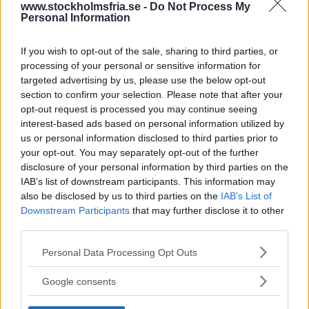
www.stockholmsfria.se -
Do Not Process My
Personal Information
kända skådespelarnamn i registolen.Stjärnkavalkaden
inleds emellertid redan under fredagskvällen (läs: i går,
If you wish to opt-out of the sale, sharing to third parties, or
reds anm) då festivalen bjuder in till mångsidige
processing of your personal or sensitive information for
amerikanen Steven Soderberghs omskrivna
targeted advertising by us, please use the below opt-out
section to confirm your selection. Please note that after your
tävlingsfilm, det romantiska mordmysteriet The Good
opt-out request is processed you may continue seeing
German, med bland andra huvudrollsinnehavarna
interest-based ads based on personal information utilized by
us or personal information disclosed to third parties prior to
George Clooney och Cate Blanchett på plats i Berlin.
your opt-out. You may separately opt-out of the further
Filmen är gjord som en hyllning till 1940-talets film
disclosure of your personal information by third parties on the
IAB’s list of downstream participants. This information may
noir-genre – med svartvitt foto, studiomiljöer och
also be disclosed by us to third parties on the
IAB’s List of
stiliserat skådespeleri. Någonstans under arbetets gång
Downstream Participants
that may further disclose it to other
kan idén ha låtit strålande, men slutresultatet är platt
third parties.
Läs Frias efterträdare!
och intetsägande, trots att Cate Blanchett för femtielfte
Please note that this website/app uses one or more Google
Personal Data Processing Opt Outs
Syre
är Sveriges enda gröna dagstidning som
services and may gather and store information including but
gången är makalös. Det är så illa att man bara längtar
finns både digitalt och i tryck.
not limited to your visit or usage behaviour. You may click to
Google consents
tillbaka till det riktiga 1940-talet.
grant or deny consent to Google and its third-party tags to
use your data for below specified purposes in below Google