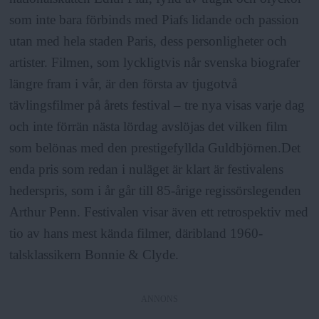
a
som inte bara förbinds med Piafs lidande och passion
utan med hela staden Paris, dess personligheter och
artister. Filmen, som lyckligtvis når svenska biografer
längre fram i vår, är den första av tjugotvå
tävlingsfilmer på årets festival – tre nya visas varje dag
och inte förrän nästa lördag avslöjas det vilken film
som belönas med den prestigefyllda Guldbjörnen.Det
enda pris som redan i nuläget är klart är festivalens
hederspris, som i år går till 85-årige regissörslegenden
Arthur Penn. Festivalen visar även ett retrospektiv med
tio av hans mest kända filmer, däribland 1960-
talsklassikern Bonnie & Clyde.
ANNONS