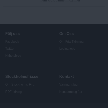
hem Guldpalmen i Cannes.
Följ oss
Om Oss
Facebook
Om Fria Tidningar
Twitter
Lediga jobb
Nyhetsbrev
Stockholmsfria.se
Kontakt
Om Stockholms Fria
Vanliga frågor
PDF-tidning
Kontaktuppgifter
P