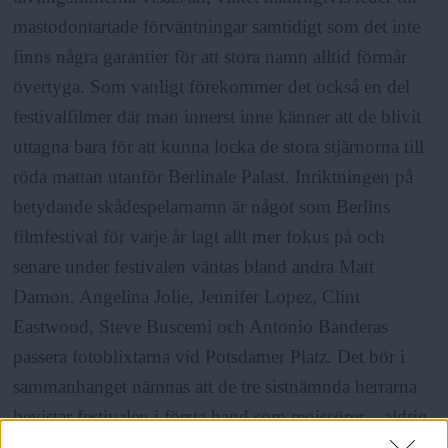
mastodontartade förväntningar samtidigt som det inte
finns några garantier för att stora namn alltid förmår
övertyga. Som vanligt förekommer det också en del
festivalfilmer där man innerst inne känner att de blivit
uttagna bara för att kunna locka de stora stjärnorna till
röda mattan utanför Berlinale Palast. Inriktningen på
betydande skådespelarnamn är något som Berlins
filmfestival för varje år lagt allt mer fokus på och
senare under festivalen väntas bland andra Matt
Damon, Angelina Jolie, Jennifer Lopez, Clint
Eastwood, Steve Buscemi och Antonio Banderas
passera fotoblixtarna vid Potsdamer Platz. Det bör i
sammanhanget nämnas att de tre sistnämnda herrarna
bevistar festivalen i första hand som regissörer – aldrig
tidigare har Berlinalen presenterat så många filmer med