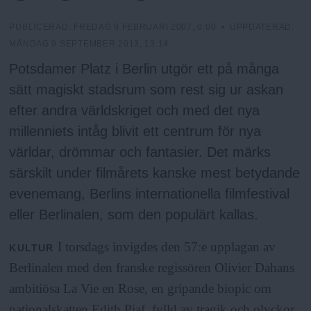
h
n
y
PUBLICERAD:
FREDAG 9 FEBRUARI 2007, 0:00
• UPPDATERAD:
o
MÅNDAG 9 SEPTEMBER 2013, 13:14
Potsdamer Platz i Berlin utgör ett på många
l
sätt magiskt stadsrum som rest sig ur askan
efter andra världskriget och med det nya
m
millenniets intåg blivit ett centrum för nya
världar, drömmar och fantasier. Det märks
s
särskilt under filmårets kanske mest betydande
evenemang, Berlins internationella filmfestival
F
eller Berlinalen, som den populärt kallas.
r
I torsdags invigdes den 57:e upplagan av
KULTUR
Berlinalen med den franske regissören Olivier Dahans
i
ambitiösa La Vie en Rose, en gripande biopic om
nationalskatten Edith Piaf, fylld av tragik och olyckor