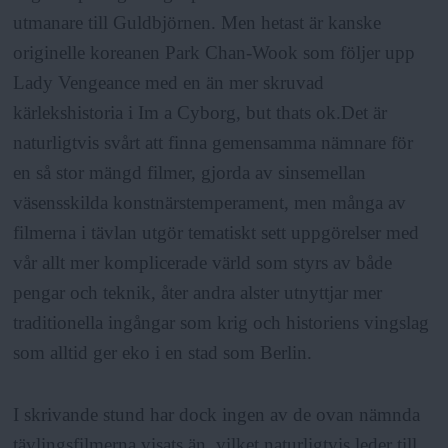
utmanare till Guldbjörnen. Men hetast är kanske
originelle koreanen Park Chan-Wook som följer upp
Lady Vengeance med en än mer skruvad
kärlekshistoria i Im a Cyborg, but thats ok.Det är
naturligtvis svårt att finna gemensamma nämnare för
en så stor mängd filmer, gjorda av sinsemellan
väsensskilda konstnärstemperament, men många av
filmerna i tävlan utgör tematiskt sett uppgörelser med
vår allt mer komplicerade värld som styrs av både
pengar och teknik, åter andra alster utnyttjar mer
traditionella ingångar som krig och historiens vingslag
som alltid ger eko i en stad som Berlin.
I skrivande stund har dock ingen av de ovan nämnda
tävlingsfilmerna visats än, vilket naturligtvis leder till