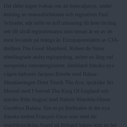
Det råder ingen tvekan om att festivaljuryn, under
ledning av manusförfattaren och regissören Paul
Schrader, står inför en tuff utmaning då årets tävling
sett till såväl regissörsnamn som teman är en av de
mest lovande på många år. Europapremiären av CIA-
thrillern The Good Shepherd, Robert de Niros
efterlängtade andra regiuppdrag, möter en lång rad
europeiska veteranregissörer, däribland franska nya
vågen-farbrorn Jacques Rivette med Balzac-
filmatiseringen Dont Touch The Axe, tjeckiske Jiri
Menzel med I Served The King Of England och
danske Bille August med Nelson Mandela-filmen
Goodbye Bafana. Sist ut på Berlinalen är det nya
franska undret François Ozon som med sin
engelskspråkiga Angel på förhand känns som en het