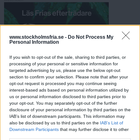
a
www.stockholmsfria.se -
Do Not Process My
Personal Information
If you wish to opt-out of the sale, sharing to third parties, or
processing of your personal or sensitive information for
targeted advertising by us, please use the below opt-out
section to confirm your selection. Please note that after your
opt-out request is processed you may continue seeing
interest-based ads based on personal information utilized by
us or personal information disclosed to third parties prior to
REKOMMENDERADE ARTIKLAR
your opt-out. You may separately opt-out of the further
disclosure of your personal information by third parties on the
Aktivist protesterar mot
IAB’s list of downstream participants. This information may
dödade djur
also be disclosed by us to third parties on the
IAB’s List of
Downstream Participants
that may further disclose it to other
Nathalia Edenmonts utställning med fotografier av kaniner, katter
third parties.
Läs Frias efterträdare!