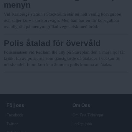
menyn
Vid Karlbergs station i Stockholm står en helt vanlig korvgubbe
och säljer korv i sin korvvagn. Men han har en för korvgubbar
ovanlig rätt på menyn: grillad vegetarisk med bröd.
Polis åtalad för övervåld
Polisinsatsen vid Reclaim the city på Stureplan den 1 maj i fjol får
kritik. En av poliserna som tjänstgjorde då åtalades i veckan för
misshandel. Inom kort kan ännu en polis komma att åtalas.
Följ oss
Om Oss
Facebook
Om Fria Tidningar
Twitter
Lediga jobb