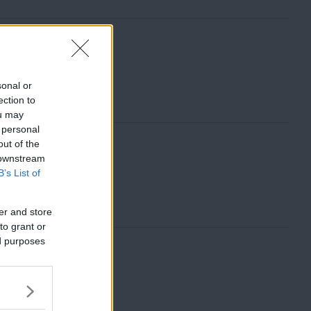
u
r
l
m
ä
e
r
n
y
sonal or
ection to
ou may
 personal
out of the
 downstream
B’s List of
er and store
to grant or
ed purposes