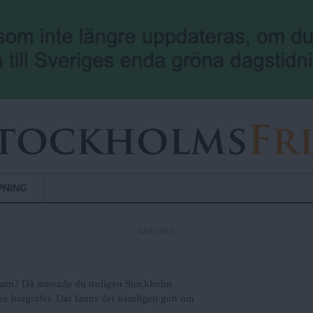
Hoppa till huvudinnehåll
PNING
ANNONS
r barn? Då missade du troligen Stockholm
re biografer. Där fanns det nämligen gott om