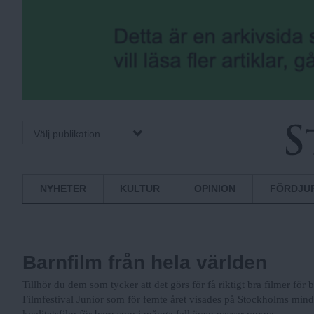
Välj publikation
S
Normbrytande
NYHETER
KULTUR
OPINION
FÖRDJU
nyheter
t
Barnfilm från hela världen
o
Tillhör du dem som tycker att det görs för få riktigt bra filmer fö
Filmfestival Junior som för femte året visades på Stockholms mind
kvalitetsfilm för barn som i många fall även passar vuxna.