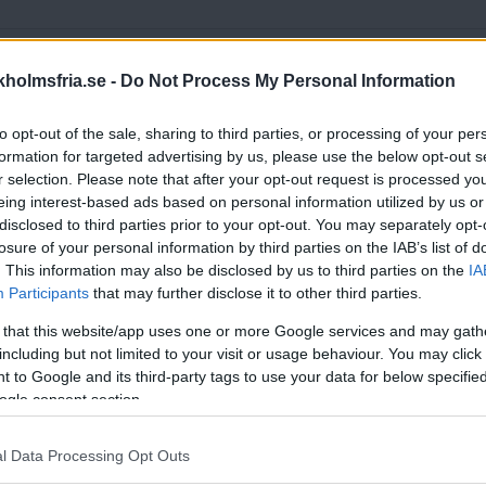
holmsfria.se -
Do Not Process My Personal Information
På herrsidan möts AIK och
al, säger Balrogs tränare Mika
to opt-out of the sale, sharing to third parties, or processing of your per
r AIKs dito Johan Nilsson.
formation for targeted advertising by us, please use the below opt-out s
r selection. Please note that after your opt-out request is processed y
eing interest-based ads based on personal information utilized by us or
kämpar för nytt
disclosed to third parties prior to your opt-out. You may separately opt-
losure of your personal information by third parties on the IAB’s list of
 i gång. En som följer den lite extra är
. This information may also be disclosed by us to third parties on the
IA
rs.
- Jag tror att det kommer bli en ännu bättre serie än
Participants
that may further disclose it to other third parties.
h blir bättre hela tiden. Det blir allt högre intensitet
Fria.Nu
et bra, säger hon.
 that this website/app uses one or more Google services and may gath
including but not limited to your visit or usage behaviour. You may click 
 to Google and its third-party tags to use your data for below specifi
ogle consent section.
har en annan göteborgare köpts in. Tobias
Läs Frias efterträdare!
urgårdseran fortsätter.
- Absolut. Jag tror det
l Data Processing Opt Outs
Syre
är Sveriges enda gröna dagstidning som