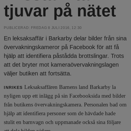
h
n
tjuvar på nätet
y
o
PUBLICERAD:
FREDAG 8 JULI 2016, 12:30
l
En leksaksaffär i Barkarby delar bilder från sina
övervakningskameror på Facebook för att få
m
hjälp att identifiera påstådda brottslingar. Trots
att det bryter mot kameraövervakningslagen
s
väljer butiken att fortsätta.
F
Leksaksaffären Barnens land Barkarby la
INRIKES
nyligen upp ett inlägg på sin Facebooksida med bilder
r
från butikens övervakningskamera. Personalen bad om
hjälp att identifiera personer som de hävdade hade
i
stulit en barnvagn och uppmanade också sina följare
att dela bilden vidare.