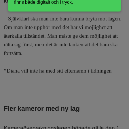
kommer in till länsstyrelsen?
finns både digitalt och i tryck.
– Självklart ska man inte bara kunna bryta mot lagen.
Om man inte upphör med det har vi möjlighet att
återkalla tillståndet. Man måste ge dem möjlighet att
rätta sig först, men det är inte tanken att det bara ska
fortsätta.
*Diana vill inte ha med sitt efternamn i tidningen
Fler kameror med ny lag
Fakta:
Kameraövervakningslagen började gälla den 1