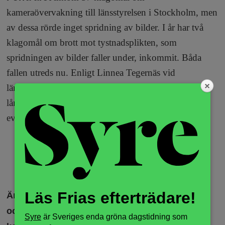
kameraövervakning till länsstyrelsen i Stockholm, men
av dessa rörde inget spridning av bilder. I år har två
klagomål om brott mot tystnadsplikten, som
spridningen av bilder faller under, inkommit. Båda
fallen utreds nu. Enligt Linnea Tegernäs vid
länsstyrelsens tillståndsenhet går det inte att säga hur
lång tid det kommer att ta innan leksaksaffären
eventuellt får ett föreläggande.
ANNONS
Läs Frias efterträdare!
Är inte lagen tandlös om man inte blir straffad
och det inte heller händer något när klagomål
Syre
är Sveriges enda gröna dagstidning som