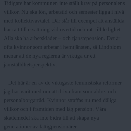
a
Tidigare har kommunen inte ställt krav på personalens
villkor. Nu ska lön, arbetstid och semester ligga i nivå
med kollektivavtalet. Där står till exempel att anställda
har rätt till ersättning vid övertid och rätt till ledighet.
Alla ska ha arbetskläder – och tjänstepension. Det är
ofta kvinnor som arbetar i hemtjänsten, så Lindblom
menar att de nya reglerna är viktiga ur ett
jämställdhetsperspektiv:
– Det här är en av de viktigaste feministiska reformer
jag har varit med om att driva fram som äldre- och
personalborgarråd. Kvinnor straffas nu med dåliga
villkor och i framtiden med låg pension. Våra
skattemedel ska inte bidra till att skapa nya
generationer av fattigpensionärer.