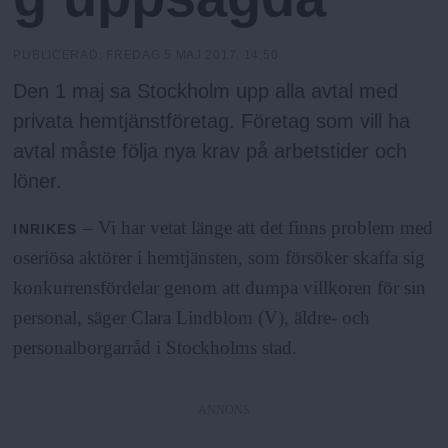
h
n
y
o
PUBLICERAD:
FREDAG 5 MAJ 2017, 14:50
Den 1 maj sa Stockholm upp alla avtal med
l
privata hemtjänstföretag. Företag som vill ha
avtal måste följa nya krav på arbetstider och
m
löner.
s
– Vi har vetat länge att det finns problem med
INRIKES
oseriösa aktörer i hemtjänsten, som försöker skaffa sig
F
konkurrensfördelar genom att dumpa villkoren för sin
personal, säger Clara Lindblom (V), äldre- och
r
personalborgarråd i Stockholms stad.
i
ANNONS