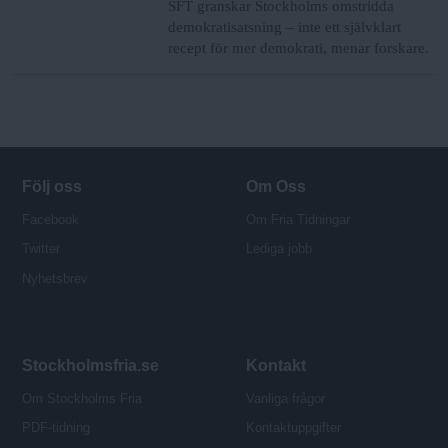
SFT granskar Stockholms omstridda
demokratisatsning – inte ett självklart
recept för mer demokrati, menar forskare.
Följ oss
Om Oss
Facebook
Om Fria Tidningar
Twitter
Lediga jobb
Nyhetsbrev
Stockholmsfria.se
Kontakt
Om Stockholms Fria
Vanliga frågor
PDF-tidning
Kontaktuppgifter