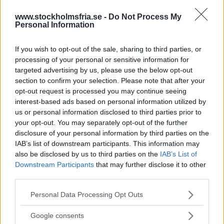
123 privata hemtjänstföretag har sagts upp från den 1
www.stockholmsfria.se -
Do Not Process My
maj. Företagen har sex månaders uppsägningstid och
Personal Information
kan använda tiden till att förbättra villkoren så att de
nya kraven uppfylls. Äldre- och personalborgarråd
If you wish to opt-out of the sale, sharing to third parties, or
processing of your personal or sensitive information for
Clara Lindblom gissar att ett antal företag kommer att
targeted advertising by us, please use the below opt-out
få lägga ner, men menar att beredskapen för att fylla
section to confirm your selection. Please note that after your
opt-out request is processed you may continue seeing
deras plats är tillräcklig.
interest-based ads based on personal information utilized by
us or personal information disclosed to third parties prior to
your opt-out. You may separately opt-out of the further
– Vi kommer självklart att hjälpa äldre att söka en ny
disclosure of your personal information by third parties on the
utförare. Om ett företag lägger ner kan man alltid få
IAB’s list of downstream participants. This information may
also be disclosed by us to third parties on the
IAB’s List of
plats hos kommunen. Det finns inga kapacitetsproblem
Downstream Participants
that may further disclose it to other
inom hemtjänsten.
third parties.
Läs Frias efterträdare!
Please note that this website/app uses one or more Google
Personal Data Processing Opt Outs
Syre
är Sveriges enda gröna dagstidning som
services and may gather and store information including but
finns både digitalt och i tryck.
not limited to your visit or usage behaviour. You may click to
Google consents
grant or deny consent to Google and its third-party tags to