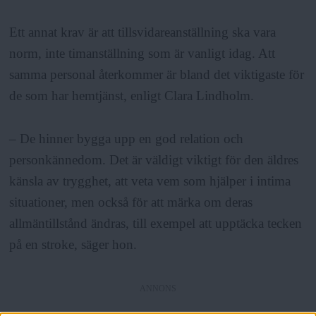
Ett annat krav är att tillsvidareanställning ska vara
norm, inte timanställning som är vanligt idag. Att
samma personal återkommer är bland det viktigaste för
de som har hemtjänst, enligt Clara Lindholm.
– De hinner bygga upp en god relation och
personkännedom. Det är väldigt viktigt för den äldres
känsla av trygghet, att veta vem som hjälper i intima
situationer, men också för att märka om deras
allmäntillstånd ändras, till exempel att upptäcka tecken
på en stroke, säger hon.
ANNONS