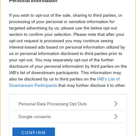
Personal Information
If you wish to opt-out of the sale, sharing to third parties, or
ANNONS
processing of your personal or sensitive information for
targeted advertising by us, please use the below opt-out
– Jag blev ju så förälskad i honom, och förälskelse är
section to confirm your selection. Please note that after your
det största giftet. Jag såg bara ett glitter framför honom,
opt-out request is processed you may continue seeing
interest-based ads based on personal information utilized by
och jag ursäktade allting.
us or personal information disclosed to third parties prior to
your opt-out. You may separately opt-out of the further
disclosure of your personal information by third parties on the
Nabils svartsjuka och misstänksamhet förvandlar
IAB’s list of downstream participants. This information may
Seluah från en tjej med tydliga krav på relationer till en
also be disclosed by us to third parties on the
IAB’s List of
Downstream Participants
that may further disclose it to other
vaksam och orolig person som anpassar sig efter
third parties.
Läs Frias efterträdare!
pojkvännens nycker. Hon är besviken över att han så
Please note that this website/app uses one or more Google
Personal Data Processing Opt Outs
sällan ställer frågor till henne, men så kallar han henne
Syre
är Sveriges enda gröna dagstidning som
services and may gather and store information including but
”min panda” och är idel glitter igen.
finns både digitalt och i tryck.
not limited to your visit or usage behaviour. You may click to
Google consents
grant or deny consent to Google and its third-party tags to
use your data for below specified purposes in below Google
– De här personerna som manipulerar är väldigt
CONFIRM
consent section.