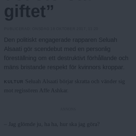
h
n
giftet”
y
o
PUBLICERAD:
ONSDAG 18 OKTOBER 2017, 11:20
l
Den politiskt engagerade rapparen Seluah
Alsaati gör scendebut med en personlig
m
föreställning om ett destruktivt förhållande och
mäns bristande respekt för kvinnors kroppar.
s
Seluah Alsaati börjar skratta och vänder sig
KULTUR
F
mot regissören Affe Ashkar.
r
ANNONS
i
– Jag glömde ju, ha ha, hur ska jag göra?