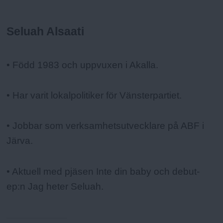
Seluah Alsaati
Fakta:
• Född 1983 och uppvuxen i Akalla.
• Har varit lokalpolitiker för Vänsterpartiet.
• Jobbar som verksamhetsutvecklare på ABF i
Järva.
• Aktuell med pjäsen Inte din baby och debut-
ep:n Jag heter Seluah.