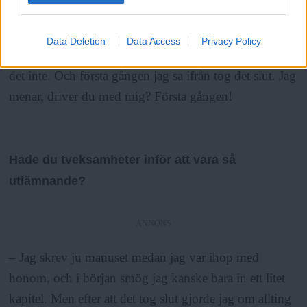
charmiga, hela poängen är också att de får en att tvivla
på sig själv, ”om jag bara är snällare”. Men jag märkte
Data Deletion
Data Access
Privacy Policy
att oavsett hur mycket jag försökte anpassa mig så gick
det inte. Och första gången jag sa ifrån tog det slut. Jag
menar, driver du med mig? Första gången!
Hade du tveksamheter inför att vara så
utlämnande?
ANNONS
– Jag skrev ju manuset medan jag var ihop med
honom, och i början smög jag kanske bara in ett litet
kapitel. Men efter att det tog slut gjorde jag om allting