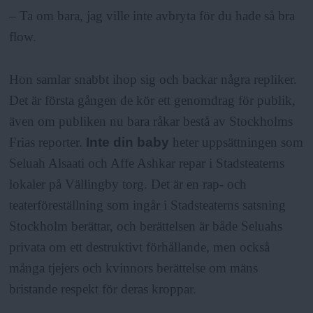
a
– Ta om bara, jag ville inte avbryta för du hade så bra
flow.
Hon samlar snabbt ihop sig och backar några repliker.
Det är första gången de kör ett genomdrag för publik,
även om publiken nu bara råkar bestå av Stockholms
Frias reporter.
Inte din baby
heter uppsättningen som
Seluah Alsaati och Affe Ashkar repar i Stadsteaterns
lokaler på Vällingby torg. Det är en rap- och
teaterföreställning som ingår i Stadsteaterns satsning
Stockholm berättar, och berättelsen är både Seluahs
privata om ett destruktivt förhållande, men också
många tjejers och kvinnors berättelse om mäns
bristande respekt för deras kroppar.