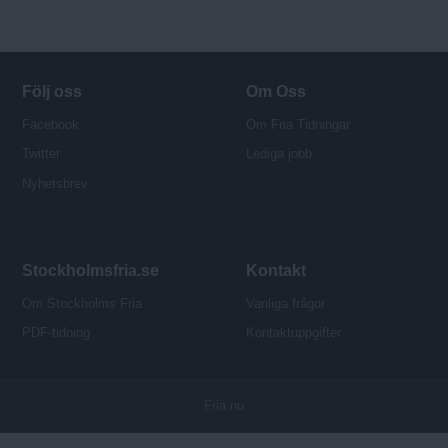
Följ oss
Om Oss
Facebook
Om Fria Tidningar
Twitter
Lediga jobb
Nyhetsbrev
Stockholmsfria.se
Kontakt
Om Stockholms Fria
Vanliga frågor
PDF-tidning
Kontaktuppgifter
P
Fria.nu
u