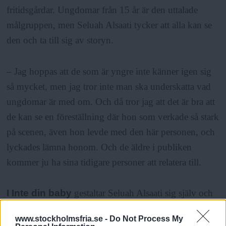
fritidsgårdar. Ungdomar från 15 år är den uttalade
målgruppen, men Seluah Alsaati tycker att alla kan se
den och ta till sig av storyn.
– Jag hoppas att de som är yngre inte känner igen sig
så mycket, men jag tror inte man ska underskatta vad
ungdomar är med om. Och då tror jag att det är bra att
de kan se en föreställning där hon som verkade så stark
på scenen, även hon levde med den här personen, och
lyckades lämna honom. Och de äldre i publiken
kommer ju ha sina tidigare personer att relatera till.
I Inte din baby
gestaltar Seluah Alsaati sig själv och
sina möten med olika män, men framför allt
www.stockholmsfria.se -
Do Not Process My
förhållandet med Nabil.