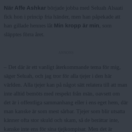
När Affe Ashkar
började jobba med Seluah Alsaati
fick hon i princip fria händer, men han påpekade att
han gillade hennes låt
Min kropp är min
, som
släpptes förra året.
ANNONS
– Det där är ett vanligt återkommande tema för mig,
säger Seluah, och jag tror för alla tjejer i den här
världen. Alla tjejer kan på något sätt relatera till att man
inte alltid bemöts med respekt från män, oavsett om
det är i offentliga sammanhang eller i ens eget hem, där
man kanske är som mest sårbar. Tjejer som blir utsatta
känner ofta stor skuld och skam, så de berättar inte,
kanske inte ens för sina tjejkompisar. Men det är