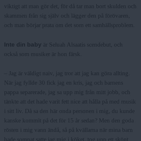
viktigt att man gör det, för då tar man bort skulden och
skammen från sig själv och lägger den på förövaren,
och man börjar prata om det som ett samhällsproblem.
Inte din baby
är Seluah Alsaatis scendebut, och
också som musiker är hon färsk.
– Jag är väldigt naiv, jag tror att jag kan göra allting.
När jag fyllde 30 fick jag en kris, jag och barnens
pappa separerade, jag sa upp mig från mitt jobb, och
tänkte att det hade varit fett nice att hålla på med musik
i sitt liv. Då sa den här onda personen i mig, du kunde
kanske kommit på det för 15 år sedan? Men den goda
rösten i mig vann ändå, så på kvällarna när mina barn
hade somnat satte jag mig i köket, tog upp ett skönt