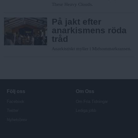
These Heavy Clouds.
På jakt efter
anarkismens röda
tråd
Anarkistiskt myller i Midsommarkransen.
Följ oss
Om Oss
Facebook
Om Fria Tidningar
Twitter
Lediga jobb
Nyhetsbrev