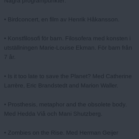
Fakta:
Några programpunkter:
• Birdconcert, en film av Henrik Håkansson.
• Konstfilosofi för barn. Filosofera med konsten i
utställningen Marie-Louise Ekman. För barn från
7 år.
• Is it too late to save the Planet? Med Catherine
Larrère, Eric Brandstedt and Marion Waller.
• Prosthesis, metaphor and the obsolete body.
Med Hedda Viå och Mani Shutzberg.
• Zombies on the Rise. Med Herman Geijer