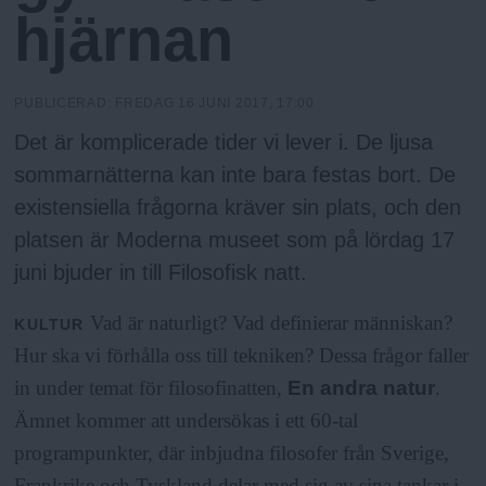
h
n
hjärnan
y
o
PUBLICERAD:
FREDAG 16 JUNI 2017, 17:00
l
Det är komplicerade tider vi lever i. De ljusa
sommarnätterna kan inte bara festas bort. De
m
existensiella frågorna kräver sin plats, och den
platsen är Moderna museet som på lördag 17
s
juni bjuder in till Filosofisk natt.
F
Vad är naturligt? Vad definierar människan?
KULTUR
Hur ska vi förhålla oss till tekniken? Dessa frågor faller
r
in under temat för filosofinatten,
En andra natur
.
Ämnet kommer att undersökas i ett 60-tal
i
programpunkter, där inbjudna filosofer från Sverige,
Frankrike och Tyskland delar med sig av sina tankar i