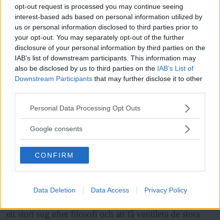
opt-out request is processed you may continue seeing
Filosofin ägnar sig dessutom ofta åt konstens alla
interest-based ads based on personal information utilized by
disicpliner, så också på lördag. Museichef Daniel
us or personal information disclosed to third parties prior to
your opt-out. You may separately opt-out of the further
Birnbaum, som också råkar vara filosof, pratar med
disclosure of your personal information by third parties on the
Sven-Olof Wallenstein från programgruppen om
IAB’s list of downstream participants. This information may
also be disclosed by us to third parties on the
IAB’s List of
Immaterials and art
medan Francis Wolf frågar sig
Downstream Participants
that may further disclose it to other
Why do we need an art of sounds?
och Lovisa
third parties.
Läs Frias efterträdare!
Anden talar om
Nedskrivandet av det sinnliga
Please note that this website/app uses one or more Google
Personal Data Processing Opt Outs
Syre
är Sveriges enda gröna dagstidning som
hos Merleau-Ponty och Proust
.
services and may gather and store information including but
finns både digitalt och i tryck.
not limited to your visit or usage behaviour. You may click to
Google consents
grant or deny consent to Google and its third-party tags to
ANNONS
use your data for below specified purposes in below Google
CONFIRM
consent section.
Förutom samtalen
visas film och när museet
stänger vid midnatt tar dj:s och performance vid i
Data Deletion
Data Access
Privacy Policy
restaurangen. Karin Malmquist upplever att det finns
ett stort sug efter filosofi och att få ventilera de stora