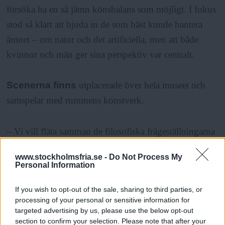
försöka ha en så jämn könsbalans som möjligt. I fokus
stod så klart att bjuda in de som bäst kunde hantera
ämnet – om natur och det artificiella, men att både
kvinnor och män ger sina perspektiv var centralt.
Scenerna finns
utplacerade över hela museet och
samspelar med rummens konstverk.
– Vi vill fläta samman de filosofiska frågeställningarna
med vår konst, många samtidskonstnärer är upptagna
www.stockholmsfria.se -
Do Not Process My
av de här frågorna, säger Karin Malmquist. De kan
Personal Information
lyftas i filosofin, i böcker, man kan doktorera, men de
If you wish to opt-out of the sale, sharing to third parties, or
kan också gestaltas eller vara del av gestaltningen i ett
processing of your personal or sensitive information for
konstverk.
targeted advertising by us, please use the below opt-out
section to confirm your selection. Please note that after your