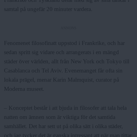
a
samtal på ungefär 20 minuter vardera.
ANNONS
Fenomenet filosofinatt uppstod i Frankrike, och har
sedan spritt sig vidare och arrangerats i en mängd
städer över världen, allt från New York och Tokyo till
Casablanca och Tel Aviv. Evenemanget får ofta sin
lokala prägel, menar Karin Malmquist, curator på
Moderna museet.
– Konceptet består i att bjuda in filosofer att tala hela
natten om ämnen som är viktiga för det samtida
samhället. Det har sett ut på olika sätt i olika städer,
och jag tycker det är ganska intressant att när man tittar