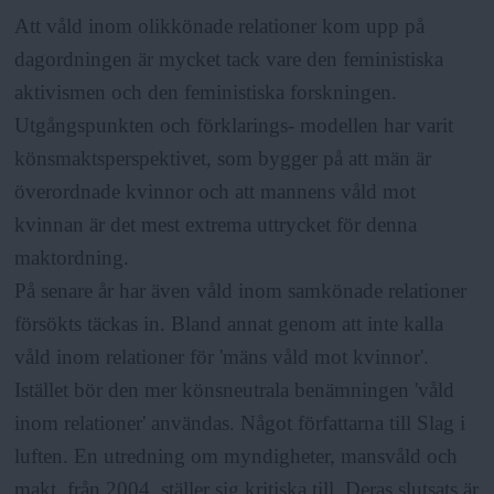
Att våld inom olikkönade relationer kom upp på
dagordningen är mycket tack vare den feministiska
aktivismen och den feministiska forskningen.
Utgångspunkten och förklarings- modellen har varit
könsmaktsperspektivet, som bygger på att män är
överordnade kvinnor och att mannens våld mot
kvinnan är det mest extrema uttrycket för denna
maktordning.
På senare år har även våld inom samkönade relationer
försökts täckas in. Bland annat genom att inte kalla
våld inom relationer för 'mäns våld mot kvinnor'.
Istället bör den mer könsneutrala benämningen 'våld
inom relationer' användas. Något författarna till Slag i
luften. En utredning om myndigheter, mansvåld och
makt, från 2004, ställer sig kritiska till. Deras slutsats är