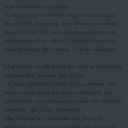
inom samkönade parrelationer.
Ulrika Stjernqvist arbetade tidigare med sexualpo-
litik på RFSL i Göteborg. Trots att hon visste att det
ibland förekom våld inom samkönade relationer så
omformulerade hon våldet till individuella problem -
våldet gällde just den kvinnan, i just den relationen.
I dag när hon ser tillbaka har hon svårt att förstå varför
relationsvåldet inte kom upp till ytan.
- Vi hade regelbundna träffar med kuratorerna, men
dessa berättade aldrig om denna problematik. Det
handlade mer om komma-ut-processen och samhällets
homofobi, säger Ulrika Stjernqvist.
I dag förklarar hon motståndet som fanns och
fortfarande finns inom hbt-rörelsen med en oro inför