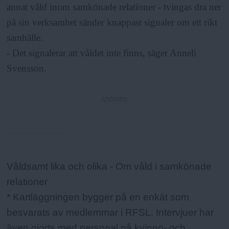
annat våld inom samkönade relationer - tvingas dra ner
på sin verksamhet sänder knappast signaler om ett rikt
samhälle.
- Det signalerar att våldet inte finns, säger Anneli
Svensson.
ANNONS
Fakta:
Våldsamt lika och olika - Om våld i samkönade
relationer
* Kartläggningen bygger på en enkät som
besvarats av medlemmar i RFSL. Intervjuer har
även gjorts med personal på kvinno- och