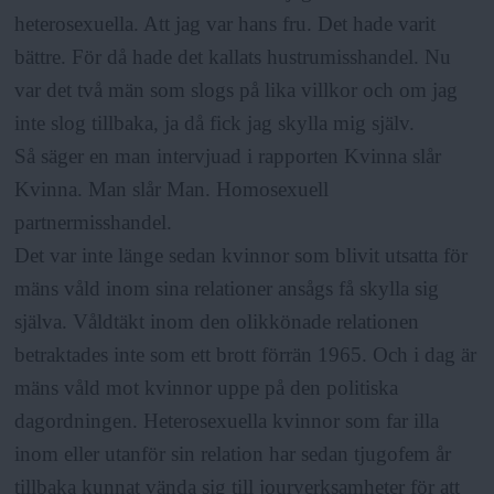
a
heterosexuella. Att jag var hans fru. Det hade varit
bättre. För då hade det kallats hustrumisshandel. Nu
var det två män som slogs på lika villkor och om jag
inte slog tillbaka, ja då fick jag skylla mig själv.
Så säger en man intervjuad i rapporten Kvinna slår
Kvinna. Man slår Man. Homosexuell
partnermisshandel.
Det var inte länge sedan kvinnor som blivit utsatta för
mäns våld inom sina relationer ansågs få skylla sig
själva. Våldtäkt inom den olikkönade relationen
betraktades inte som ett brott förrän 1965. Och i dag är
mäns våld mot kvinnor uppe på den politiska
dagordningen. Heterosexuella kvinnor som far illa
inom eller utanför sin relation har sedan tjugofem år
tillbaka kunnat vända sig till jourverksamheter för att