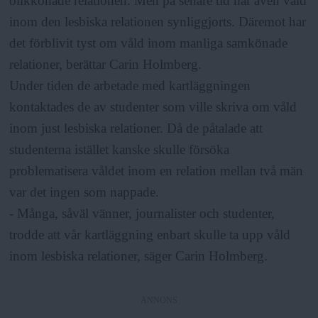
olikkönade relationen. Men på senare tid har även våld
inom den lesbiska relationen synliggjorts. Däremot har
det förblivit tyst om våld inom manliga samkönade
relationer, berättar Carin Holmberg.
Under tiden de arbetade med kartläggningen
kontaktades de av studenter som ville skriva om våld
inom just lesbiska relationer. Då de påtalade att
studenterna istället kanske skulle försöka
problematisera våldet inom en relation mellan två män
var det ingen som nappade.
- Många, såväl vänner, journalister och studenter,
trodde att vår kartläggning enbart skulle ta upp våld
inom lesbiska relationer, säger Carin Holmberg.
ANNONS