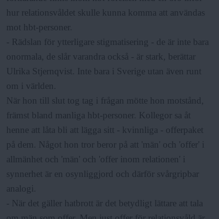
hur relationsvåldet skulle kunna komma att användas
mot hbt-personer.
- Rädslan för ytterligare stigmatisering - de är inte bara
onormala, de slår varandra också - är stark, berättar
Ulrika Stjernqvist. Inte bara i Sverige utan även runt
om i världen.
När hon till slut tog tag i frågan mötte hon motstånd,
främst bland manliga hbt-personer. Kollegor sa åt
henne att låta bli att lägga sitt - kvinnliga - offerpaket
på dem. Något hon tror beror på att 'män' och 'offer' i
allmänhet och 'män' och 'offer inom relationen' i
synnerhet är en osynliggjord och därför svårgripbar
analogi.
- När det gäller hatbrott är det betydligt lättare att tala
om män som offer. Men just offer för relationsvåld är