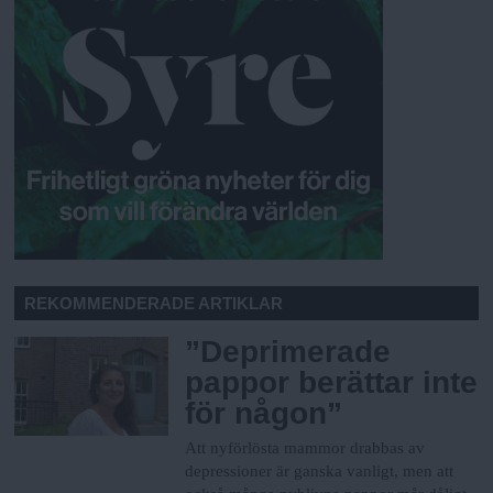
REKOMMENDERADE ARTIKLAR
”Deprimerade
pappor berättar inte
för någon”
Att nyförlösta mammor drabbas av
depressioner är ganska vanligt, men att