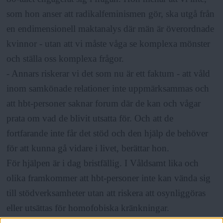
som hon anser att radikalfeminismen gör, ska utgå från
en endimensionell maktanalys där män är överordnade
kvinnor - utan att vi måste våga se komplexa mönster
och ställa oss komplexa frågor.
- Annars riskerar vi det som nu är ett faktum - att våld
inom samkönade relationer inte uppmärksammas och
att hbt-personer saknar forum där de kan och vågar
prata om vad de blivit utsatta för. Och att de
fortfarande inte får det stöd och den hjälp de behöver
för att kunna gå vidare i livet, berättar hon.
För hjälpen är i dag bristfällig. I Våldsamt lika och
olika framkommer att hbt-personer inte kan vända sig
till stödverksamheter utan att riskera att osynliggöras
eller utsättas för homofobiska kränkningar.
Särskilt är det homo- och bisexuella män som