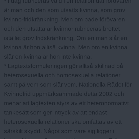
* I dag rubriceras våld i en relation där förövaren
är man och den som utsatts kvinna, som grov
kvinno-fridkränkning. Men om både förövaren
och den utsatta är kvinnor rubriceras brottet
istället grov fridskränkning. Om en man slår en
kvinna är hon alltså kvinna. Men om en kvinna
slår en kvinna är hon inte kvinna.
* Lagtextsformuleringen gör alltså skillnad på
heterosexuella och homosexuella relationer
samt på vem som slår vem. Nationella Rådet för
Kvinnofrid uppmärksammade detta 2002 och
menar att lagtexten styrs av ett heteronormativt
tankesätt som ger intryck av att endast
heterosexuella relationer ska omfattas av ett
särskilt skydd. Något som vare sig ligger i