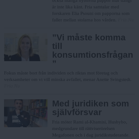
också många nyblivna pappor mår dåligt
är inte lika känt. Fria samtalar med
forskaren Elia Psouni om papporna som
Fria.Nu
faller mellan stolarna hos vården.
”Vi måste komma
till
konsumtionsfrågan
”
Fokus måste bort från individen och riktas mot företag och
verksamheter om vi vill minska avfallet, menar Anette Svingstedt.
Fria.Nu
Med juridiken som
självförsvar
Fria möter Rami al-Khamisi, Husbybo,
medgrundare till rättviserörelsen
Megafonen och i dag juridikstuderande.