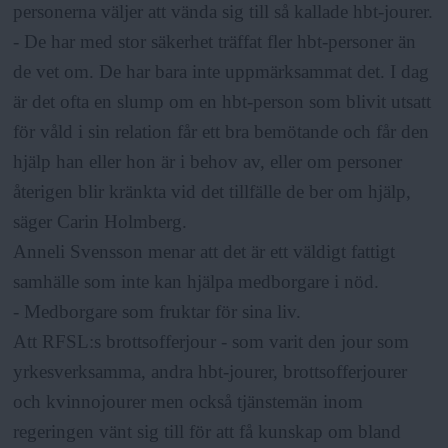
personerna väljer att vända sig till så kallade hbt-jourer.
- De har med stor säkerhet träffat fler hbt-personer än
de vet om. De har bara inte uppmärksammat det. I dag
är det ofta en slump om en hbt-person som blivit utsatt
för våld i sin relation får ett bra bemötande och får den
hjälp han eller hon är i behov av, eller om personer
återigen blir kränkta vid det tillfälle de ber om hjälp,
säger Carin Holmberg.
Anneli Svensson menar att det är ett väldigt fattigt
samhälle som inte kan hjälpa medborgare i nöd.
- Medborgare som fruktar för sina liv.
Att RFSL:s brottsofferjour - som varit den jour som
yrkesverksamma, andra hbt-jourer, brottsofferjourer
och kvinnojourer men också tjänstemän inom
regeringen vänt sig till för att få kunskap om bland