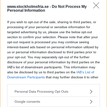
www.stockholmsfria.se -
Do Not Process My
drabbas.
Personal Information
- De har ofta ingenstans att vända sig - mansjourerna
tar inte emot dem och skyddat boende för män finns
If you wish to opt-out of the sale, sharing to third parties, or
processing of your personal or sensitive information for
inte på kartan, utbrister Carin Holmberg.
targeted advertising by us, please use the below opt-out
section to confirm your selection. Please note that after your
opt-out request is processed you may continue seeing
På Stockholms mansjour är det ovanligt att man tar
interest-based ads based on personal information utilized by
emot män som blivit utsatta för våld inom sin relation.
us or personal information disclosed to third parties prior to
your opt-out. You may separately opt-out of the further
- Detta kan beror på att det är skamligare för en man
disclosure of your personal information by third parties on the
att berätta att han har blivit slagen än att han slår, tror
IAB’s list of downstream participants. This information may
Mårten af Ekenstam som är ordförande för jouren.
also be disclosed by us to third parties on the
IAB’s List of
Downstream Participants
that may further disclose it to other
Han uppskattar att de får ungefär ett samtal varannan
third parties.
Läs Frias efterträdare!
vecka från heterosexuella män som blivit utsatta för
Please note that this website/app uses one or more Google
Personal Data Processing Opt Outs
våld inom relationen. Det är ännu mer sällsynt att
Syre
är Sveriges enda gröna dagstidning som
services and may gather and store information including but
finns både digitalt och i tryck.
homosexuella män vänder sig till dem.
not limited to your visit or usage behaviour. You may click to
Google consents
grant or deny consent to Google and its third-party tags to