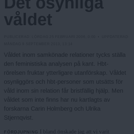
Det osynliga
h
n
I
N
y
våldet
G
o
l
PUBLICERAD:
LÖRDAG 25 FEBRUARI 2006, 0:00
• UPPDATERAD:
MÅNDAG 9 SEPTEMBER 2013, 13:14
m
Våldet inom samkönade relationer tycks ställa
den feministiska analysen på kant. Hbt-
s
rörelsen fruktar ytterligare utanförskap. Våldet
osynliggörs och hbt-personer som utsätts för
F
våld inom sin relation får bristfällig hjälp. Men
våldet som inte finns har nu kartlagts av
r
forskarna Carin Holmberg och Ulrika
i
Stjernqvist.
I bland önskade jag att vi varit
FÖRDJUPNING