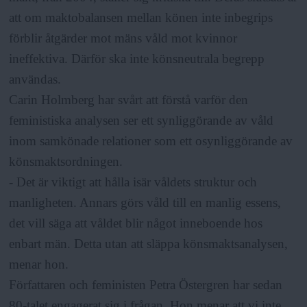
att om maktobalansen mellan könen inte inbegrips
förblir åtgärder mot mäns våld mot kvinnor
ineffektiva. Därför ska inte könsneutrala begrepp
användas.
Carin Holmberg har svårt att förstå varför den
feministiska analysen ser ett synliggörande av våld
inom samkönade relationer som ett osynliggörande av
könsmaktsordningen.
- Det är viktigt att hålla isär våldets struktur och
manligheten. Annars görs våld till en manlig essens,
det vill säga att våldet blir något inneboende hos
enbart män. Detta utan att släppa könsmaktsanalysen,
menar hon.
Författaren och feministen Petra Östergren har sedan
80-talet engagerat sig i frågan. Hon menar att vi inte,