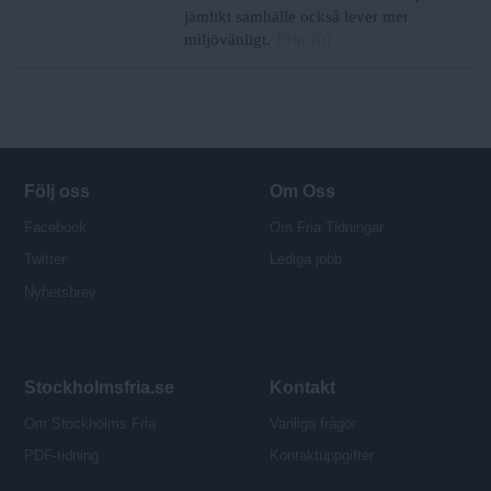
jämlikt samhälle också lever mer
Fria.Nu
miljövänligt.
Följ oss
Om Oss
Facebook
Om Fria Tidningar
Twitter
Lediga jobb
Nyhetsbrev
Stockholmsfria.se
Kontakt
Om Stockholms Fria
Vanliga frågor
PDF-tidning
Kontaktuppgifter