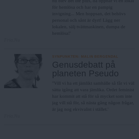
nu blev det lite plus, då öppnar vi en lokal
för hemlösa och har en pampig
invigning... Men hoppsan, det behövs
personal och sånt är dyrt! Lägg ner
lokalen, sälj tvättmaskinen, dumpa de
hemlösa!'
Fria.Nu
SYNPUNKTEN
:
MALIN BERGENDAL
Genusdebatt på
planeten Pseudo
"Vill vi ha ett jämlikt samhälle så får vi väl
sätta igång att vara jämlika. Ordet feminist
har kommit att stå för så mycket som inte
jag vill stå för, så nästa gång någon frågar,
är jag nog ekvivalist i stället.'
Fria.Nu