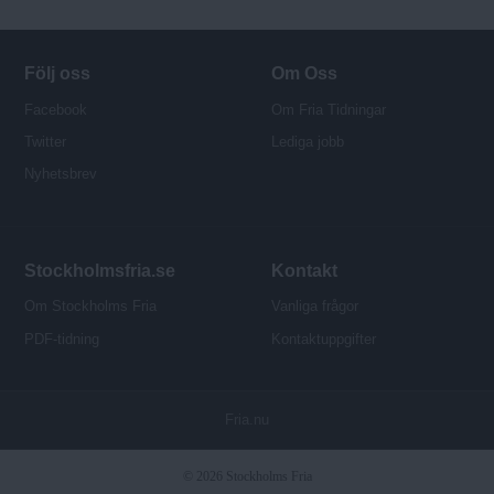
Följ oss
Om Oss
Facebook
Om Fria Tidningar
Twitter
Lediga jobb
Nyhetsbrev
Stockholmsfria.se
Kontakt
Om Stockholms Fria
Vanliga frågor
PDF-tidning
Kontaktuppgifter
P
Fria.nu
u
b
© 2026 Stockholms Fria