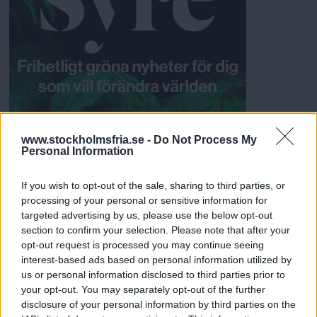
www.stockholmsfria.se -
Do Not Process My
REKOMMENDERADE ARTIKLAR
Personal Information
SYNPUNKTEN
:
MALIN BERGENDAL
If you wish to opt-out of the sale, sharing to third parties, or
När det känns lite
processing of your personal or sensitive information for
otryggt i
targeted advertising by us, please use the below opt-out
tunnelbanan
section to confirm your selection. Please note that after your
opt-out request is processed you may continue seeing
'Det är många som talar om trygghet, men nästan alltid handlar det
interest-based ads based on personal information utilized by
om att kringskära någons frihet. Bugga telefoner, lagra mejl och
us or personal information disclosed to third parties prior to
internettrafik - eller bara en sådan sak som att hamra in i alla
your opt-out. You may separately opt-out of the further
kvinnors medvetande att vi ska hålla oss på väl upplysta platser
disclosure of your personal information by third parties on the
med mycket folk om vi nödvändigt ska gå ut sent. Mörker är