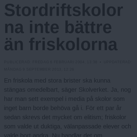
h
n
Stordriftskolor
T
y
E
N
o
na inte bättre
l
än friskolorna
m
PUBLICERAD:
FREDAG 6 FEBRUARI 2004, 13:38
• UPPDATERAD:
s
MÅNDAG 9 SEPTEMBER 2013, 12:26
En friskola med stora brister ska kunna
F
stängas omedelbart, säger Skolverket. Ja, nog
har man sett exempel i media på skolor som
r
inget barn borde behöva gå i. För ett par år
sedan skrevs det mycket om elitism; friskolor
i
som valde ut duktiga, välanpassade elever och
valde bort andra. Nu handlar det om