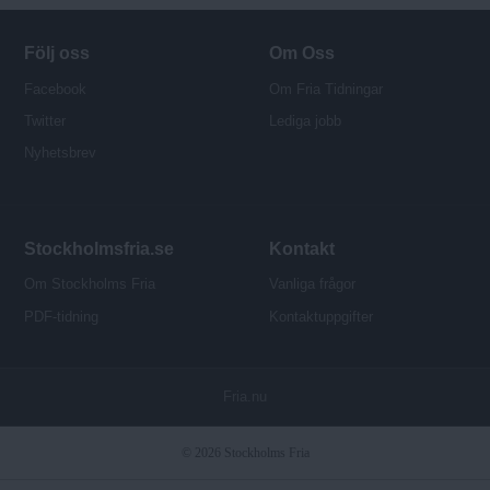
Följ oss
Om Oss
Facebook
Om Fria Tidningar
Twitter
Lediga jobb
Nyhetsbrev
Stockholmsfria.se
Kontakt
Om Stockholms Fria
Vanliga frågor
PDF-tidning
Kontaktuppgifter
P
Fria.nu
u
b
© 2026 Stockholms Fria
l