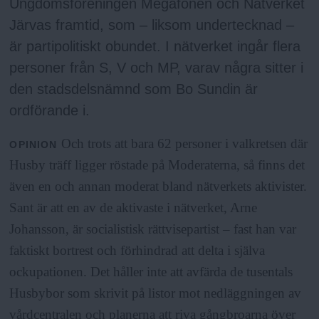
a
Ungdomsföreningen Megafonen och Nätverket
Järvas framtid, som – liksom undertecknad –
är partipolitiskt obundet. I nätverket ingår flera
personer från S, V och MP, varav några sitter i
den stadsdelsnämnd som Bo Sundin är
ordförande i.
Och trots att bara 62 personer i valkretsen där
OPINION
Husby träff ligger röstade på Moderaterna, så finns det
även en och annan moderat bland nätverkets aktivister.
Sant är att en av de aktivaste i nätverket, Arne
Johansson, är socialistisk rättvisepartist – fast han var
faktiskt bortrest och förhindrad att delta i själva
ockupationen. Det håller inte att avfärda de tusentals
Husbybor som skrivit på listor mot nedläggningen av
vårdcentralen och planerna att riva gångbroarna över