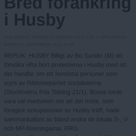
Bred förankring
h
n
y
i Husby
o
l
PUBLICERAD:
FREDAG 27 JANUARI 2012, 7:00
• UPPDATERAD:
MÅNDAG 9 SEPTEMBER 2013, 14:46
m
REPLIK: HUSBY Billigt av Bo Sundin (M) att
försöka vifta bort protesterna i Husby med att
s
det handlar om ett femtiotal personer som
styrs av Rättvisepartiet socialisterna
F
(Stockholms Fria Tidning 21/1). Bosse torde
vara väl medveten om att det möte, som
r
föregick ockupationen av Husby träff, hade
i
sammankallats av bland andra de lokala S-, V-
och MP-föreningarna, PRO,