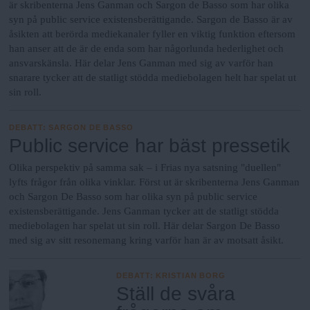
är skribenterna Jens Ganman och Sargon de Basso som har olika
syn på public service existensberättigande. Sargon de Basso är av
åsikten att berörda mediekanaler fyller en viktig funktion eftersom
han anser att de är de enda som har någorlunda hederlighet och
ansvarskänsla. Här delar Jens Ganman med sig av varför han
snarare tycker att de statligt stödda mediebolagen helt har spelat ut
sin roll.
DEBATT
:
SARGON DE BASSO
Public service har bäst pressetik
Olika perspektiv på samma sak – i Frias nya satsning "duellen"
lyfts frågor från olika vinklar. Först ut är skribenterna Jens Ganman
och Sargon De Basso som har olika syn på public service
existensberättigande. Jens Ganman tycker att de statligt stödda
mediebolagen har spelat ut sin roll. Här delar Sargon De Basso
med sig av sitt resonemang kring varför han är av motsatt åsikt.
DEBATT
:
KRISTIAN BORG
Ställ de svåra