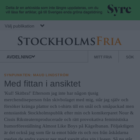
Hoppa till huvudinnehåll
Välj publikation
S
S
Normbrytande
AVDELNING
MITT FRIA
SÖK
nyheter
e
t
k
SYNPUNKTEN
:
MAUD LINDSTRÖM
u
Med fittan i ansiktet
o
n
'Kul! Skitbra!' Eftersom jag inte har någon tjusig
d
merchendiseperson från skivbolaget med mig, står jag själv och
c
ä
försöker kränga plattor och t-shirts till en snål och småpackad men
entusiastisk Stockholmspublik efter min och komikerparet Nour &
r
Cissis Riksteaternproducerade och rätt provokativa feministiska
k
m
humorföreställning Almost Like Boys på Kägelbanan. Följaktligen
e
är det också jag som får ta emot både ris och ros från åskådarna
medan de andra varvar ner med varsitt glas vin i logen. Så nu står