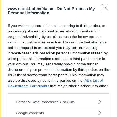
a
symbolisera alla de män som inte upplever sig ha någon makt,
www.stockholmsfria.se -
Do Not Process My
varken över kvinnor eller andra, och som straffas därför att de
Personal Information
avviker från normen för manlighet. Men när jag såg Pär Ström,
antifeminist och författare till Mansförtryck och kvinnovälde,
If you wish to opt-out of the sale, sharing to third parties, or
debattera jämställdhetspolitik i tv för ett par veckor sedan blev det
processing of your personal or sensitive information for
smärtsamt uppenbart att både jag och den feministiska rörelsen
targeted advertising by us, please use the below opt-out
drabbats av oroande kraftig minnesförlust.
section to confirm your selection. Please note that after your
Fria.Nu
opt-out request is processed you may continue seeing
interest-based ads based on personal information utilized by
SYNPUNKTEN
:
MAUD LINDSTRÖM
us or personal information disclosed to third parties prior to
Den man ligger med får bädda
your opt-out. You may separately opt-out of the further
disclosure of your personal information by third parties on the
"Jag vill se ut som svenska flaggan när du är klar' och 'du tar
IAB’s list of downstream participants. This information may
tempen och tre hål har jag' är fraserna jag kommer att minnas mest
also be disclosed by us to third parties on the
IAB’s List of
från sommaren 2007.
Downstream Participants
that may further disclose it to other
Fria.Nu
third parties.
Please note that this website/app uses one or more Google
Personal Data Processing Opt Outs
SYNPUNKTEN
:
MAUD LINDSTRÖM
services and may gather and store information including but
Support your local artist
not limited to your visit or usage behaviour. You may click to
Google consents