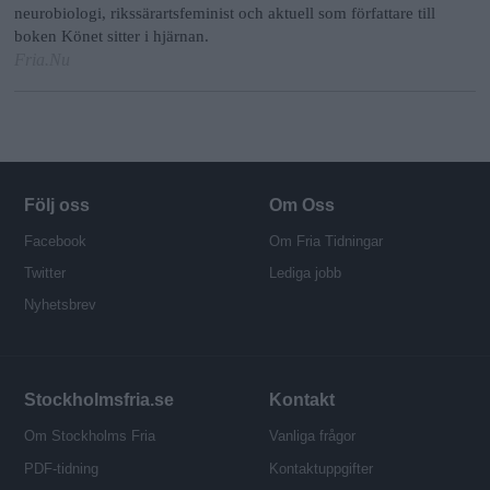
neurobiologi, rikssärartsfeminist och aktuell som författare till
boken Könet sitter i hjärnan.
Fria.Nu
Följ oss
Om Oss
Facebook
Om Fria Tidningar
Twitter
Lediga jobb
Nyhetsbrev
Stockholmsfria.se
Kontakt
Om Stockholms Fria
Vanliga frågor
PDF-tidning
Kontaktuppgifter