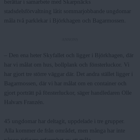
berättar i samarbete med Skarpnäcks
stadsdelsförvaltning låtit sommarjobbande ungdomar
måla två parklekar i Björkhagen och Bagarmossen.
ANNONS
– Den ena heter Skyfallet och ligger i Björkhagen, där
har vi målat om hus, bollplank och fönsterluckor. Vi
har gjort tre större väggar där. Det andra stället ligger i
Bagarmossen, där vi har målat om en container och
gjort porträtt på fönsterluckor, säger handledaren Olle
Halvars Franzén.
45 ungdomar har deltagit, uppdelade i tre grupper.
Alla kommer de från området, men många har inte
någon tidigare erfarenhet av att måla.