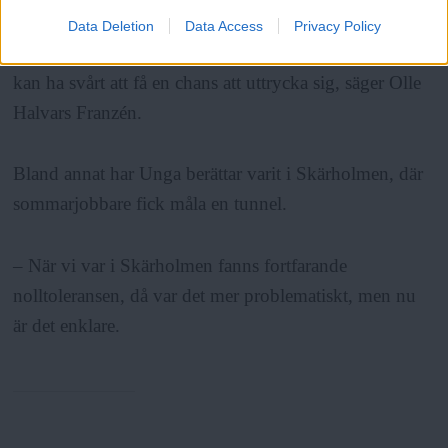
ANNONS
Data Deletion
Data Access
Privacy Policy
– Många av projekten är ytterstadssatsningar, där unga
kan ha svårt att få en chans att uttrycka sig, säger Olle
Halvars Franzén.
Bland annat har Unga berättar varit i Skärholmen, där
sommarjobbare fick måla en tunnel.
– När vi var i Skärholmen fanns fortfarande
nolltoleransen, då var det mer problematiskt, men nu
är det enklare.