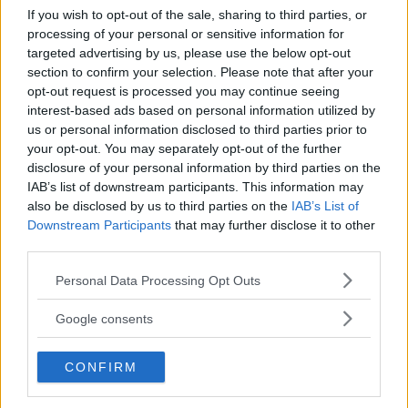
If you wish to opt-out of the sale, sharing to third parties, or
deltagarna vill.
processing of your personal or sensitive information for
targeted advertising by us, please use the below opt-out
section to confirm your selection. Please note that after your
Målet är att ungdomarna ska uttrycka sina egna
opt-out request is processed you may continue seeing
berättelser och gestalta det område där de har växt upp
interest-based ads based on personal information utilized by
us or personal information disclosed to third parties prior to
eller bor i dag.
your opt-out. You may separately opt-out of the further
disclosure of your personal information by third parties on the
IAB’s list of downstream participants. This information may
– Det ska vara som en visuell berättelse, ett collage av
also be disclosed by us to third parties on the
IAB’s List of
deras tankar om sin omgivning.
Downstream Participants
that may further disclose it to other
third parties.
Läs Frias efterträdare!
Unga berättar
har funnits i tio år och leds av sex
Please note that this website/app uses one or more Google
Personal Data Processing Opt Outs
Syre
är Sveriges enda gröna dagstidning som
services and may gather and store information including but
personer med olika yrkeskompetenser, bland annat en
finns både digitalt och i tryck.
not limited to your visit or usage behaviour. You may click to
Google consents
journalist, en fotograf och en teaterpedagog. De jobbar
grant or deny consent to Google and its third-party tags to
framför allt med media och konst.
use your data for below specified purposes in below Google
CONFIRM
consent section.