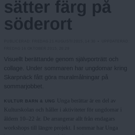
a
sätter färg på
söderort
PUBLICERAD:
FREDAG 21 AUGUSTI 2015, 14:30
• UPPDATERAD:
FREDAG 16 OKTOBER 2015, 20:29
Visuellt berättande genom självporträtt och
collage. Under sommaren har ungdomar kring
Skarpnäck fått göra muralmålningar på
sommarjobbet.
Unga berättar är en del av
KULTUR
BARN & UNG
Kulturskolan och håller i aktiviteter för ungdomar i
åldern 10–22 år. De arrangerar allt från endagars
workshops till längre projekt. I sommar har Unga