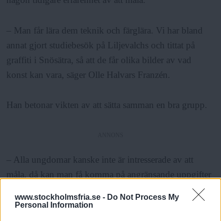
– Man får lära dem teknik och färglära. Vi har bland
annat gjort studiebesök på Liljevalchs och tittat på
graffiti i Snösätra, så att de får olika bilder av vad
konst kan vara, säger Olle Halvars Franzén.
Han betonar vikten av att sätta samman en bra grupp.
ANNONS
– Alla ungdomar kanske inte är intresserade av att
måla, då kan man få komma på angränsande uppgifter
– kontakt med media, någon kan få dokumentera
www.stockholmsfria.se -
Do Not Process My
arbetet, blogga eller dylikt. Man får vara lyhörd när
Personal Information
man handleder och anpassa projektet efter vad