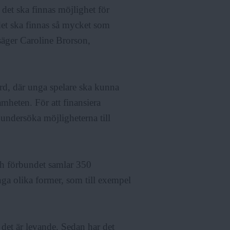
 det ska finnas möjlighet för
t det ska finnas så mycket som
säger Caroline Brorson,
ård, där unga spelare ska kunna
mheten. För att finansiera
undersöka möjligheterna till
 förbundet samlar 350
ga olika former, som till exempel
t det är levande. Sedan har det