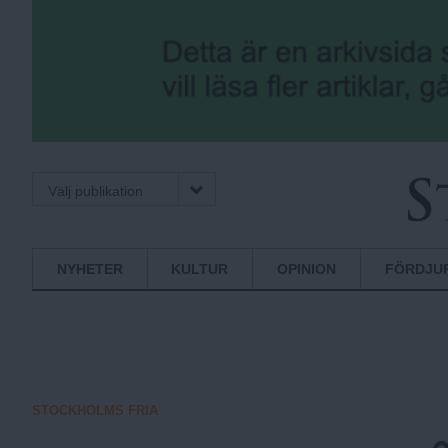
Välj publikation
S
Normbrytande
NYHETER
KULTUR
OPINION
FÖRDJU
nyheter
t
o
STOCKHOLMS FRIA