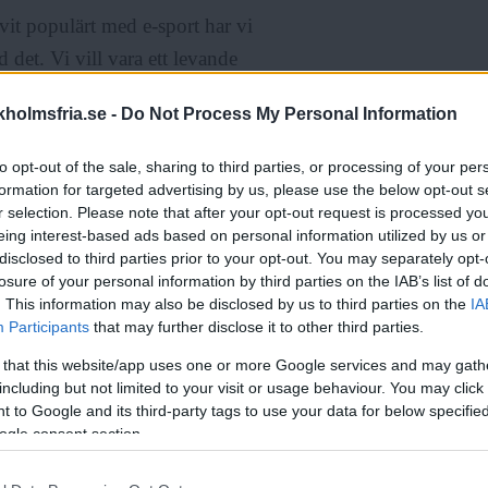
ivit populärt med e-sport har vi
 det. Vi vill vara ett levande
e Brorson.
holmsfria.se -
Do Not Process My Personal Information
to opt-out of the sale, sharing to third parties, or processing of your per
formation for targeted advertising by us, please use the below opt-out s
r selection. Please note that after your opt-out request is processed y
eing interest-based ads based on personal information utilized by us or
disclosed to third parties prior to your opt-out. You may separately opt-
losure of your personal information by third parties on the IAB’s list of
tförs på datorer eller spelkonsoler, där
. This information may also be disclosed by us to third parties on the
IA
Participants
that may further disclose it to other third parties.
arandra.
 that this website/app uses one or more Google services and may gath
including but not limited to your visit or usage behaviour. You may click 
maskerad. Deltagarna klär ut sig i
 to Google and its third-party tags to use your data for below specifi
ik figur eller idé.
ogle consent section.
Läs Frias efterträdare!