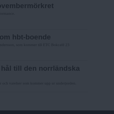
novembermörkret
rformance.
 om hbt-boende
 Andersson, som kommer till ETC Bokcafé 23
hål till den norrländska
er och varelser som kommer upp ur underjorden.