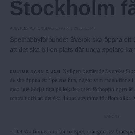
Stockholm f
c
k
PUBLICERAD:
ONSDAG 15 APRIL 2015, 15:40
Spelhobbyförbundet Sverok ska öppna ett 
h
att det ska bli en plats där unga spelare k
o
Nyligen bestämde Sveroks Stock
KULTUR
BARN & UNG
de ska öppna ett Spelens hus, något som redan finns
l
man inte börjat titta på lokaler, men förhoppningen är
centralt och att det ska finnas utrymme för flera olika
m
ANNONS
s
– Det ska finnas rum för rollspel, mängder av brädspel,