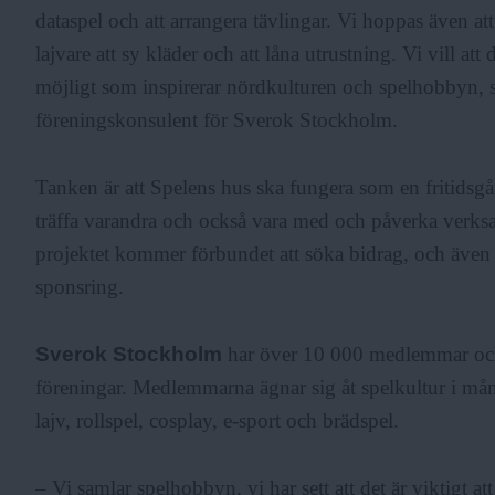
dataspel och att arrangera tävlingar. Vi hoppas även att
F
lajvare att sy kläder och att låna utrustning. Vi vill at
möjligt som inspirerar nördkulturen och spelhobbyn, 
r
föreningskonsulent för Sverok Stockholm.
Tanken är att Spelens hus ska fungera som en fritidsg
i
träffa varandra och också vara med och påverka verksa
projektet kommer förbundet att söka bidrag, och även 
a
sponsring.
Sverok Stockholm
har över 10 000 medlemmar och
föreningar. Medlemmarna ägnar sig åt spelkultur i mån
lajv, rollspel, cosplay, e-sport och brädspel.
– Vi samlar spelhobbyn, vi har sett att det är viktigt at