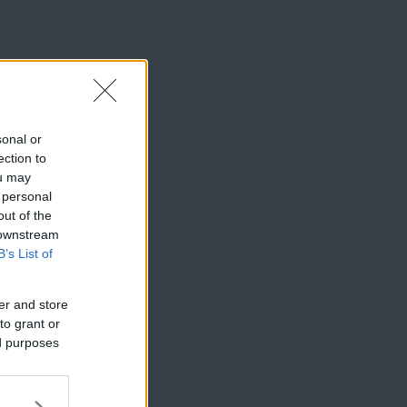
sonal or
ection to
ou may
 personal
out of the
 downstream
B’s List of
er and store
to grant or
ed purposes