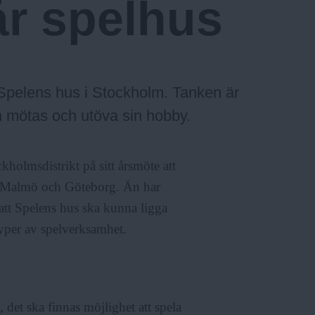
år spelhus
Spelens hus i Stockholm. Tanken är
an mötas och utöva sin hobby.
holmsdistrikt på sitt årsmöte att
 i Malmö och Göteborg. Än har
 att Spelens hus ska kunna ligga
 typer av spelverksamhet.
 det ska finnas möjlighet att spela