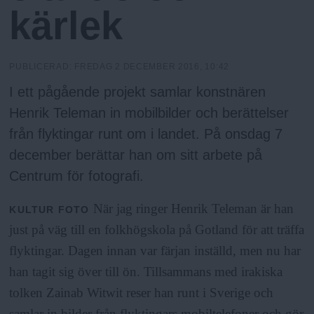
h
n
kärlek
y
o
PUBLICERAD:
FREDAG 2 DECEMBER 2016, 10:42
l
I ett pågående projekt samlar konstnären
Henrik Teleman in mobilbilder och berättelser
m
från flyktingar runt om i landet. På onsdag 7
december berättar han om sitt arbete på
s
Centrum för fotografi.
F
När jag ringer Henrik Teleman är han
KULTUR
FOTO
just på väg till en folkhögskola på Gotland för att träffa
r
flyktingar. Dagen innan var färjan inställd, men nu har
han tagit sig över till ön. Tillsammans med irakiska
i
tolken Zainab Witwit reser han runt i Sverige och
samlar in bilder från flyktingars mobiltelefoner och gör