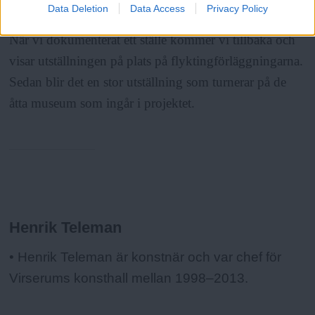
Data Deletion
Data Access
Privacy Policy
skiljer sig, och hur vi behandlar och presenterar det.
När vi dokumenterat ett ställe kommer vi tillbaka och
visar utställningen på plats på flyktingförläggningarna.
Sedan blir det en stor utställning som turnerar på de
åtta museum som ingår i projektet.
Fakta:
Henrik Teleman
• Henrik Teleman är konstnär och var chef för
Virserums konsthall mellan 1998–2013.