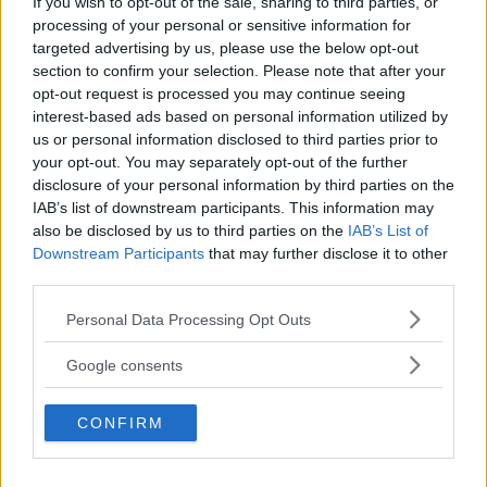
If you wish to opt-out of the sale, sharing to third parties, or
konstatera att barnen kan gå säkert till skolan. Svenska
processing of your personal or sensitive information for
targeted advertising by us, please use the below opt-out
föräldrar skjutsar sina barn till skolan för att de är rädda
section to confirm your selection. Please note that after your
för att de ska råka illa ut om de cyklar i trafiken,
opt-out request is processed you may continue seeing
medan de här människorna är vana att oroa sig för
interest-based ads based on personal information utilized by
us or personal information disclosed to third parties prior to
krypskyttar och raketanfall.
your opt-out. You may separately opt-out of the further
disclosure of your personal information by third parties on the
IAB’s list of downstream participants. This information may
also be disclosed by us to third parties on the
IAB’s List of
Vad vill du bidra med som inte kommer fram
Downstream Participants
that may further disclose it to other
third parties.
Läs Frias efterträdare!
annars i skildringen av flyktingar?
Please note that this website/app uses one or more Google
Personal Data Processing Opt Outs
Syre
är Sveriges enda gröna dagstidning som
services and may gather and store information including but
– I andra medier får man samma berättelse hela tiden,
finns både digitalt och i tryck.
not limited to your visit or usage behaviour. You may click to
Google consents
”jag kommer där och där ifrån och det var
grant or deny consent to Google and its third-party tags to
use your data for below specified purposes in below Google
jättehemskt”. Men vem är den här människan?
CONFIRM
consent section.
Eftersom jag är konstnär kanske jag ser och hör andra
saker. Jag tycker att våra berättelser och bildmaterialet