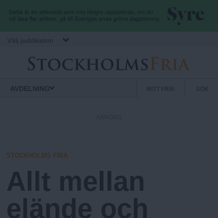
Hoppa till huvudinnehåll
Välj publikation
S
S
Normbrytande
AVDELNING
MITT FRIA
SÖK
nyheter
e
t
k
ANNONS
u
o
n
d
STOCKHOLMS FRIA
c
ä
Allt mellan
r
k
m
elände och
e