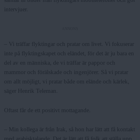
a
intervjuer.
ANNONS
– Vi träffar flyktingar och pratar om livet. Vi fokuserar
inte på flyktingskapet och eländet, för det är ju bara en
del av en människa, de vi träffar är pappor och
mammor och förälskade och ingenjörer. Så vi pratar
om allt möjligt, vi pratar både om elände och kärlek,
säger Henrik Teleman.
Oftast får de ett positivt mottagande.
– Min kollega är från Irak, så hon har lätt att få kontakt
med arabisktalande. Det är lätt att få folk att ställa upp,