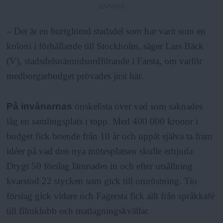
ANNONS
– Det är en bortglömd stadsdel som har varit som en
koloni i förhållande till Stockholm, säger Lars Bäck
(V), stadsdelsnämndsordförande i Farsta, om varför
medborgarbudget prövades just här.
På invånarnas
önskelista över vad som saknades
låg en samlingsplats i topp. Med 400 000 kronor i
budget fick boende från 10 år och uppåt själva ta fram
idéer på vad den nya mötesplatsen skulle erbjuda.
Drygt 50 förslag lämnades in och efter utsållning
kvarstod 22 stycken som gick till omröstning. Tio
förslag gick vidare och Fagersta fick allt från språkkafé
till filmklubb och matlagningskvällar.