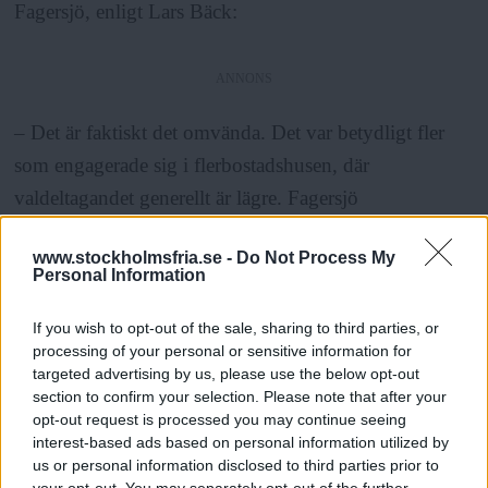
Fagersjö, enligt Lars Bäck:
ANNONS
– Det är faktiskt det omvända. Det var betydligt fler
som engagerade sig i flerbostadshusen, där
valdeltagandet generellt är lägre. Fagersjö
Trädgårdsstadsförening har inte varit aktiva. Bor man i
www.stockholmsfria.se -
Do Not Process My
strandvilla kanske man har pengar att ta sig någonstans
Personal Information
och möjlighet att lösa sin fritid på annat sätt, resonerar
Lars Bäck.
If you wish to opt-out of the sale, sharing to third parties, or
processing of your personal or sensitive information for
targeted advertising by us, please use the below opt-out
Efter
pilotprojektet står en upprustning och
section to confirm your selection. Please note that after your
opt-out request is processed you may continue seeing
omgestaltning av parken Måsen och en förfallen
interest-based ads based on personal information utilized by
lekplats på tur. Och den här gången är budgeten 7,9
us or personal information disclosed to third parties prior to