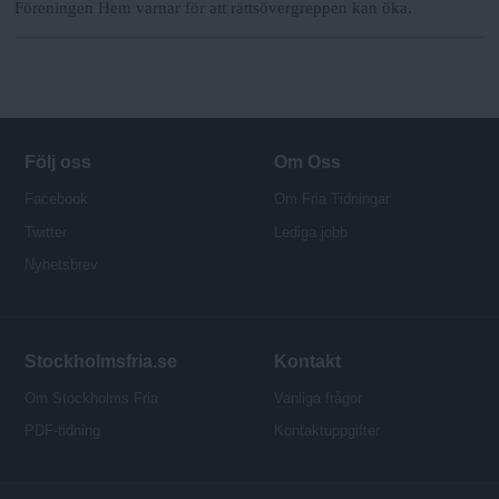
Föreningen Hem varnar för att rättsövergreppen kan öka.
Följ oss
Om Oss
Facebook
Om Fria Tidningar
Twitter
Lediga jobb
Nyhetsbrev
Stockholmsfria.se
Kontakt
Om Stockholms Fria
Vanliga frågor
PDF-tidning
Kontaktuppgifter
P