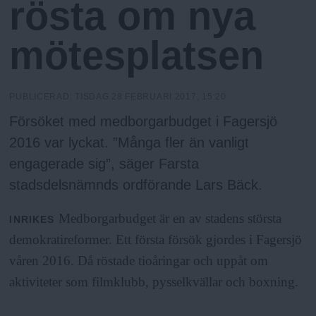
a
rösta om nya
mötesplatsen
PUBLICERAD:
TISDAG 28 FEBRUARI 2017, 15:20
Försöket med medborgarbudget i Fagersjö
2016 var lyckat. ”Många fler än vanligt
engagerade sig”, säger Farsta
stadsdelsnämnds ordförande Lars Bäck.
Medborgarbudget är en av stadens största
INRIKES
demokratireformer. Ett första försök gjordes i Fagersjö
våren 2016. Då röstade tioåringar och uppåt om
aktiviteter som filmklubb, pysselkvällar och boxning.