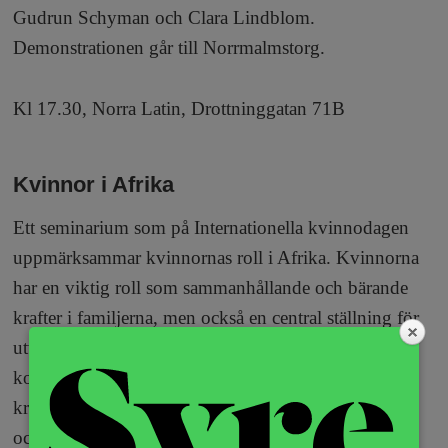
Gudrun Schyman och Clara Lindblom.
Demonstrationen går till Norrmalmstorg.
Kl 17.30, Norra Latin, Drottninggatan 71B
Kvinnor i Afrika
Ett seminarium som på Internationella kvinnodagen
uppmärksammar kvinnornas roll i Afrika. Kvinnorna
har en viktig roll som sammanhållande och bärande
krafter i familjerna, men också en central ställning för
utveckling av samhällena och ekonomin på
kontinenten. Delar av Afrika är hårt drabbat av krig,
kriser, fattigdom och nöd. Kvinnor är inte jämställda
och många gånger utsatta för våld. Samtalet hålls på