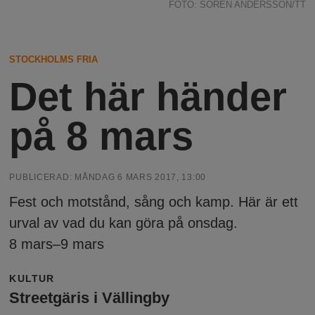
h
n
FOTO: SÖREN ANDERSSON/TT
y
o
STOCKHOLMS FRIA
l
Det här händer
m
på 8 mars
s
PUBLICERAD:
MÅNDAG 6 MARS 2017, 13:00
F
Fest och motstånd, sång och kamp. Här är ett
urval av vad du kan göra på onsdag.
r
8 mars–9 mars
i
KULTUR
Streetgäris i Vällingby