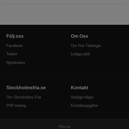
Följ oss
Om Oss
Facebook
Om Fria Tidningar
Twitter
Lediga jobb
Nyhetsbrev
Stockholmsfria.se
Kontakt
Om Stockholms Fria
Vanliga frågor
PDF-tidning
Kontaktuppgifter
P
Fria.nu