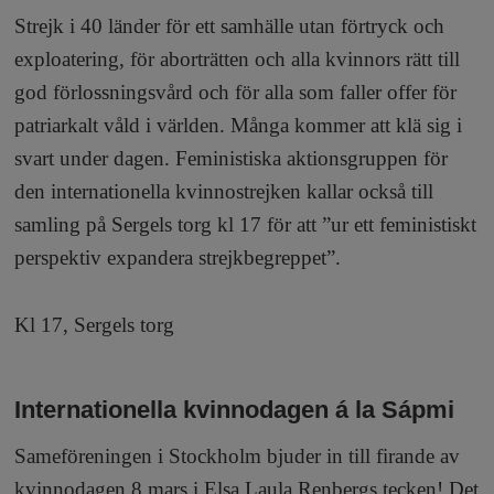
Strejk i 40 länder för ett samhälle utan förtryck och
exploatering, för aborträtten och alla kvinnors rätt till
god förlossningsvård och för alla som faller offer för
patriarkalt våld i världen. Många kommer att klä sig i
svart under dagen. Feministiska aktionsgruppen för
den internationella kvinnostrejken kallar också till
samling på Sergels torg kl 17 för att ”ur ett feministiskt
perspektiv expandera strejkbegreppet”.
Kl 17, Sergels torg
Internationella kvinnodagen á la Sápmi
Sameföreningen i Stockholm bjuder in till firande av
kvinnodagen 8 mars i Elsa Laula Renbergs tecken! Det