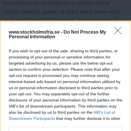
kommuner som myndigheter nu planera utifrån
avtalets innehåll, genom att bland annat kunna ställa
mark och lokaler till förfogande. Avtalet innebär att
svensk mark får användas för ”angrepp på tredje part”,
www.stockholmsfria.se -
Do Not Process My
Personal Information
det vill säga Ryssland.
If you wish to opt-out of the sale, sharing to third parties, or
Att intresset från
”tredje part” att hacka sig in i
processing of your personal or sensitive information for
targeted advertising by us, please use the below opt-out
svenska myndigheter tycks ha ökat ter sig ganska
section to confirm your selection. Please note that after your
logiskt. Förjävligt, men logiskt. Spioneri fungerar så.
opt-out request is processed you may continue seeing
Och alla deltar. Också Sverige.
interest-based ads based on personal information utilized by
us or personal information disclosed to third parties prior to
your opt-out. You may separately opt-out of the further
Utifrån innebörden i begreppet ”gemensam säkerhet”
disclosure of your personal information by third parties on the
IAB’s list of downstream participants. This information may
ska man försöka sätta sig in i hur en potentiell fiende
also be disclosed by us to third parties on the
IAB’s List of
kan se på ens eget agerande. Vare sig Putin-regimen
Downstream Participants
that may further disclose it to other
third parties.
Läs Frias efterträdare!
eller Nato är intresserade. Deras livsluft verkar vara