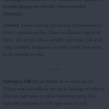
a
konfliktskapande retorik i den svenska
debatten.
Sköter man sig så kan man bli dekorerad av
OPINION
USA:s väpnade styrkor. Man kan tilldelas Legion of
Merit. Det är inte vilken metallbit som helst. Det är en
stilig metallbit, hängande i en stilig tygbit. Den delas
ut till speciellt utvalda.
ANNONS
Sveriges ÖB
Micael Bydén är en sådan utvald.
Frågan man kan ställa är om det är lämpligt att välja en
ÖB som tagit emot en sådan hedersbetygelse. Hur
hade det uppfattats om ÖB tagit emot en rysk