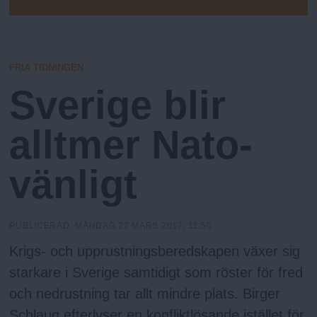
h
n
E
D
y
A
o
R
E
FRIA TIDNINGEN
l
Sverige blir
m
alltmer Nato-
s
vänligt
F
PUBLICERAD:
MÅNDAG 27 MARS 2017, 11:50
r
Krigs- och upprustningsberedskapen växer sig
starkare i Sverige samtidigt som röster för fred
i
och nedrustning tar allt mindre plats. Birger
Schlaug efterlyser en konfliktlösande istället för