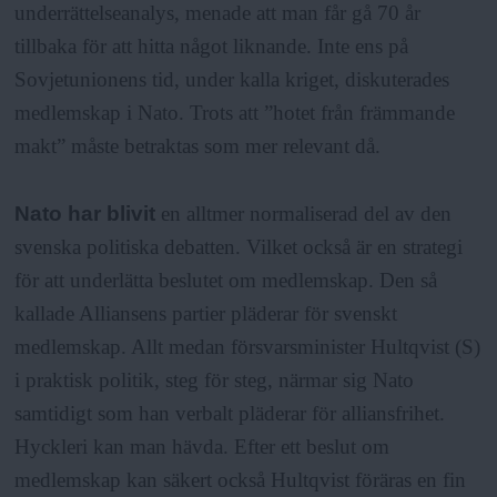
underrättelseanalys, menade att man får gå 70 år
tillbaka för att hitta något liknande. Inte ens på
Sovjetunionens tid, under kalla kriget, diskuterades
medlemskap i Nato. Trots att ”hotet från främmande
makt” måste betraktas som mer relevant då.
Nato har blivit
en alltmer normaliserad del av den
svenska politiska debatten. Vilket också är en strategi
för att underlätta beslutet om medlemskap. Den så
kallade Alliansens partier pläderar för svenskt
medlemskap. Allt medan försvarsminister Hultqvist (S)
i praktisk politik, steg för steg, närmar sig Nato
samtidigt som han verbalt pläderar för alliansfrihet.
Hyckleri kan man hävda. Efter ett beslut om
medlemskap kan säkert också Hultqvist föräras en fin