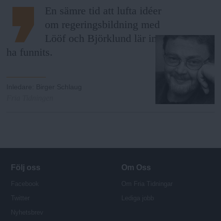
En sämre tid att lufta idéer
om regeringsbildning med
Lööf och Björklund lär inte
ha funnits.
Inledare
:
Birger Schlaug
Fria Tidningen
Följ oss
Om Oss
Facebook
Om Fria Tidningar
Twitter
Lediga jobb
Nyhetsbrev