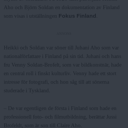
a
Aho och Björn Soldan en dokumentation av Finland
som visas i utställningen
Fokus Finland
.
ANNONS
Heikki och Soldan var söner till Juhani Aho som var
nationalförfattare i Finland på sin tid. Juhani och hans
fru Venny Soldan-Brofelt, som var bildkonstnär, hade
en central roll i finskt kulturliv. Venny hade ett stort
intresse för fotografi, och hon såg till att sönerna
studerade i Tyskland.
– De var egentligen de första i Finland som hade en
professionell foto- och filmutbildning, berättar Jussi
Brofeldt, som är son till Claire Aho.