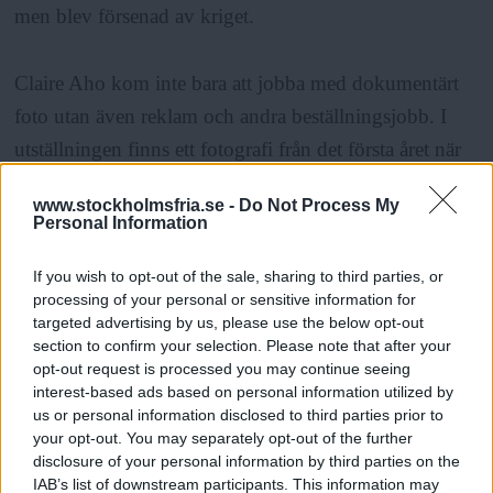
men blev försenad av kriget.
Claire Aho kom inte bara att jobba med dokumentärt
foto utan även reklam och andra beställningsjobb. I
utställningen finns ett fotografi från det första året när
det såldes Coca-cola på flaska i Finland, en reklambild
www.stockholmsfria.se -
Do Not Process My
för kaffe och en bild av ett välfyllt kylskåp.
Personal Information
If you wish to opt-out of the sale, sharing to third parties, or
– Här ville man visa att Finland var tillbaka efter
processing of your personal or sensitive information for
kriget, att det fanns mat på bordet. Det är kända finska
targeted advertising by us, please use the below opt-out
section to confirm your selection. Please note that after your
varumärken i kylskåpet, de finns kvar än i dag, säger
opt-out request is processed you may continue seeing
Jussi Brofeldt.
interest-based ads based on personal information utilized by
us or personal information disclosed to third parties prior to
your opt-out. You may separately opt-out of the further
Han pekar på två stora fotografier med reklam för
disclosure of your personal information by third parties on the
underkläder på väggen intill.
IAB’s list of downstream participants. This information may