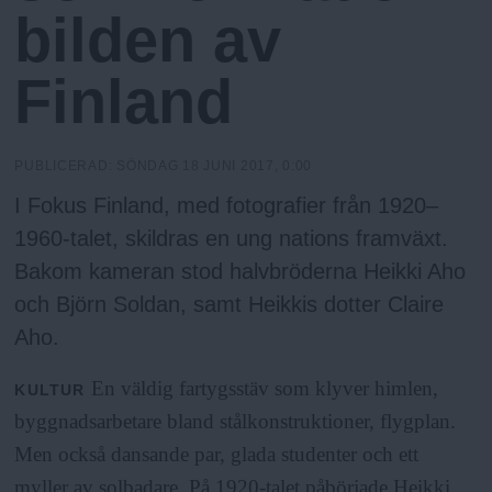
h
n
bilden av
y
o
Finland
l
PUBLICERAD:
SÖNDAG 18 JUNI 2017, 0:00
m
I Fokus Finland, med fotografier från 1920–
1960-talet, skildras en ung nations framväxt.
s
Bakom kameran stod halvbröderna Heikki Aho
och Björn Soldan, samt Heikkis dotter Claire
F
Aho.
r
En väldig fartygsstäv som klyver himlen,
KULTUR
byggnadsarbetare bland stålkonstruktioner, flygplan.
i
Men också dansande par, glada studenter och ett
myller av solbadare. På 1920-talet påbörjade Heikki