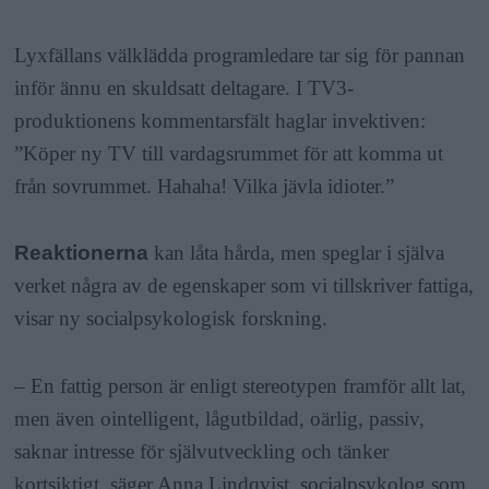
a
Lyxfällans välklädda programledare tar sig för pannan
inför ännu en skuldsatt deltagare. I TV3-
produktionens kommentarsfält haglar invektiven:
”Köper ny TV till vardagsrummet för att komma ut
från sovrummet. Hahaha! Vilka jävla idioter.”
Reaktionerna
kan låta hårda, men speglar i själva
verket några av de egenskaper som vi tillskriver fattiga,
visar ny socialpsykologisk forskning.
– En fattig person är enligt stereotypen framför allt lat,
men även ointelligent, lågutbildad, oärlig, passiv,
saknar intresse för självutveckling och tänker
kortsiktigt, säger Anna Lindqvist, socialpsykolog som