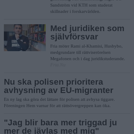
Sandström vid KTH som studerat
skillnader i forskarvärlden.
Med juridiken som
självförsvar
Fria möter Rami al-Khamisi, Husbybo,
medgrundare till rättviserörelsen
Megafonen och i dag juridikstuderande.
Fria.Nu
Nu ska polisen prioritera
avhysning av EU-migranter
En ny lag ska göra det lättare för polisen att avhysa tiggare.
Föreningen Hem varnar för att rättsövergreppen kan öka.
"Jag blir bara mer triggad ju
mer de jävlas med mig"