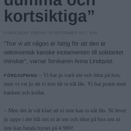
h
n
y
kortsiktiga”
o
l
PUBLICERAD:
FREDAG 29 SEPTEMBER 2017, 9:00
”Tror vi att någon är fattig för att den är
m
oekonomisk kanske incitamenten till solidaritet
minskar”, varnar forskaren Anna Lindqvist.
s
– Vi har ju varit ute och tittat på hus,
FÖRDJUPNING
F
men vi vet ju att vi inte får ta nåt lån. Vi har pratat med
banken och kollat.
r
– Men det är väl klart att ni inte kan ta nåt lån. Ni lever
i
ju uppe i det blå om ni är ute och tittar på hus om ni
inte kan betala hyran på 4 900!