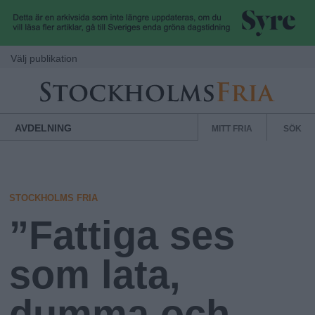
Hoppa till huvudinnehåll
Välj publikation
S
S
Normbrytande
AVDELNING
MITT FRIA
SÖK
nyheter
e
t
k
u
o
n
STOCKHOLMS FRIA
d
”Fattiga ses
c
ä
r
som lata,
k
m
e
dumma och