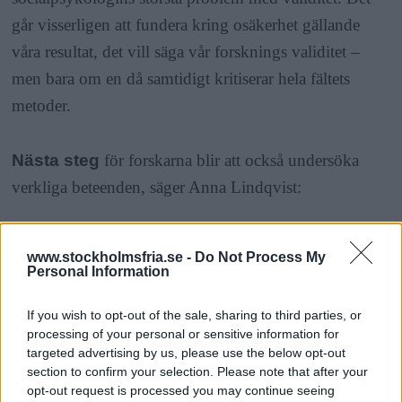
går visserligen att fundera kring osäkerhet gällande
våra resultat, det vill säga vår forsknings validitet –
men bara om en då samtidigt kritiserar hela fältets
metoder.
Nästa steg
för forskarna blir att också undersöka
verkliga beteenden, säger Anna Lindqvist:
– På så vis flyttar vi den socialpsykologiska
www.stockholmsfria.se -
Do Not Process My
forskningen från hypotetiska och konstruerade
Personal Information
situationer i labbmiljö till att undersöka faktiskt
If you wish to opt-out of the sale, sharing to third parties, or
beteende i verkliga situationer.
processing of your personal or sensitive information for
targeted advertising by us, please use the below opt-out
section to confirm your selection. Please note that after your
Redan i dag finns studier från amerikanska Harvard-
opt-out request is processed you may continue seeing