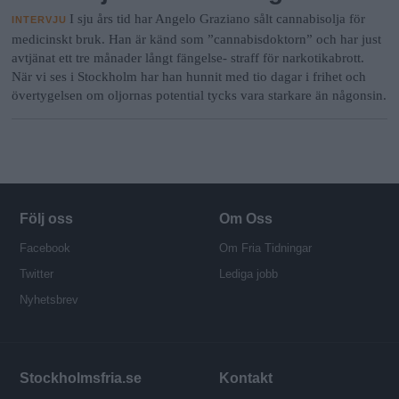
I sju års tid har Angelo Graziano sålt cannabisolja för
INTERVJU
medicinskt bruk. Han är känd som ”cannabisdoktorn” och har just
avtjänat ett tre månader långt fängelse- straff för narkotikabrott.
När vi ses i Stockholm har han hunnit med tio dagar i frihet och
övertygelsen om oljornas potential tycks vara starkare än någonsin.
Följ oss
Om Oss
Facebook
Om Fria Tidningar
Twitter
Lediga jobb
Nyhetsbrev
Stockholmsfria.se
Kontakt