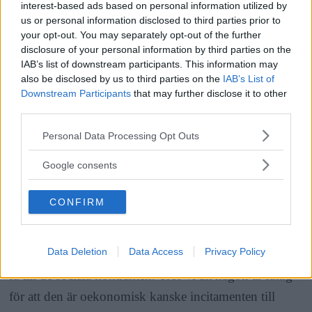
universitetet, där forskare har stått utanför mataffärer
interest-based ads based on personal information utilized by
us or personal information disclosed to third parties prior to
och bett om kvittot av de som handlat. Därigenom
your opt-out. You may separately opt-out of the further
kunde de visa att fattiga tvärtom är bättre på att planera
disclosure of your personal information by third parties on the
ekonomiskt än medelklassen.
IAB’s list of downstream participants. This information may
also be disclosed by us to third parties on the
IAB’s List of
Downstream Participants
that may further disclose it to other
Att bilden
av fattiga dels är så negativ och dels inte
third parties.
tycks stämma med verkligheten hoppas Anna
Please note that this website/app uses one or more Google
Personal Data Processing Opt Outs
services and may gather and store information including but
Lindqvist kan öka medvetenheten om fördomar och
not limited to your visit or usage behaviour. You may click to
Google consents
deras konsekvenser, som diskriminering och social
grant or deny consent to Google and its third-party tags to
exkludering.
use your data for below specified purposes in below Google
CONFIRM
consent section.
– Om det finns en idé om att en person som inte har
Data Deletion
Data Access
Privacy Policy
pengar dessutom är oärlig kan det vara ännu svårare att
få till de sociala kontrakten. Tror vi att någon är fattig
för att den är oekonomisk kanske incitamenten till