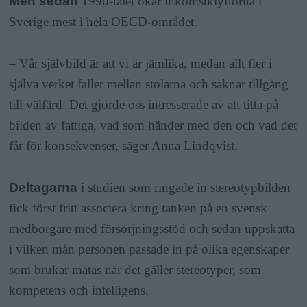
Men sedan
1990-talet ökar inkomstklyftorna i
Sverige mest i hela OECD-området.
– Vår självbild är att vi är jämlika, medan allt fler i
själva verket faller mellan stolarna och saknar tillgång
till välfärd. Det gjorde oss intresserade av att titta på
bilden av fattiga, vad som händer med den och vad det
får för konsekvenser, säger Anna Lindqvist.
Deltagarna
i studien som ringade in stereotypbilden
fick först fritt associera kring tanken på en svensk
medborgare med försörjningsstöd och sedan uppskatta
i vilken mån personen passade in på olika egenskaper
som brukar mätas när det gäller stereotyper, som
kompetens och intelligens.