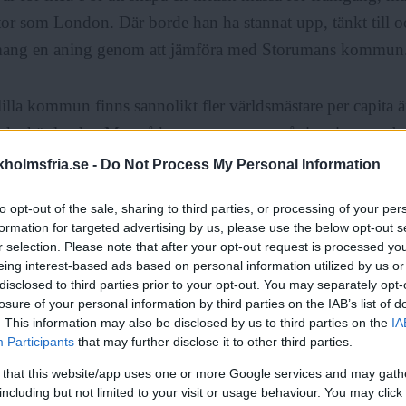
or som London. Där borde han ha stannat upp, tänkt till o
mang en aning genom att jämföra med Storumans kommun
lilla kommun finns sannolikt fler världsmästare per capita
 det här landet. Men sådana resonemang går inte igenom br
fram till de akademiska eller mediala sammanhangen. Möjl
holmsfria.se -
Do Not Process My Personal Information
lustration av undantaget som bekräftar regeln.
to opt-out of the sale, sharing to third parties, or processing of your per
formation for targeted advertising by us, please use the below opt-out s
inns en liten klick som sätter agendan. De 300 000 som bo
r selection. Please note that after your opt-out request is processed y
eing interest-based ads based on personal information utilized by us or
r stort inflytande, ja till och med tolkningsföreträde, om va
disclosed to third parties prior to your opt-out. You may separately opt-
t för resten av oss 9,7 miljoner. Och det är verkligen inte d
losure of your personal information by third parties on the IAB’s list of
het och har all rätt att utgå ifrån densamma.
. This information may also be disclosed by us to third parties on the
IA
Participants
that may further disclose it to other third parties.
 that this website/app uses one or more Google services and may gath
gt antagande är att blindheten för att utveckling sker i alla
including but not limited to your visit or usage behaviour. You may click 