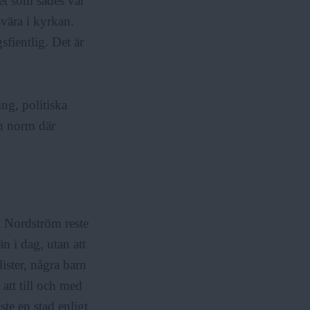
det som sades var
svära i kyrkan.
sfientlig. Det är
ng, politiska
En norm där
 Nordström reste
än i dag, utan att
ister, några barn
att till och med
ste en stad enligt