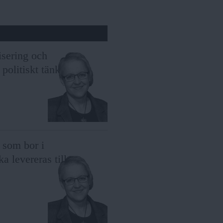
isering och
politiskt tänk.
i som bor i
 levereras till