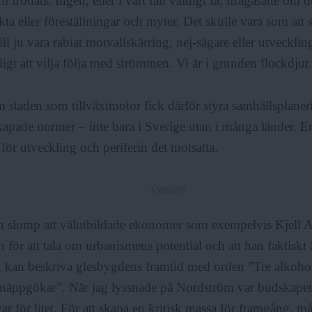
frodats. Ingen, eller i vart fall väldigt få, ifrågasatte om 
kta eller föreställningar och myter. Det skulle vara som att 
l ju vara rabiat motvallskärring, nej-sägare eller utveckling
igt att vilja följa med strömmen. Vi är i grunden flockdjur.
 staden som tillväxtmotor fick därför styra samhällsplaneri
kapade normer – inte bara i Sverige utan i många länder. 
 för utveckling och periferin det motsatta.
ANNONS
n slump att välutbildade ekonomer som exempelvis Kjell A
n för att tala om urbanismens potential och att han faktiskt 
tt, kan beskriva glesbygdens framtid med orden ”Tre alkohol
knäppgökar”. När jag lyssnade på Nordström var budskapet 
r för litet. För att skapa en kritisk massa för framgång, må