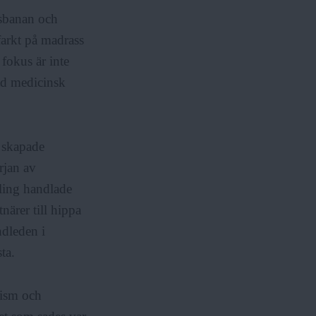
dsbanan och
nfarkt på madrass
fokus är inte
rad medicinsk
 skapade
rjan av
ling handlade
ärer till hippa
ndleden i
ta.
lism och