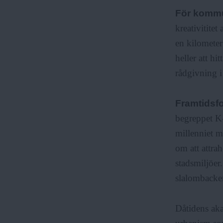
För kommu
F
kreativititet
en kilometer
r
heller att hi
rådgivning i
i
Framtidsf
begreppet K-
a
millenniet m
om att attra
stadsmiljöer
slalombacken
Dåtidens aka