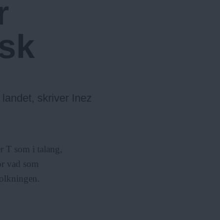
r
u
r
l
m
ä
e
sk
r
n
y
 landet, skriver Inez
r T som i talang,
för vad som
tolkningen.