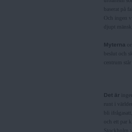
urbanism som 
baserat på fa
Och ingen vil
djupt mänskl
Myterna
om
beslut och s
centrum står
Det är
inge
runt i världe
bli ifrågasa
och ett par 
Stockholm va