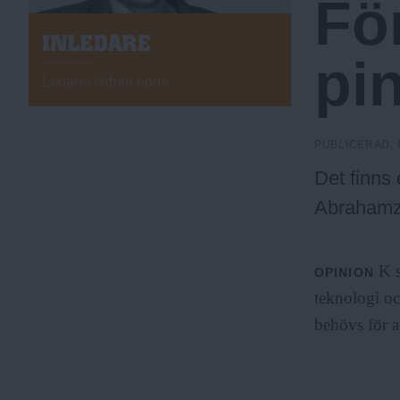
Fö
c
I
pi
N
k
L
Ledare: Urban norm
E
D
h
A
PUBLICERAD:
R
E
Det finns 
o
Abrahamz
l
K s
OPINION
teknologi oc
m
behövs för a
s