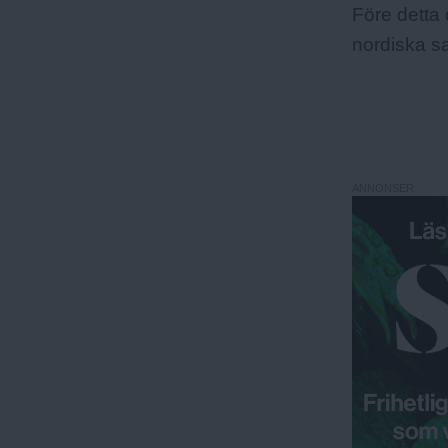
Före detta 
nordiska s
ANNONSER