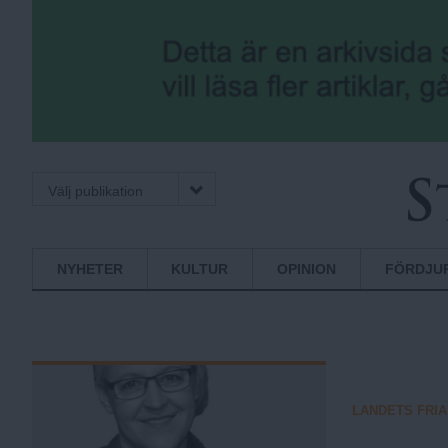
Välj publikation
S
Normbrytande
NYHETER
KULTUR
OPINION
FÖRDJU
nyheter
t
o
LANDETS FRIA