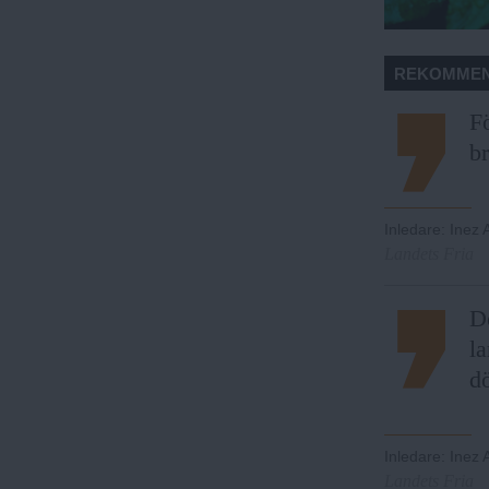
REKOMMEN
Fö
br
Inledare
:
Inez
Landets Fria
De
la
d
Inledare
:
Inez
Landets Fria