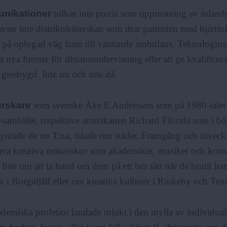
nikationer
tolkas inte precis som upprustning av inlan
 avser inte distriktsköterskan som drar patienten med hjärti
 på oplogad väg fram till väntande ambulans. Teknologins 
tta nya former för distansundervisning eller att ge kvalifice
 glesbygd. Inte nu och inte då.
orskare
som svenske Åke E Andersson som på 1980-talet
samhälle, respektive amerikanen Richard Florida som i bö
yntade de tre T:na, talade om städer. Framgång och utveck
hera kreativa människor som akademiker, musiker och konstn
. Inte om att ta hand om dem på ett bra sätt när de brutit ha
 i Borgafjäll eller om kreativa kulturer i Rinkeby och Tens
demiska profetior landade mjukt i den mylla av individua