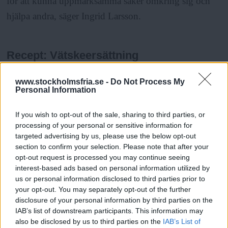
för att kunna uppmärksamma saker omkring sig och
hjälpa andra, säger Ingrid Larsson.
Recept: Vätskeersättning
Det går att blanda sin egen vätskeersättning. Det är
www.stockholmsfria.se -
Do Not Process My
Personal Information
mycket viktigt att doseringen blir rätt om du blandar
själv. Använd exakta teskedsmått, inte vanliga
If you wish to opt-out of the sale, sharing to third parties, or
teskedar. Det är viktigt att inte ta för mycket salt och att
processing of your personal or sensitive information for
targeted advertising by us, please use the below opt-out
använda vanligt salt, inte örtsalt. Du ska bara ana
section to confirm your selection. Please note that after your
saltsmaken, det ska smaka som tårar.
opt-out request is processed you may continue seeing
Receptet nedan gäller för alla åldrar, även vuxna. Men
interest-based ads based on personal information utilized by
us or personal information disclosed to third parties prior to
för barn under ett år är det säkrast att ge
your opt-out. You may separately opt-out of the further
vätskeersättning från apotek, för att doseringen inte ska
disclosure of your personal information by third parties on the
IAB’s list of downstream participants. This information may
bli fel.
also be disclosed by us to third parties on the
IAB’s List of