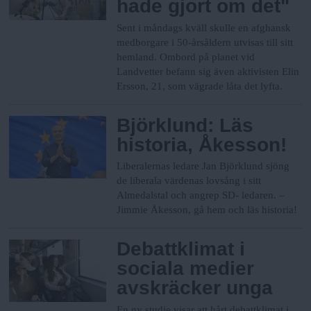
hade gjort om det"
Sent i måndags kväll skulle en afghansk
medborgare i 50-årsåldern utvisas till sitt
hemland. Ombord på planet vid
Landvetter befann sig även aktivisten Elin
Ersson, 21, som vägrade låta det lyfta.
Björklund: Läs
historia, Åkesson!
Liberalernas ledare Jan Björklund sjöng
de liberala värdenas lovsång i sitt
Almedalstal och angrep SD- ledaren.
–
Jimmie Åkesson, gå hem och läs historia!
Debattklimat i
sociala medier
avskräcker unga
En ny studie visar att hårt debattklimat i