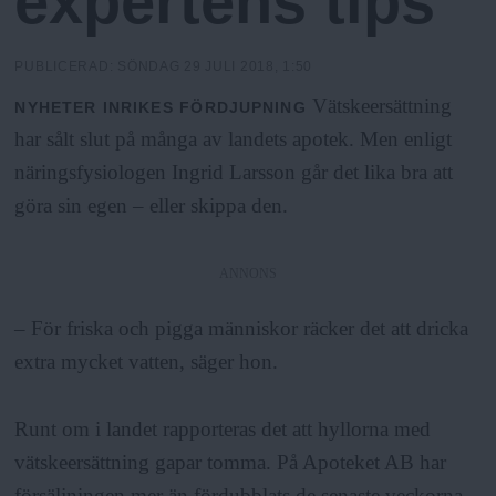
expertens tips
h
n
y
o
PUBLICERAD:
SÖNDAG 29 JULI 2018, 1:50
Vätskeersättning
NYHETER
INRIKES
FÖRDJUPNING
l
har sålt slut på många av landets apotek. Men enligt
näringsfysiologen Ingrid Larsson går det lika bra att
m
göra sin egen – eller skippa den.
s
ANNONS
F
– För friska och pigga människor räcker det att dricka
extra mycket vatten, säger hon.
r
Runt om i landet rapporteras det att hyllorna med
i
vätskeersättning gapar tomma. På Apoteket AB har
försäljningen mer än fördubblats de senaste veckorna