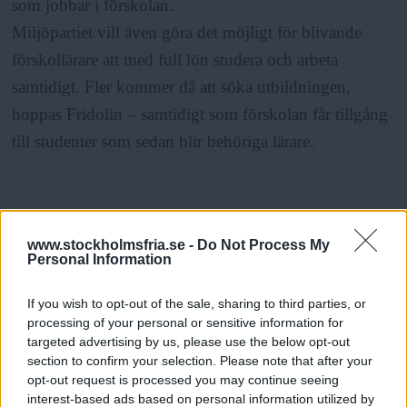
som jobbar i förskolan.
Miljöpartiet vill även göra det möjligt för blivande
förskollärare att med full lön studera och arbeta
samtidigt. Fler kommer då att söka utbildningen,
hoppas Fridolin – samtidigt som förskolan får tillgång
till studenter som sedan blir behöriga lärare.
www.stockholmsfria.se -
Do Not Process My
Fakta:
Personal Information
Fakta: Så mycket får de största
If you wish to opt-out of the sale, sharing to third parties, or
kommunerna
processing of your personal or sensitive information for
targeted advertising by us, please use the below opt-out
Från och med 2022 kommer landets tio största
section to confirm your selection. Please note that after your
opt-out request is processed you may continue seeing
kommuner att tilldelas följande belopp, om
interest-based ads based on personal information utilized by