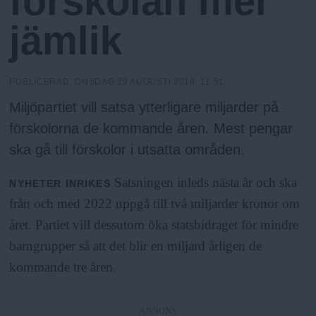
förskolan mer
h
n
y
jämlik
o
l
PUBLICERAD:
ONSDAG 29 AUGUSTI 2018, 11:51
Miljöpartiet vill satsa ytterligare miljarder på
m
förskolorna de kommande åren. Mest pengar
ska gå till förskolor i utsatta områden.
s
Satsningen inleds nästa år och ska
NYHETER
INRIKES
F
från och med 2022 uppgå till två miljarder kronor om
året. Partiet vill dessutom öka statsbidraget för mindre
r
barngrupper så att det blir en miljard årligen de
kommande tre åren.
i
ANNONS