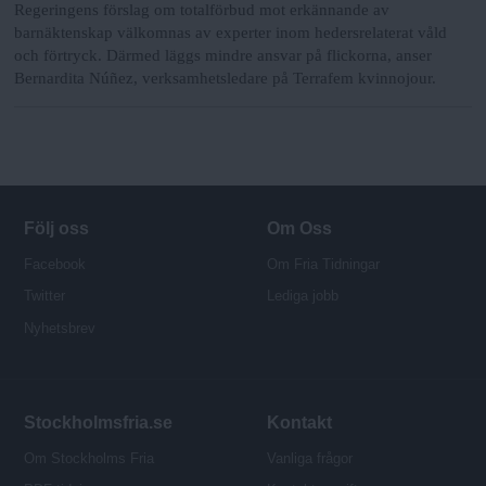
Regeringens förslag om totalförbud mot erkännande av
barnäktenskap välkomnas av experter inom hedersrelaterat våld
och förtryck. Därmed läggs mindre ansvar på flickorna, anser
Bernardita Núñez, verksamhetsledare på Terrafem kvinnojour.
Följ oss
Om Oss
Facebook
Om Fria Tidningar
Twitter
Lediga jobb
Nyhetsbrev
Stockholmsfria.se
Kontakt
Om Stockholms Fria
Vanliga frågor