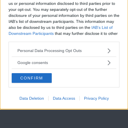
Miljöpartiets förslag om "jämlikhetsmiljarder" till
us or personal information disclosed to third parties prior to
your opt-out. You may separately opt-out of the further
förskolorna genomförs:
disclosure of your personal information by third parties on the
Stockholm: 100 miljoner kronor
IAB’s list of downstream participants. This information may
Göteborg: 83 miljoner kronor
also be disclosed by us to third parties on the
IAB’s List of
Downstream Participants
that may further disclose it to other
Malmö: 68 miljoner kronor
third parties.
Läs Frias efterträdare!
Uppsala: 28 miljoner kronor
Please note that this website/app uses one or more Google
Personal Data Processing Opt Outs
Linköping: 22 miljoner kronor
Syre
är Sveriges enda gröna dagstidning som
services and may gather and store information including but
finns både digitalt och i tryck.
not limited to your visit or usage behaviour. You may click to
Örebro: 24 miljoner kronor
Google consents
grant or deny consent to Google and its third-party tags to
Västerås: 24 miljoner kronor
use your data for below specified purposes in below Google
CONFIRM
Helsingborg: 23 miljoner kronor
consent section.
Norrköping: 28 miljoner kronor
Jönköping: 19 miljoner kronor
Data Deletion
Data Access
Privacy Policy
Källa: Miljöpartiet