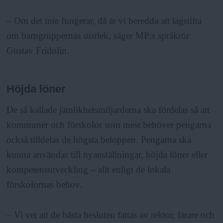
a
– Om det inte fungerar, då är vi beredda att lagstifta
om barngruppernas storlek, säger MP:s språkrör
Gustav Fridolin.
Höjda löner
De så kallade jämlikhetsmiljarderna ska fördelas så att
kommuner och förskolor som mest behöver pengarna
också tilldelas de högsta beloppen. Pengarna ska
kunna användas till nyanställningar, höjda löner eller
kompetensutveckling – allt enligt de lokala
förskolornas behov.
– Vi vet att de bästa besluten fattas av rektor, lärare och