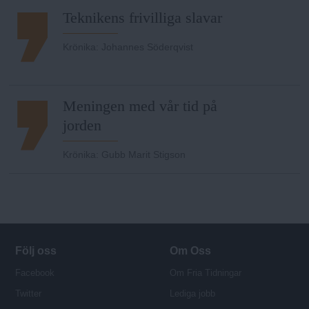
Teknikens frivilliga slavar
Krönika
:
Johannes Söderqvist
Meningen med vår tid på
jorden
Krönika
:
Gubb Marit Stigson
Följ oss
Om Oss
Facebook
Om Fria Tidningar
Twitter
Lediga jobb