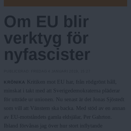
h
n
N
I
y
K
Om EU blir
o
A
verktyg för
l
nyfascister
m
s
PUBLICERAD:
FREDAG 4 JANUARI 2019, 15:27
F
Kritiken mot EU har, från rödgrönt håll,
KRÖNIKA
minskat i takt med att Sverigedemokraterna pläderar
r
för utträde ur unionen. Nu senast är det Jonas Sjöstedt
som vill att Vänstern ska backa. Med stöd av en annan
i
av EU-motståndets gamla eldsjälar, Per Gahrton.
Ibland förvånas jag över hur stort inflytande