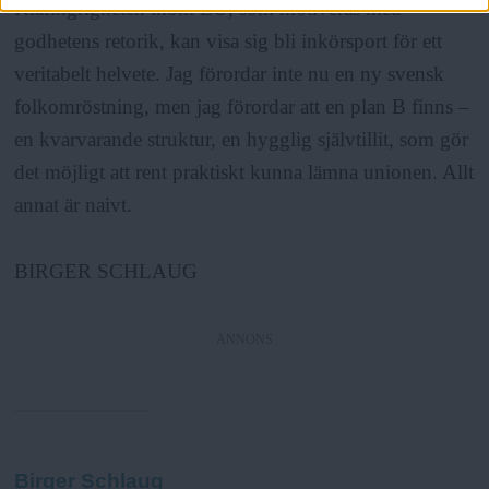
Klåfingrigheten inom EU, som motiveras med
godhetens retorik, kan visa sig bli inkörsport för ett
veritabelt helvete. Jag förordar inte nu en ny svensk
folkomröstning, men jag förordar att en plan B finns –
en kvarvarande struktur, en hygglig självtillit, som gör
det möjligt att rent praktiskt kunna lämna unionen. Allt
annat är naivt.
BIRGER SCHLAUG
ANNONS
Birger Schlaug