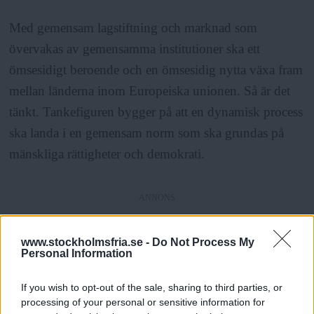
Med gemensam lagstiftning och marknad som
övervakas av gemensamma institutioner ska ett
ömsesidigt beroende och en ömsesidig nytta växa fram
mellan länderna inom Europeiska unionen. Så är det
tänkt. Tankefiguren bygger på att en dynamisk process
ska landa i en gemensam norm som ska grundas på
mänskliga rättigheter och demokrati.
ANNONS
Men tänk om den dynamiska processen tar en annan
www.stockholmsfria.se -
Do Not Process My
riktning? Hur skulle EU utvecklas om de auktoritära
Personal Information
och främlingsfientliga tar över den organisation som är
If you wish to opt-out of the sale, sharing to third parties, or
skapat i namnet av demokrati och mänskliga
processing of your personal or sensitive information for