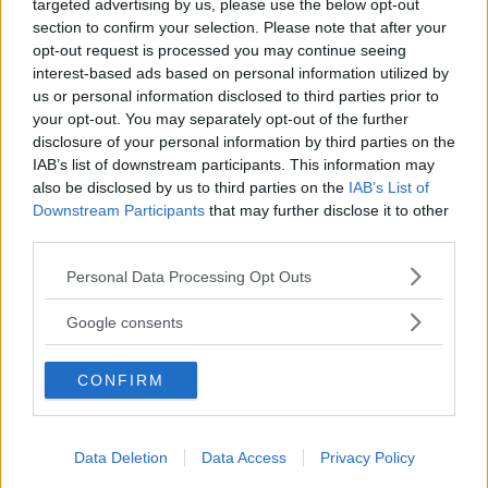
rättigheter? Om allt fler topposter, efter fullt legitima
targeted advertising by us, please use the below opt-out
section to confirm your selection. Please note that after your
demokratiska val, börjar ges till sådana som gillar
opt-out request is processed you may continue seeing
auktoritära system? Om vi får demonisering istället för
interest-based ads based on personal information utilized by
us or personal information disclosed to third parties prior to
demokratisering? Om vi får Orbanisering av
your opt-out. You may separately opt-out of the further
lagstiftningen och Lepenisering av retoriken? Om en
disclosure of your personal information by third parties on the
hel union av EU:s storlek blir verktyg för nyfascister?
IAB’s list of downstream participants. This information may
also be disclosed by us to third parties on the
IAB’s List of
Som om det inte vore illa nog redan som det är.
Downstream Participants
that may further disclose it to other
third parties.
Läs Frias efterträdare!
Om allt fler trådar är samlade i en hand, och med ett
Please note that this website/app uses one or more Google
Personal Data Processing Opt Outs
Syre
är Sveriges enda gröna dagstidning som
services and may gather and store information including but
grepp kan flyttas över i annan, så utsätter man sig för
finns både digitalt och i tryck.
not limited to your visit or usage behaviour. You may click to
Google consents
en risk. I demokratins och de fria valens namn har
grant or deny consent to Google and its third-party tags to
sådant hänt förr. Inte minst i Europa. Utifrån detta
use your data for below specified purposes in below Google
CONFIRM
consent section.
perspektiv anser jag att mycket av den förda EU-
politiken är naiv.
Data Deletion
Data Access
Privacy Policy