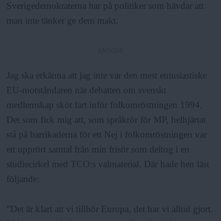
a
Sverigedemokraterna har på politiker som hävdar att
man inte tänker ge dem makt.
ANNONS
Jag ska erkänna att jag inte var den mest entusiastiske
EU-motståndaren när debatten om svenskt
medlemskap sköt fart inför folkomröstningen 1994.
Det som fick mig att, som språkrör för MP, helhjärtat
stå på barrikaderna för ett Nej i folkomröstningen var
ett upprört samtal från min frisör som deltog i en
studiecirkel med TCO:s valmaterial. Där hade hen läst
följande:
”Det är klart att vi tillhör Europa, det har vi alltid gjort.