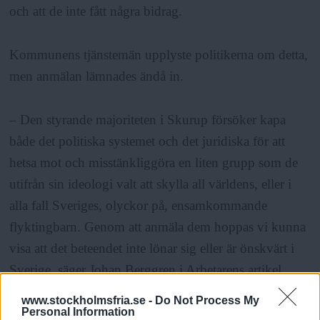
och att de inte fått några bidrag.
Kommunens tjänstemän upplyste politikerna om detta,
men anmälan lämnades ändå in.
– Den styrande majoriteten i Skurup försöker kapa
både det politiska systemet och det juridiska för att
hetsa mot och misstänkliggöra en liten grupp som de
utifrån sin ideologi valt att skylla all världens, eller i
alla fall Sveriges, olyckor på, ensamkommande
flyktingbarn. Genom att anmäla dem hoppas vi kunna
visa att det beteendet inte lönar sig eller är önskvärt i
Sverige, säger Johan Berggren i Arbetarens artikel.
www.stockholmsfria.se -
Do Not Process My
Personal Information