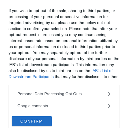
ANNONS
If you wish to opt-out of the sale, sharing to third parties, or
processing of your personal or sensitive information for
targeted advertising by us, please use the below opt-out
section to confirm your selection. Please note that after your
opt-out request is processed you may continue seeing
interest-based ads based on personal information utilized by
Fakta:
”Den som anmäler en person för ett brott som
us or personal information disclosed to third parties prior to
kan leda till åtal, trots kunskap om att personen
your opt-out. You may separately opt-out of the further
disclosure of your personal information by third parties on the
är oskyldig, kan dömas för falsk angivelse.” (Citat
IAB’s list of downstream participants. This information may
från Åklagarmyndighetens hemsida.)
also be disclosed by us to third parties on the
IAB’s List of
Downstream Participants
that may further disclose it to other
third parties.
Läs Frias efterträdare!
Please note that this website/app uses one or more Google
Personal Data Processing Opt Outs
Syre
är Sveriges enda gröna dagstidning som
services and may gather and store information including but
finns både digitalt och i tryck.
not limited to your visit or usage behaviour. You may click to
Jerker Jansson
Google consents
grant or deny consent to Google and its third-party tags to
use your data for below specified purposes in below Google
CONFIRM
consent section.