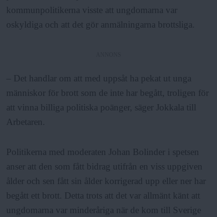
a
kommunpolitikerna visste att ungdomarna var
oskyldiga och att det gör anmälningarna brottsliga.
ANNONS
– Det handlar om att med uppsåt ha pekat ut unga
människor för brott som de inte har begått, troligen för
att vinna billiga politiska poänger, säger Jokkala till
Arbetaren.
Politikerna med moderaten Johan Bolinder i spetsen
anser att den som fått bidrag utifrån en viss uppgiven
ålder och sen fått sin ålder korrigerad upp eller ner har
begått ett brott. Detta trots att det var allmänt känt att
ungdomarna var minderåriga när de kom till Sverige