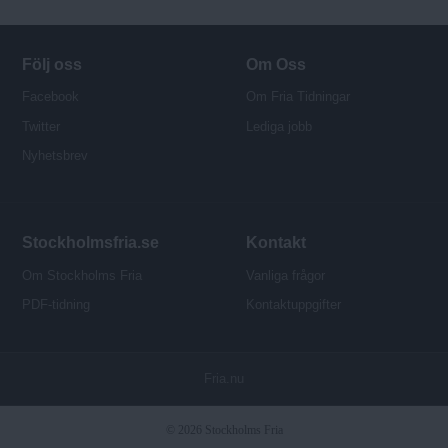
Följ oss
Om Oss
Facebook
Om Fria Tidningar
Twitter
Lediga jobb
Nyhetsbrev
Stockholmsfria.se
Kontakt
Om Stockholms Fria
Vanliga frågor
PDF-tidning
Kontaktuppgifter
P
Fria.nu
u
b
© 2026 Stockholms Fria