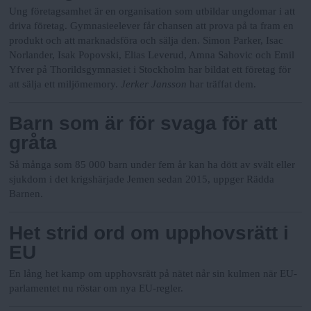
Ung företagsamhet är en organisation som utbildar ungdomar i att
driva företag. Gymnasieelever får chansen att prova på ta fram en
produkt och att marknadsföra och sälja den.
Simon Parker, Isac
Norlander, Isak Popovski, Elias Leverud, Amna Sahovic och Emil
Yfver på Thorildsgymnasiet i Stockholm har bildat ett företag för
att sälja ett miljömemory.
Jerker Jansson
har träffat dem.
Barn som är för svaga för att
gråta
Så många som 85 000 barn under fem år kan ha dött av svält eller
sjukdom i det krigshärjade Jemen sedan 2015, uppger Rädda
Barnen.
Het strid ord om upphovsrätt i
EU
En lång het kamp om upphovsrätt på nätet når sin kulmen när EU-
parlamentet nu röstar om nya EU-regler.