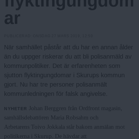
flyktingungdom
h
n
y
ar
o
l
PUBLICERAD:
ONSDAG 27 MARS 2019, 12:59
När samhället påstår att du har en annan ålder
m
än du uppger riskerar du att bli polisanmäld av
kommunpolitiker. Det är erfarenheten som
s
sjutton flyktingungdomar i Skurups kommun
gjort. Nu har tre personer polisanmält
F
kommunledningen för falsk angivelse.
r
Johan Berggren
från Ordfront magasin,
NYHETER
samhällsdebattören
Maria Robsahm
och
i
Arbetarens
Toivo Jokkala
står bakom anmälan mot
politikerna i Skurup. De hävdar att