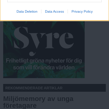
ANNONSER
Data Deletion
Data Access
Privacy Policy
REKOMMENDERADE ARTIKLAR
Miljömemory av unga
företagare