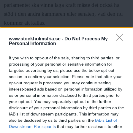
parlamentet ska vinna laga kraft måste det också ha
stöd i den andra kammaren eller senaten, vad den nu
kommer att kallas.
www.stockholmsfria.se -
Do Not Process My
ANNONS
Personal Information
Också senatens ledamöter bör väljas direkt av
If you wish to opt-out of the sale, sharing to third parties, or
medborgarna men från regionala valkretsar. Senatens
processing of your personal or sensitive information for
targeted advertising by us, please use the below opt-out
sammansättning behöver inte vara lika stor till
section to confirm your selection. Please note that after your
omfånget som parlamentet. Deras uppgift ska vara att
opt-out request is processed you may continue seeing
interest-based ads based on personal information utilized by
vaka över regionernas intressen inom EU och fungera
us or personal information disclosed to third parties prior to
som dämpare av farten i de föreslagna förslagen. I de
your opt-out. You may separately opt-out of the further
disclosure of your personal information by third parties on the
särskilda fall senaten känner att ett liggande förslag
IAB’s list of downstream participants. This information may
riskerar att gå ut över lägre nivåers befogenheter ska
also be disclosed by us to third parties on the
IAB’s List of
senaten med andra ord ingripa och sakta ned alternativt
Downstream Participants
that may further disclose it to other
third parties.