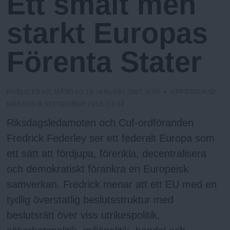
Ett smalt men
h
n
I
N
y
starkt Europas
G
o
Förenta Stater
l
m
PUBLICERAD:
MÅNDAG 15 JANUARI 2007, 0:00
• UPPDATERAD:
MÅNDAG 9 SEPTEMBER 2013, 13:14
s
Riksdagsledamoten och Cuf-ordföranden
Fredrick Federley ser ett federalt Europa som
F
ett sätt att fördjupa, förenkla, decentralisera
och demokratiskt förankra en Europeisk
r
samverkan. Fredrick menar att ett EU med en
tydlig överstatlig beslutsstruktur med
i
beslutsrätt över viss utrikespolitik,