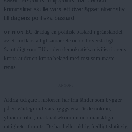
a
säkerhetspolitik, miljöpolitik, handel och
kriminalitet skulle vara ett överlägset alternativ
till dagens politiska bastard.
EU är idag en politisk bastard i gränslandet
OPINION
av ett mellanstatligt samarbete och ett överstatligt.
Samtidigt som EU är den demokratiska civilisationens
krona är det en krona belagd med rost som måste
renas.
ANNONS
Aldrig tidigare i historien har fria länder som bygger
på en värdegrund vars byggstenar är demokrati,
yttrandefrihet, marknadsekonomi och mänskliga
rättigheter funnits. De har heller aldrig fredligt slutit sig