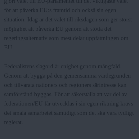
gjort valet till EU-parlamentet till det viktigaste valet
för att påverka EU:s framtid och också sin egen
situation. Idag är det valet till riksdagen som ger störst
möjlighet att påverka EU genom att stötta det
regeringsalternativ som mest delar uppfattningen om
EU.
Federalistens slagord är enighet genom mångfald.
Genom att bygga på den gemensamma värdegrunden
och tillvarata nationers och regioners särintresse kan
samförstånd byggas. För att säkerställa att var del av
federationen/EU får utvecklas i sin egen riktning krävs
det smala samarbetet samtidigt som det ska vara tydligt
reglerat.