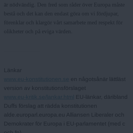
är nödvändig. Den fred som råder över Europa måste
bestå och det kan den endast göra om vi fördjupar,
förenklar och klargör vårt samarbete med respekt för
olikheter och på eviga värden.
Fakta:
Länkar
www.eu-konstitutionen.se
en någotsånär lättläst
version av konstitutionsförslaget
www.eu-kritik.se/lankar.html
EU-länkar, däribland
Duffs förslag att rädda konstitutionen
alde.europarl.europa.eu Alliansen Liberaler och
Demokrater för Europa i EU-parlamentet (med c
och fp)