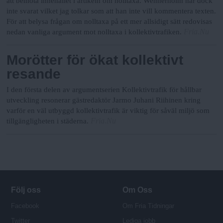
att bemöta innehållet i artikeln om nolltaxa. Wennerholm har dock
inte svarat vilket jag tolkar som att han inte vill kommentera texten.
För att belysa frågan om nolltaxa på ett mer allsidigt sätt redovisas
Fria.Nu
nedan vanliga argument mot nolltaxa i kollektivtrafiken.
Morötter för ökat kollektivt
resande
I den första delen av argumentserien Kollektivtrafik för hållbar
utveckling resonerar gästredaktör Jarmo Juhani Riihinen kring
varför en väl utbyggd kollektivtrafik är viktig för såväl miljö som
Fria.Nu
tillgängligheten i städerna.
Följ oss
Om Oss
Facebook
Om Fria Tidningar
Twitter
Lediga jobb