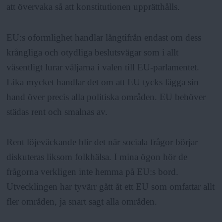
att övervaka så att konstitutionen upprätthålls.
EU:s oformlighet handlar långtifrån endast om dess
krångliga och otydliga beslutsvägar som i allt
väsentligt lurar väljarna i valen till EU-parlamentet.
Lika mycket handlar det om att EU tycks lägga sin
hand över precis alla politiska områden. EU behöver
städas rent och smalnas av.
Rent löjeväckande blir det när sociala frågor börjar
diskuteras liksom folkhälsa. I mina ögon hör de
frågorna verkligen inte hemma på EU:s bord.
Utvecklingen har tyvärr gått åt ett EU som omfattar allt
fler områden, ja snart sagt alla områden.