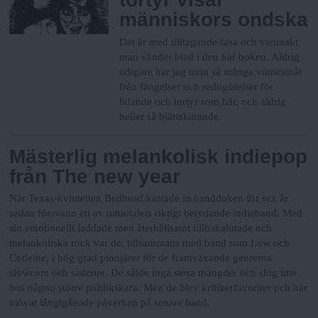
människors ondska
Det är med tilltagande fasa och vanmakt
man vänder blad i den här boken. Aldrig
tidigare har jag mött så många vittnesmål
från fängelser och redogörelser för
lidande och tortyr som här, och aldrig
heller så hjärtskärande.
Mästerlig melankolisk indiepop
från The new year
När Texas-kvintetten Bedhead kastade in handduken för sex år
sedan försvann ett av nittiotalets riktigt betydande indieband. Med
sin emotionellt laddade men återhållsamt tillbakalutade och
melankoliska rock var de, tillsammans med band som Low och
Codeine, i hög grad pionjärer för de framväxande genrerna
slowcore och sadcore. De sålde inga stora mängder och slog inte
hos någon större publikskara. Men de blev kritikerfavoriter och har
utövat långtgående påverkan på senare band.