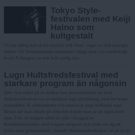
Tokyo Style-
festivalen med Keiji
Haino som
kultgestalt
'Vi har aldrig haft så här mycket folk förut', säger en stolt arrangör.
Säkert 150 förväntansfulla entusiaster trängs inne i ett svettfuktigt
kvavt Fylkingen, en inte helt vanlig syn.
Lugn Hultsfredsfestival med
starkare program än någonsin
Efter fyra nätter på en leråker kan det konstateras att årets
Hultsfredsfestival var en tämligen lugn tillställning, med lite högre
medelålder, få våldsamheter och endast en dags ihållande regn.
Redan när man tittade på affischen kunde man se att något hade
hänt. Från att tidigare alltid ha stått i skuggan av
Roskildefestivalen, med svagare program och rykte om sig att
locka mest gymnasiekids, klarade Hultsfredsfestivalen i år att rycka