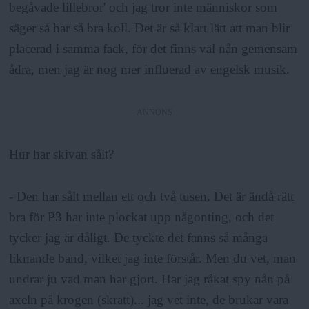
begåvade lillebror' och jag tror inte människor som
säger så har så bra koll. Det är så klart lätt att man blir
placerad i samma fack, för det finns väl nån gemensam
ådra, men jag är nog mer influerad av engelsk musik.
ANNONS
Hur har skivan sålt?
- Den har sålt mellan ett och två tusen. Det är ändå rätt
bra för P3 har inte plockat upp någonting, och det
tycker jag är dåligt. De tyckte det fanns så många
liknande band, vilket jag inte förstår. Men du vet, man
undrar ju vad man har gjort. Har jag råkat spy nån på
axeln på krogen (skratt)... jag vet inte, de brukar vara