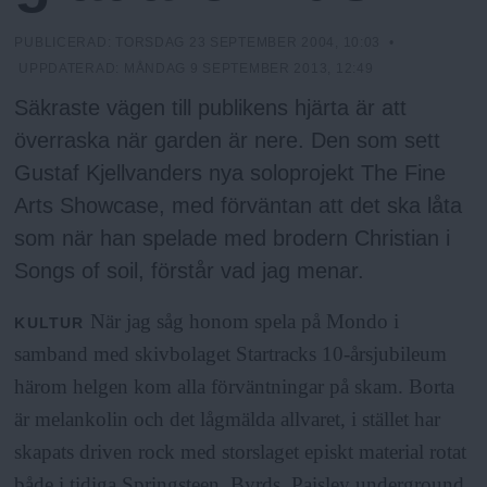
h
n
y
PUBLICERAD:
TORSDAG 23 SEPTEMBER 2004, 10:03
•
o
UPPDATERAD:
MÅNDAG 9 SEPTEMBER 2013, 12:49
Säkraste vägen till publikens hjärta är att
l
överraska när garden är nere. Den som sett
Gustaf Kjellvanders nya soloprojekt The Fine
m
Arts Showcase, med förväntan att det ska låta
som när han spelade med brodern Christian i
s
Songs of soil, förstår vad jag menar.
F
När jag såg honom spela på Mondo i
KULTUR
samband med skivbolaget Startracks 10-årsjubileum
r
härom helgen kom alla förväntningar på skam. Borta
är melankolin och det lågmälda allvaret, i stället har
i
skapats driven rock med storslaget episkt material rotat
både i tidiga Springsteen, Byrds, Paisley underground