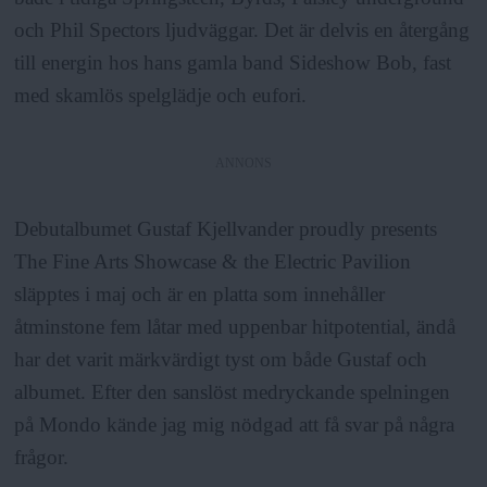
a
och Phil Spectors ljudväggar. Det är delvis en återgång
till energin hos hans gamla band Sideshow Bob, fast
med skamlös spelglädje och eufori.
ANNONS
Debutalbumet Gustaf Kjellvander proudly presents
The Fine Arts Showcase & the Electric Pavilion
släpptes i maj och är en platta som innehåller
åtminstone fem låtar med uppenbar hitpotential, ändå
har det varit märkvärdigt tyst om både Gustaf och
albumet. Efter den sanslöst medryckande spelningen
på Mondo kände jag mig nödgad att få svar på några
frågor.