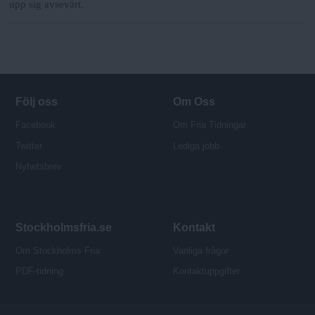
upp sig avsevärt.
Följ oss
Om Oss
Facebook
Om Fria Tidningar
Twitter
Lediga jobb
Nyhetsbrev
Stockholmsfria.se
Kontakt
Om Stockholms Fria
Vanliga frågor
PDF-tidning
Kontaktuppgifter
P