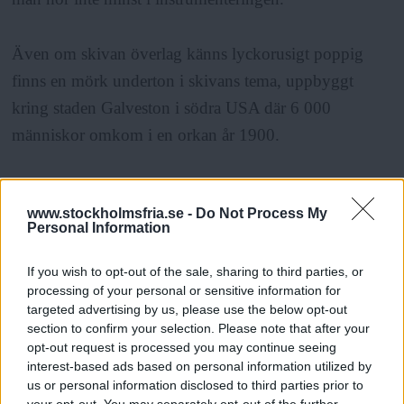
Även om skivan överlag känns lyckorusigt poppig
finns en mörk underton i skivans tema, uppbyggt
kring staden Galveston i södra USA där 6 000
människor omkom i en orkan år 1900.
- Ja, det är mer ett stämnings-, ett känslo-tema. Det
www.stockholmsfria.se -
Do Not Process My
handlar väldigt mycket om min far, mig själv och
Personal Information
rädslan att livet bara ska gå en förbi. Det är väl de
tankarna som har dominerat mycket de senaste åren
If you wish to opt-out of the sale, sharing to third parties, or
processing of your personal or sensitive information for
känns det som. Man inser ju att livet är fruktansvärt
targeted advertising by us, please use the below opt-out
kort hur man än vänder och vrider på det. Sen har jag
section to confirm your selection. Please note that after your
opt-out request is processed you may continue seeing
använt staden Galveston som en slags metafor för det.
interest-based ads based on personal information utilized by
us or personal information disclosed to third parties prior to