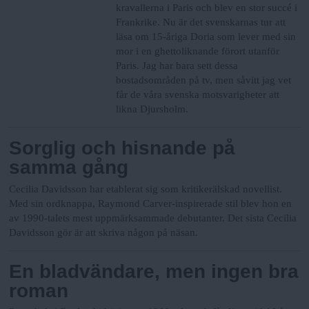
kravallerna i Paris och blev en stor succé i
Frankrike. Nu är det svenskarnas tur att
läsa om 15-åriga Doria som lever med sin
mor i en ghettoliknande förort utanför
Paris. Jag har bara sett dessa
bostadsområden på tv, men såvitt jag vet
får de våra svenska motsvarigheter att
likna Djursholm.
Sorglig och hisnande på
samma gång
Cecilia Davidsson har etablerat sig som kritikerälskad novellist.
Med sin ordknappa, Raymond Carver-inspirerade stil blev hon en
av 1990-talets mest uppmärksammade debutanter. Det sista Cecilia
Davidsson gör är att skriva någon på näsan.
En bladvändare, men ingen bra
roman