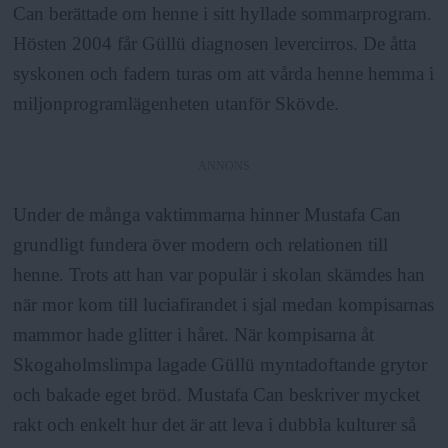
a
Can berättade om henne i sitt hyllade sommarprogram.
Hösten 2004 får Güllü diagnosen levercirros. De åtta
syskonen och fadern turas om att vårda henne hemma i
miljonprogramlägenheten utanför Skövde.
ANNONS
Under de många vaktimmarna hinner Mustafa Can
grundligt fundera över modern och relationen till
henne. Trots att han var populär i skolan skämdes han
när mor kom till luciafirandet i sjal medan kompisarnas
mammor hade glitter i håret. När kompisarna åt
Skogaholmslimpa lagade Güllü myntadoftande grytor
och bakade eget bröd. Mustafa Can beskriver mycket
rakt och enkelt hur det är att leva i dubbla kulturer så