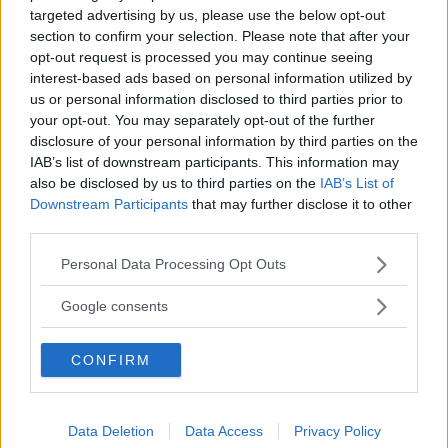
trots att de förlorade sju barn eftersom de inte hade
targeted advertising by us, please use the below opt-out
tillgång till läkare.
section to confirm your selection. Please note that after your
opt-out request is processed you may continue seeing
interest-based ads based on personal information utilized by
Det är svårt att avsluta en bok, och sista kapitlet där
us or personal information disclosed to third parties prior to
your opt-out. You may separately opt-out of the further
modern får tala från andra sidan graven tillför inte så
disclosure of your personal information by third parties on the
mycket. Men Mustafa Can är ändå värd all den
IAB’s list of downstream participants. This information may
also be disclosed by us to third parties on the
IAB’s List of
medieuppmärksamhet han får - alla svenskar bör läsa
Downstream Participants
that may further disclose it to other
Tätt intill dagarna och få lite perspektiv på sina liv.
third parties.
Läs Frias efterträdare!
Please note that this website/app uses one or more Google
Personal Data Processing Opt Outs
Syre
är Sveriges enda gröna dagstidning som
ANNONS
services and may gather and store information including but
finns både digitalt och i tryck.
not limited to your visit or usage behaviour. You may click to
Google consents
grant or deny consent to Google and its third-party tags to
use your data for below specified purposes in below Google
CONFIRM
consent section.
Fakta:
Litteratur
Data Deletion
Data Access
Privacy Policy
Tätt intill dagarna