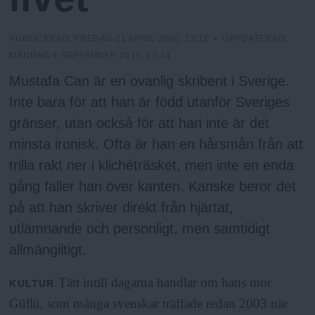
h
n
y
o
PUBLICERAD:
FREDAG 21 APRIL 2006, 13:11
• UPPDATERAD:
MÅNDAG 9 SEPTEMBER 2013, 13:14
l
Mustafa Can är en ovanlig skribent i Sverige.
Inte bara för att han är född utanför Sveriges
m
gränser, utan också för att han inte är det
minsta ironisk. Ofta är han en hårsmån från att
s
trilla rakt ner i klichéträsket, men inte en enda
gång faller han över kanten. Kanske beror det
F
på att han skriver direkt från hjärtat,
utlämnande och personligt, men samtidigt
r
allmängiltigt.
i
Tätt intill dagarna handlar om hans mor
KULTUR
Güllü, som många svenskar träffade redan 2003 när