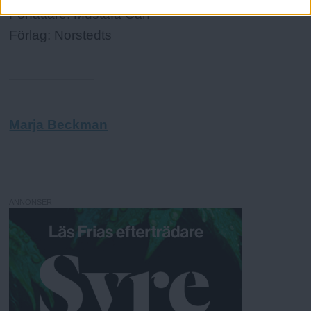
Författare: Mustafa Can
Förlag: Norstedts
Marja Beckman
ANNONSER