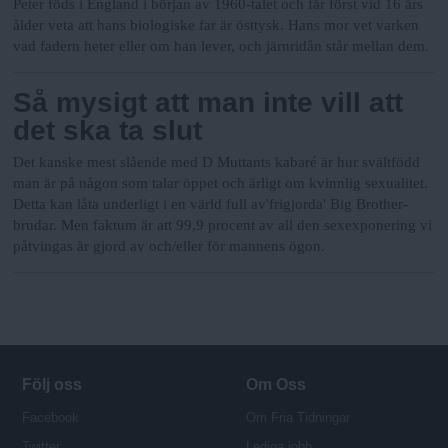
Peter föds i England i början av 1960-talet och får först vid 16 års
ålder veta att hans biologiske far är östtysk. Hans mor vet varken
vad fadern heter eller om han lever, och järnridån står mellan dem.
Så mysigt att man inte vill att
det ska ta slut
Det kanske mest slående med D Muttants kabaré är hur svältfödd
man är på någon som talar öppet och ärligt om kvinnlig sexualitet.
Detta kan låta underligt i en värld full av'frigjorda' Big Brother-
brudar. Men faktum är att 99,9 procent av all den sexexponering vi
påtvingas är gjord av och/eller för mannens ögon.
Följ oss
Om Oss
Facebook
Om Fria Tidningar
Twitter
Lediga jobb