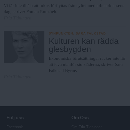
Vi får inte tillåta att fokus förflyttas från syftet med arbetarklassens
dag, skriver Foujan Rouzbeh.
Fria Tidningen
SYNPUNKTEN
:
SARA FALKSTAD
Kulturen kan rädda
glesbygden
Ekonomiska förutsättningar räcker inte för
att leva utanför storstäderna, skriver Sara
Falkstad Byrne.
Fria Tidningen
Följ oss
Om Oss
Facebook
Om Fria Tidningar