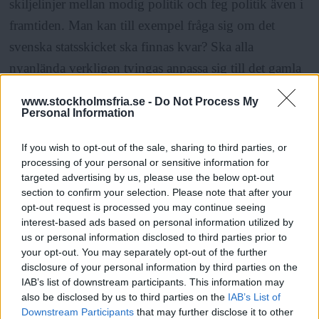
skiljelinjer mellan modig politik och feg politik även i
framtiden. Man kan till exempel fråga sig om det
svenska statsskicket ska finnas kvar? Ska alla
nyanlända verkligen tvingas anpassa sig till det gamla
svenska sättet att organisera sig? Eventuellt styckar vi
www.stockholmsfria.se -
Do Not Process My
upp vår generöst tilltagna landplätt och låter olika
Personal Information
grupper skapa samhällen på sina egna villkor i
If you wish to opt-out of the sale, sharing to third parties, or
småstater.
processing of your personal or sensitive information for
targeted advertising by us, please use the below opt-out
section to confirm your selection. Please note that after your
Men det verkar alldeles för defensivt. Bättre är väl om
opt-out request is processed you may continue seeing
vi förutsättningslöst kan skapa något nytt tillsammans.
interest-based ads based on personal information utilized by
us or personal information disclosed to third parties prior to
Något som antagligen är väldigt olikt dagens
your opt-out. You may separately opt-out of the further
nationalstater.
disclosure of your personal information by third parties on the
IAB’s list of downstream participants. This information may
also be disclosed by us to third parties on the
IAB’s List of
Om vi börjar planera redan nu borde det gå bra.
Downstream Participants
that may further disclose it to other