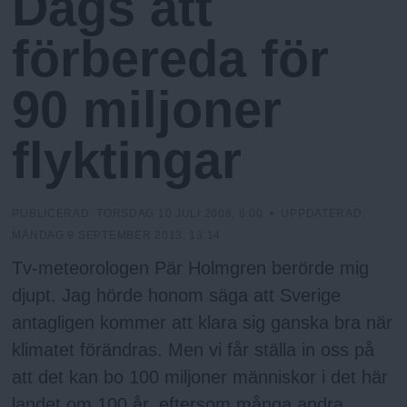
Dags att
h
n
E
N
y
förbereda för
o
90 miljoner
l
flyktingar
m
s
PUBLICERAD:
TORSDAG 10 JULI 2008, 8:00
• UPPDATERAD:
MÅNDAG 9 SEPTEMBER 2013, 13:14
F
Tv-meteorologen Pär Holmgren berörde mig
djupt. Jag hörde honom säga att Sverige
r
antagligen kommer att klara sig ganska bra när
klimatet förändras. Men vi får ställa in oss på
i
att det kan bo 100 miljoner människor i det här
landet om 100 år, eftersom många andra