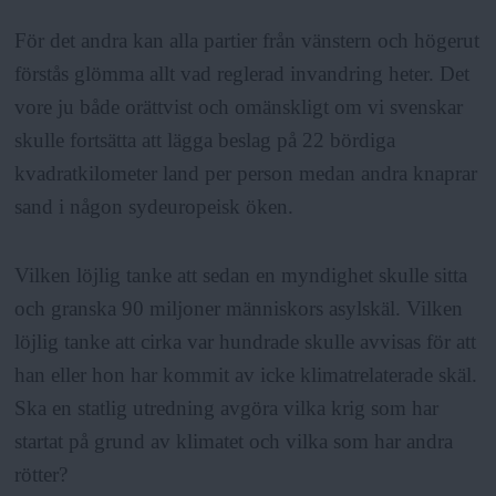
För det andra kan alla partier från vänstern och högerut
förstås glömma allt vad reglerad invandring heter. Det
vore ju både orättvist och omänskligt om vi svenskar
skulle fortsätta att lägga beslag på 22 bördiga
kvadratkilometer land per person medan andra knaprar
sand i någon sydeuropeisk öken.
Vilken löjlig tanke att sedan en myndighet skulle sitta
och granska 90 miljoner människors asylskäl. Vilken
löjlig tanke att cirka var hundrade skulle avvisas för att
han eller hon har kommit av icke klimatrelaterade skäl.
Ska en statlig utredning avgöra vilka krig som har
startat på grund av klimatet och vilka som har andra
rötter?