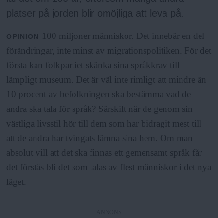
a
platser på jorden blir omöjliga att leva på.
100 miljoner människor. Det innebär en del
OPINION
förändringar, inte minst av migrationspolitiken. För det
första kan folkpartiet skänka sina språkkrav till
lämpligt museum. Det är väl inte rimligt att mindre än
10 procent av befolkningen ska bestämma vad de
andra ska tala för språk? Särskilt när de genom sin
västliga livsstil hör till dem som har bidragit mest till
att de andra har tvingats lämna sina hem. Om man
absolut vill att det ska finnas ett gemensamt språk får
det förstås bli det som talas av flest människor i det nya
läget.
ANNONS