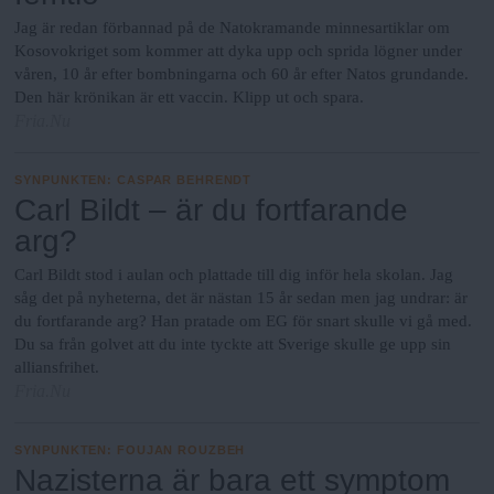
Jag är redan förbannad på de Natokramande minnesartiklar om
Kosovokriget som kommer att dyka upp och sprida lögner under
våren, 10 år efter bombningarna och 60 år efter Natos grundande.
Den här krönikan är ett vaccin. Klipp ut och spara.
Fria.Nu
SYNPUNKTEN
:
CASPAR BEHRENDT
Carl Bildt – är du fortfarande
arg?
Carl Bildt stod i aulan och plattade till dig inför hela skolan. Jag
såg det på nyheterna, det är nästan 15 år sedan men jag undrar: är
du fortfarande arg? Han pratade om EG för snart skulle vi gå med.
Du sa från golvet att du inte tyckte att Sverige skulle ge upp sin
alliansfrihet.
Fria.Nu
SYNPUNKTEN
:
FOUJAN ROUZBEH
Nazisterna är bara ett symptom