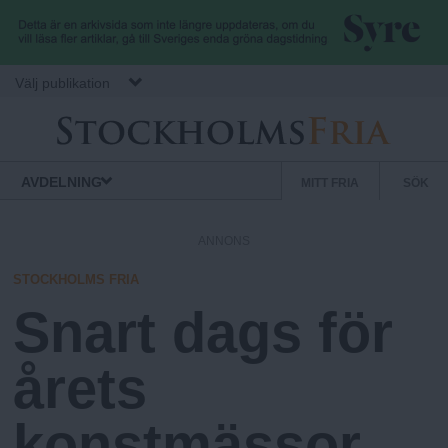
Hoppa till huvudinnehåll
Välj publikation
S
S
Normbrytande
AVDELNING
MITT FRIA
SÖK
nyheter
e
t
k
ANNONS
u
o
n
STOCKHOLMS FRIA
d
Snart dags för
c
ä
r
årets
k
m
e
konstmässor