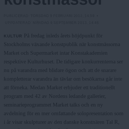
h
n
y
o
PUBLICERAD:
TORSDAG 9 FEBRUARI 2012, 14:59
•
UPPDATERAD:
MÅNDAG 9 SEPTEMBER 2013, 14:46
l
På fredag inleds årets höjdpunkt för
KULTUR
Stockholms växande konstpublik när konstmässorna
m
Market och Supermarket intar Konstakademien
respektive Kulturhuset. De tidigare konkurrenterna ser
s
nu på varandra med blidare ögon och att de snarare
kompletterar varandra än tävlar om besökarna går inte
F
att förneka. Medan Market erbjuder ett traditionellt
program med 42 av Nordens ledande gallerier,
r
seminarieprogrammet Market talks och en ny
i
avdelning för en mer omfattande solopresentation som
i år visar skulpturer av den danske konstnären Tal R,