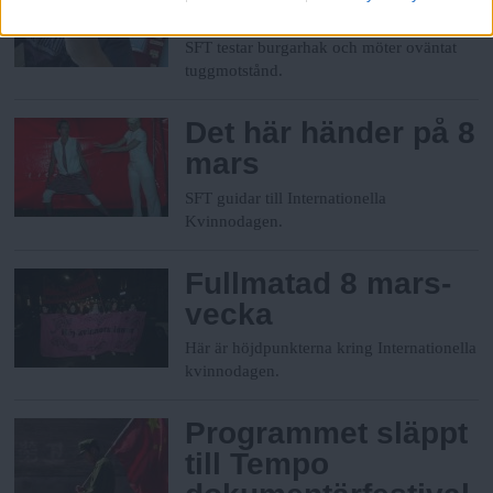
vegoburgare
SFT testar burgarhak och möter oväntat
tuggmotstånd.
Det här händer på 8
mars
SFT guidar till Internationella
Kvinnodagen.
Fullmatad 8 mars-
vecka
Här är höjdpunkterna kring Internationella
kvinnodagen.
Programmet släppt
till Tempo