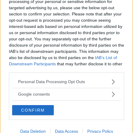
processing of your personal or sensitive information for
targeted advertising by us, please use the below opt-out
section to confirm your selection. Please note that after your
ANNONSER
opt-out request is processed you may continue seeing
interest-based ads based on personal information utilized by
us or personal information disclosed to third parties prior to
your opt-out. You may separately opt-out of the further
disclosure of your personal information by third parties on the
IAB’s list of downstream participants. This information may
also be disclosed by us to third parties on the
IAB’s List of
Downstream Participants
that may further disclose it to other
third parties.
Läs Frias efterträdare!
Please note that this website/app uses one or more Google
Personal Data Processing Opt Outs
Syre
är Sveriges enda gröna dagstidning som
services and may gather and store information including but
finns både digitalt och i tryck.
not limited to your visit or usage behaviour. You may click to
Google consents
grant or deny consent to Google and its third-party tags to
use your data for below specified purposes in below Google
CONFIRM
consent section.
REKOMMENDERADE ARTIKLAR
Här är stans bästa
Data Deletion
Data Access
Privacy Policy