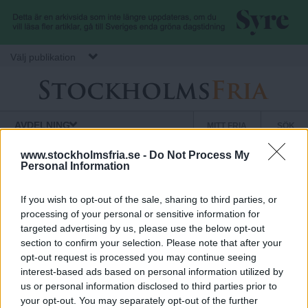
Hoppa till huvudinnehåll
Välj publikation
S
S
Normbrytande
AVDELNING
MITT FRIA
SÖK
nyheter
e
t
k
www.stockholmsfria.se -
Do Not Process My
Personal Information
ANNONS
u
Vanliga argument mot nolltaxa
o
n
If you wish to opt-out of the sale, sharing to third parties, or
d
processing of your personal or sensitive information for
Undertecknad har vid flera tillfällen försökt att via e-post och
targeted advertising by us, please use the below opt-out
c
ä
telefon nå Christer Wennerholm, styrelseordförande i AB
section to confirm your selection. Please note that after your
Storstockholms Lokaltrafik. Syftet var att denne skulle få en chans
r
opt-out request is processed you may continue seeing
att bemöta innehållet i artikeln om nolltaxa. Wennerholm har dock
k
m
interest-based ads based on personal information utilized by
inte svarat vilket jag tolkar som att han inte vill kommentera texten.
us or personal information disclosed to third parties prior to
e
För att belysa frågan om nolltaxa på ett mer allsidigt sätt redovisas
your opt-out. You may separately opt-out of the further
Fria.Nu
nedan vanliga argument mot nolltaxa i kollektivtrafiken.