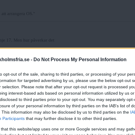
 att arrangera OS."
inje 17. Men hur påverkar det
holmsfria.se -
Do Not Process My Personal Information
gs. Nu väntas tusentals
to opt-out of the sale, sharing to third parties, or processing of your per
formation for targeted advertising by us, please use the below opt-out s
r selection. Please note that after your opt-out request is processed y
eing interest-based ads based on personal information utilized by us or
n
disclosed to third parties prior to your opt-out. You may separately opt-
ra linje 17 samlat sig för att
losure of your personal information by third parties on the IAB’s list of
. This information may also be disclosed by us to third parties on the
IA
Participants
that may further disclose it to other third parties.
r”
 that this website/app uses one or more Google services and may gath