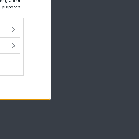
to grant or
ed purposes