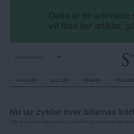
Välj publikation
S
Normbrytande
NYHETER
KULTUR
OPINION
FÖRDJU
nyheter
t
Nu tar cyklar över bilarnas körf
o
Efter år av löften om en bättre cykelpolitik är staden redo att omvan