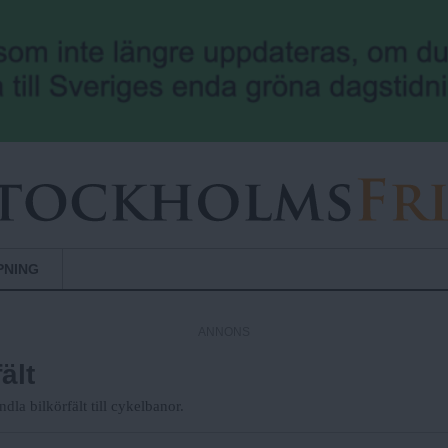
Hoppa till huvudinnehåll
PNING
ANNONS
ält
dla bilkörfält till cykelbanor.