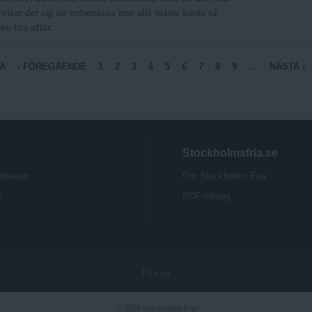
sar det sig att enhetstaxa inte alls måste kosta så
en bra affär.
A
‹ FÖREGÅENDE
1
2
3
4
5
6
7
8
9
…
NÄSTA ›
Stockholmsfria.se
dningar
Om Stockholms Fria
b
PDF-tidning
Fria.nu
© 2026 Stockholms Fria