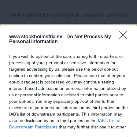
– Jag har jobbat här i drygt ett år och under den tiden
är det här nytt, säger Anna Ceder som är rektor på
skolan.
www.stockholmsfria.se -
Do Not Process My
Personal Information
ANNONS
If you wish to opt-out of the sale, sharing to third parties, or
processing of your personal or sensitive information for
Hon ser klottret som en slags attack mot skolans
targeted advertising by us, please use the below opt-out
section to confirm your selection. Please note that after your
personal och elever, även om det inte bara riktats mot
opt-out request is processed you may continue seeing
skolan.
interest-based ads based on personal information utilized by
us or personal information disclosed to third parties prior to
your opt-out. You may separately opt-out of the further
– Vi sanerar så fort som möjligt och vi gör en anmälan
disclosure of your personal information by third parties on the
och håller kontakt med polisen. Sedan sker det ju
IAB’s list of downstream participants. This information may
also be disclosed by us to third parties on the
IAB’s List of
nattetid när elever och personal inte är här, så vi
Downstream Participants
that may further disclose it to other
upplever inte att tryggheten på skolan är hotad, säger
third parties.
Läs Frias efterträdare!