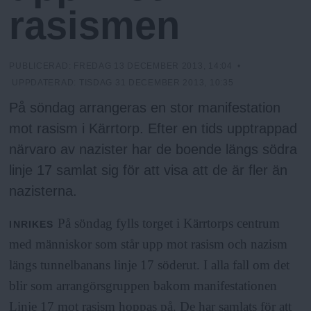
h
n
rasismen
y
o
PUBLICERAD:
FREDAG 13 DECEMBER 2013, 14:04
•
l
UPPDATERAD:
TISDAG 31 DECEMBER 2013, 10:35
På söndag arrangeras en stor manifestation
m
mot rasism i Kärrtorp. Efter en tids upptrappad
närvaro av nazister har de boende längs södra
s
linje 17 samlat sig för att visa att de är fler än
nazisterna.
F
På söndag fylls torget i Kärrtorps centrum
INRIKES
r
med människor som står upp mot rasism och nazism
längs tunnelbanans linje 17 söderut. I alla fall om det
i
blir som arrangörsgruppen bakom manifestationen
Linje 17 mot rasism hoppas på. De har samlats för att