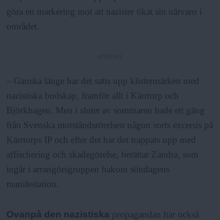
a
göra en markering mot att nazister ökat sin närvaro i
området.
ANNONS
– Ganska länge har det satts upp klistermärken med
nazistiska budskap, framför allt i Kärrtorp och
Björkhagen. Men i slutet av sommaren hade ett gäng
från Svenska motståndsrörelsen någon sorts excersis på
Kärrtorps IP och efter det har det trappats upp med
affischering och skadegörelse, berättar Zandra, som
ingår i arrangörsgruppen bakom söndagens
manifestation.
Ovanpå den nazistiska
propagandan har också