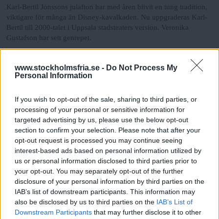
Karl-Bertil Jonssons julafton har med åren blivit en tung tradition,
viktigare för många än Disney-kavalkaden. Nu uppgraderas Karl-
Bertil till 2000-talet i Uppsala stadsteaters version. Veronika
Gustafson har sett genrepet.
Alienationens pris
www.stockholmsfria.se -
Do Not Process My
Personal Information
Alienation eller förfrämligande betecknar som begrepp verkliga
eländen – att vi blir främmande inför det som vi åstadkommer i
If you wish to opt-out of the sale, sharing to third parties, or
våra arbeten, för varandra, för jorden med mera. Men begreppet
processing of your personal or sensitive information for
har sina problem, menar Göran Dahl.
targeted advertising by us, please use the below opt-out
section to confirm your selection. Please note that after your
Vissa föds med en klump
opt-out request is processed you may continue seeing
smutsigt kol
interest-based ads based on personal information utilized by
us or personal information disclosed to third parties prior to
"Eljest. Det är ett ord jag alltid älskat. Kanske eftersom
RECENSION
your opt-out. You may separately opt-out of the further
jag själv är lite eljest. Inte mycket, men tillräckligt för att förstå
disclosure of your personal information by third parties on the
Ingvar, huvudpersonen i Maria Hambergs alldeles underbara
IAB’s list of downstream participants. This information may
roman om en äldre man som bor kvar i sitt gamla föräldrahem, en
also be disclosed by us to third parties on the
IAB’s List of
lägenhet i en Stockholmsförort.
" Jerker Jansson
Downstream Participants
that may further disclose it to other