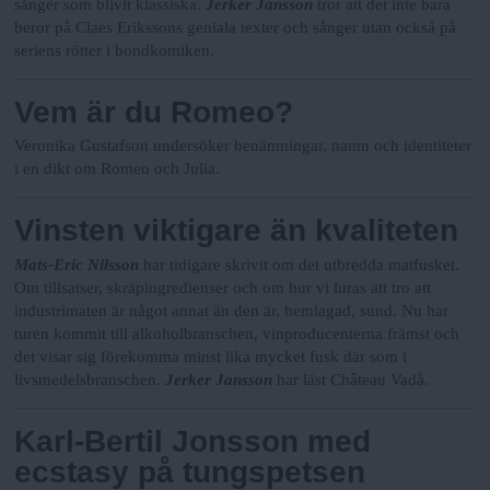
n
sånger som blivit klassiska.
Jerker Jansson
tror att det inte bara
beror på Claes Erikssons geniala texter och sånger utan också på
y
seriens rötter i bondkomiken.
Vem är du Romeo?
Veronika Gustafson undersöker benämningar, namn och identiteter
i en dikt om Romeo och Julia.
Vinsten viktigare än kvaliteten
Mats-Eric Nilsson
har tidigare skrivit om det utbredda matfusket.
Om tillsatser, skräpingredienser och om hur vi luras att tro att
industrimaten är något annat än den är, hemlagad, sund. Nu har
turen kommit till alkoholbranschen, vinproducenterna främst och
det visar sig förekomma minst lika mycket fusk där som i
livsmedelsbranschen.
Jerker Jansson
har läst Château Vadå.
Karl-Bertil Jonsson med
ecstasy på tungspetsen