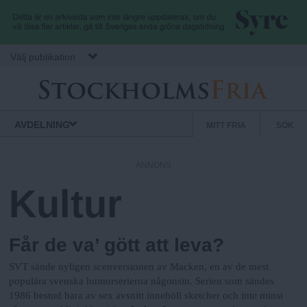
Hoppa till huvudinnehåll
Välj publikation
S
Stockholms
Normbrytande
AVDELNING
MITT FRIA
SÖK
Fria
nyheter
e
k
ANNONS
u
Kultur
n
d
ä
Får de va’ gött att leva?
r
SVT sände nyligen scenversionen av Macken, en av de mest
m
populära svenska humorserierna någonsin. Serien som sändes
e
1986 bestod bara av sex avsnitt innehöll sketcher och inte minst