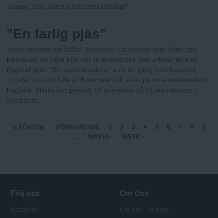
orange? Eller kanske kritstrecksrandigt?
”En farlig pjäs”
Jerker Jansson har träffat Alexander Charlamov som sätter upp
Isbrytaren, en egen pjäs om en teatergrupp som arbetar med en
fingerad pjäs: ”En modern patriot” som en gång varit bannlyst,
ungefär som när Life of Brian inte fick visas på vissa tevekanaler i
England. Pjäsen har premiär 10 november på Olympiateatern i
Stockholm.
S
« FÖRSTA
‹ FÖREGÅENDE
1
2
3
4
5
6
7
8
9
…
NÄSTA ›
SISTA »
i
d
o
r
Följ oss
Om Oss
Facebook
Om Fria Tidningar