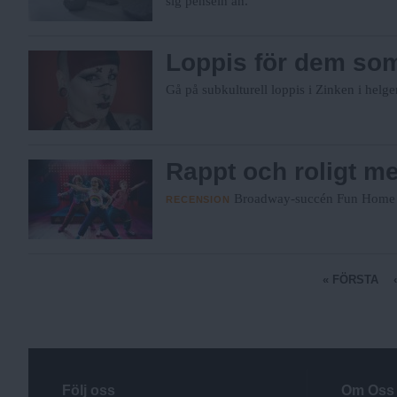
sig penseln än.
Loppis för dem som
Gå på subkulturell loppis i Zinken i helge
Rappt och roligt men
Broadway-succén Fun Home nu
RECENSION
S
« FÖRSTA
i
d
o
r
Följ oss
Om Oss