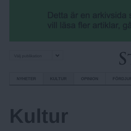
Välj publikation
Stockholms
Normbrytande
NYHETER
KULTUR
OPINION
FÖRDJU
Fria
nyheter
Kultur