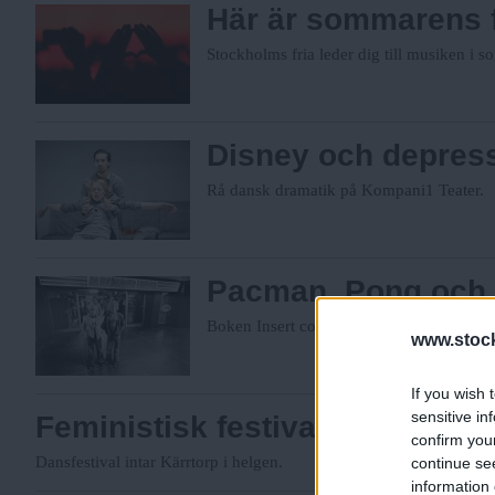
Här är sommarens f
Stockholms fria leder dig till musiken i 
Disney och depress
Rå dansk dramatik på Kompani1 Teater.
Pacman, Pong och
­Boken Insert coin skildrar arkadspelens 
www.stock
If you wish 
sensitive in
Feministisk festival vill ta dans
confirm you
Dansfestival intar Kärrtorp i helgen.
continue se
information 