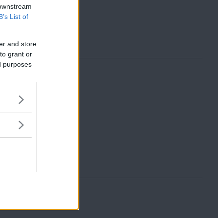
 downstream
B’s List of
er and store
to grant or
ed purposes