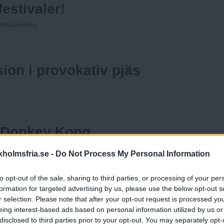
estivaler!
sommarnatten.
ion i provokativ pjäs
 Donkey Kong
uppgång och fall.
holmsfria.se -
Do Not Process My Personal Information
to opt-out of the sale, sharing to third parties, or processing of your per
formation for targeted advertising by us, please use the below opt-out s
en till förorten
r selection. Please note that after your opt-out request is processed y
eing interest-based ads based on personal information utilized by us or
disclosed to third parties prior to your opt-out. You may separately opt-