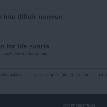
 inte tillhör normen
n!
 för lite svärta
 på Kulturhuset Stadsteatern.
‹ FÖREGÅENDE
…
5
6
7
8
9
10
11
12
13
…
NÄST
Stockholmsfria.se