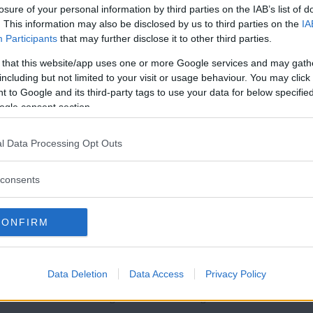
losure of your personal information by third parties on the IAB’s list of
när Gudrun blir seriefigur
. This information may also be disclosed by us to third parties on the
IA
Participants
that may further disclose it to other third parties.
ok om Gudrun Schyman.
 that this website/app uses one or more Google services and may gath
including but not limited to your visit or usage behaviour. You may click 
 to Google and its third-party tags to use your data for below specifi
 klang med samtiden
ogle consent section.
illvänd konst – Martin Holmström skriver om
Läs Frias efterträdare!
l Data Processing Opt Outs
Syre
är Sveriges enda gröna dagstidning som
finns både digitalt och i tryck.
consents
ett vi
Mariatorget gör Mahan Mova, Arjan Shoeybi och Victor
CONFIRM
an kultur och framgång.
t i Full Speed Ahead
Data Deletion
Data Access
Privacy Policy
 – men Marianne Lindberg De Geer har inte lagt ifrån