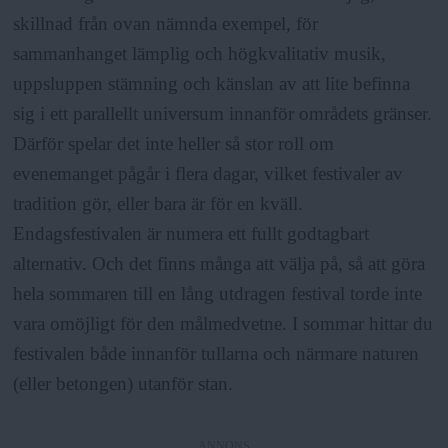
a
skillnad från ovan nämnda exempel, för
sammanhanget lämplig och högkvalitativ musik,
uppsluppen stämning och känslan av att lite befinna
sig i ett parallellt universum innanför områdets gränser.
Därför spelar det inte heller så stor roll om
evenemanget pågår i flera dagar, vilket festivaler av
tradition gör, eller bara är för en kväll.
Endagsfestivalen är numera ett fullt godtagbart
alternativ. Och det finns många att välja på, så att göra
hela sommaren till en lång utdragen festival torde inte
vara omöjligt för den målmedvetne. I sommar hittar du
festivalen både innanför tullarna och närmare naturen
(eller betongen) utanför stan.
ANNONS