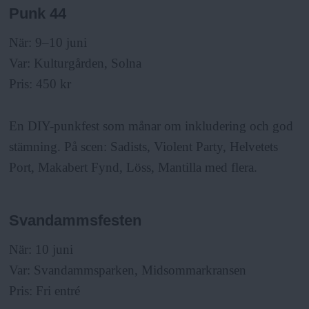
Punk 44
När: 9–10 juni
Var: Kulturgården, Solna
Pris: 450 kr
En DIY-punkfest som månar om inkludering och god
stämning. På scen: Sadists, Violent Party, Helvetets
Port, Makabert Fynd, Löss, Mantilla med flera.
Svandammsfesten
När: 10 juni
Var: Svandammsparken, Midsommarkransen
Pris: Fri entré