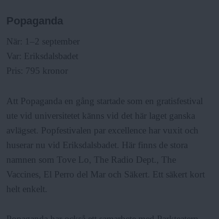
Popaganda
När: 1–2 september
Var: Eriksdalsbadet
Pris: 795 kronor
Att Popaganda en gång startade som en gratisfestival
ute vid universitetet känns vid det här laget ganska
avlägset. Popfestivalen par excellence har vuxit och
huserar nu vid Eriksdalsbadet. Här finns de stora
namnen som Tove Lo, The Radio Dept., The
Vaccines, El Perro del Mar och Säkert. Ett säkert kort
helt enkelt.
Popaganda har också ett samarbete med Parkteatern