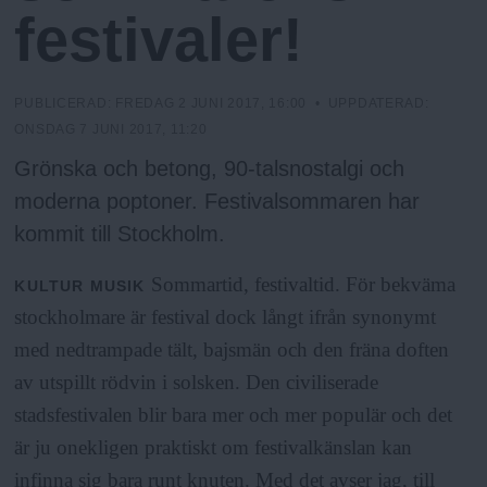
h
n
festivaler!
y
o
PUBLICERAD:
FREDAG 2 JUNI 2017, 16:00
• UPPDATERAD:
l
ONSDAG 7 JUNI 2017, 11:20
Grönska och betong, 90-talsnostalgi och
m
moderna poptoner. Festivalsommaren har
kommit till Stockholm.
s
Sommartid, festivaltid. För bekväma
KULTUR
MUSIK
F
stockholmare är festival dock långt ifrån synonymt
med nedtrampade tält, bajsmän och den fräna doften
r
av utspillt rödvin i solsken. Den civiliserade
stadsfestivalen blir bara mer och mer populär och det
i
är ju onekligen praktiskt om festivalkänslan kan
infinna sig bara runt knuten. Med det avser jag, till