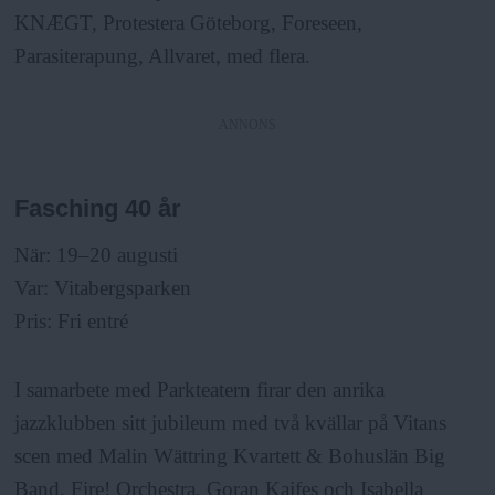
KNÆGT, Protestera Göteborg, Foreseen,
Parasiterapung, Allvaret, med flera.
ANNONS
Fasching 40 år
När: 19–20 augusti
Var: Vitabergsparken
Pris: Fri entré
I samarbete med Parkteatern firar den anrika
jazzklubben sitt jubileum med två kvällar på Vitans
scen med Malin Wättring Kvartett & Bohuslän Big
Band, Fire! Orchestra, Goran Kajfes och Isabella