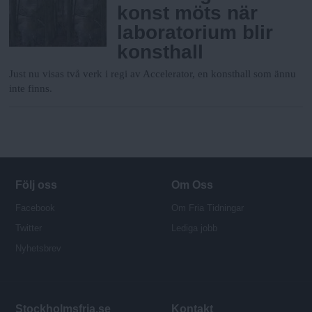
konst möts när
laboratorium blir
konsthall
Just nu visas två verk i regi av Accelerator, en konsthall som ännu
inte finns.
Följ oss
Om Oss
Facebook
Om Fria Tidningar
Twitter
Lediga jobb
Nyhetsbrev
Stockholmsfria.se
Kontakt