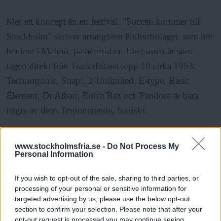
Mer ett koncept än en festival. ”Succén kommer till
Stockholm” skriver arrangören Kulturbolaget, som hör
hemma i Malmö, på hemsidan. Line-upen är som
tagen direkt från Trackslistans topp 10 cirka 1993:
Technotronic, Snap!, 2 Unlimited, E-type, Basic
Element, Dr Alban, Rob'n'Raz och Pandora är bara
några av dem. Imponerande, faktiskt.
Off Radar
www.stockholmsfria.se -
Do Not Process My
Personal Information
När: 4–6 augusti
If you wish to opt-out of the sale, sharing to third parties, or
Var: Hemligt
processing of your personal or sensitive information for
Kostnad: Ännu okänd
targeted advertising by us, please use the below opt-out
section to confirm your selection. Please note that after your
opt-out request is processed you may continue seeing