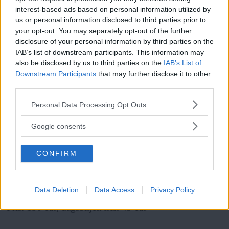
Techno- och housefestival på hemlig ort, det vill säga
interest-based ads based on personal information utilized by
us or personal information disclosed to third parties prior to
platsen utannonseras när det närmar sig, och då gäller
your opt-out. You may separately opt-out of the further
det att vara invigd. DJ Seinfeld, Tilliander, Jin Mustafa
disclosure of your personal information by third parties on the
IAB’s list of downstream participants. This information may
och Vlada syns hittills bland bokningarna. Är du ett
also be disclosed by us to third parties on the
IAB’s List of
fan, besök hemsidan för att bli medlem.
Downstream Participants
that may further disclose it to other
http://offradarfestival.com
third parties.
Läs Frias efterträdare!
Please note that this website/app uses one or more Google
Personal Data Processing Opt Outs
Syre
är Sveriges enda gröna dagstidning som
services and may gather and store information including but
ANNONS
finns både digitalt och i tryck.
not limited to your visit or usage behaviour. You may click to
Google consents
grant or deny consent to Google and its third-party tags to
use your data for below specified purposes in below Google
Into the factory
CONFIRM
consent section.
När: 10–13 augusti
Data Deletion
Data Access
Privacy Policy
Var: Stora Vika, Nynäshamn
Pris: 150 eur, dagsbiljett från 49 eur