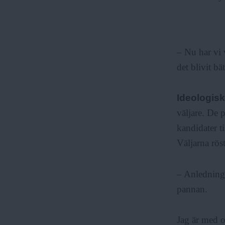
– Nu har vi v
det blivit bä
Ideologisk
väljare. De p
kandidater t
Väljarna röst
– Anledningen
pannan.
Jag är med o