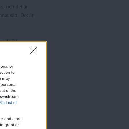
s, och det är
nnat sätt. Det är
 av de 31
deraterna och
demokraterna
sonal or
ection to
ou may
 personal
out of the
 downstream
rra valet 2010
B’s List of
sina 8 mandat
er and store
to grant or