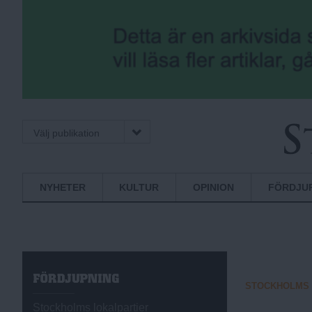
Välj publikation
S
Normbrytande
NYHETER
KULTUR
OPINION
FÖRDJU
nyheter
t
o
F
STOCKHOLMS 
Ö
R
Stockholms lokalpartier