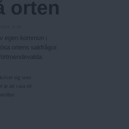
å orten
u
r
l
m
ä
e
r
n
2014, 11:03
y
ev egen kommun i
 lösa ortens sakfrågor.
 förtroendevalda.
kriver sig som
är att vara ett
arollen