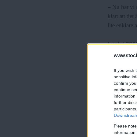
– Nu har vi 
klart att det
lite enklare a
I valet 200
mandaten i 
www.stock
Centerpartie
If you wish 
positionerat 
sensitive in
confirm you
continue se
information 
further disc
Det är nu tr
participants
hände det nå
Downstream 
fick de utök
Please note
information 