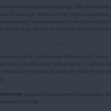
ades inför valet till kommunfullmäktige 1998 och resultatet l
 cirka 25 procent av rösterna och blev direkt en maktfakt
 maktstrukturen. Socialdemokraterna, som länge suttit med 
, fick nu se sig om efter ett samarbete i den nybildade 
ANNONS
kraterna gick då i koalition med Folkpartiet och Centern fö
g Nykvarnspartiet som ett indirekt hot då vi hade gått från n
v rösterna. Det var tydligt att partiet var viktigt för Nykva
g.
rtiet satt
alltså sin första mandatperiod i opposition. N
 perspektiv på i dag.