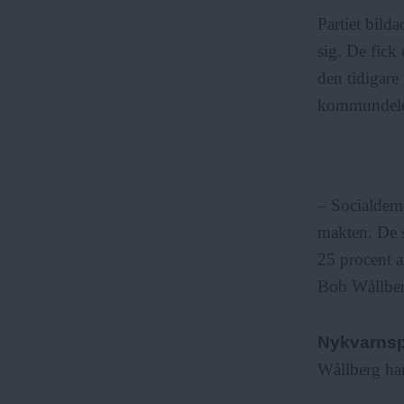
Partiet bild
sig. De fick
den tidigare
kommundelen
– Socialdemo
makten. De så
25 procent a
Bob Wållber
Nykvarnspa
Wållberg har