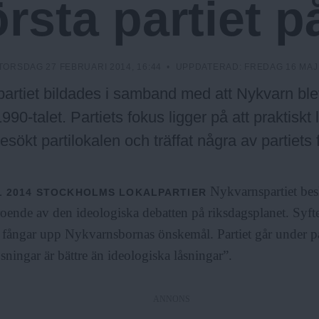
rsta partiet p
TORSDAG 27 FEBRUARI 2014, 16:44
• UPPDATERAD:
FREDAG 16 MAJ 
artiet bildades i samband med att Nykvarn bl
1990-talet. Partiets fokus ligger på att praktiskt
sökt partilokalen och träffat några av partiets
Nykvarnspartiet bes
L 2014
STOCKHOLMS LOKALPARTIER
roende av den ideologiska debatten på riksdagsplanet. Syftet 
 fångar upp Nykvarnsbornas önskemål. Partiet går under p
ösningar är bättre än ideologiska låsningar”.
ANNONS