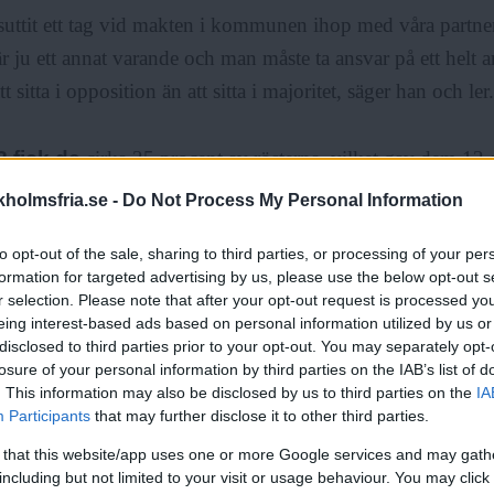
suttit ett tag vid makten i kommunen ihop med våra partner
 är ju ett annat varande och man måste ta ansvar på ett helt a
tt sitta i opposition än att sitta i majoritet, säger han och ler.
2 fick de
cirka 35 procent av rösterna, vilket gav dem 12
kommunfullmäktige. Partiet bildade majoritet ihop med Mo
holmsfria.se -
Do Not Process My Personal Information
t vilket Bob Wållberg menar blev naturligt efter att Social
to opt-out of the sale, sharing to third parties, or processing of your per
sig så hårt vid valet innan.
formation for targeted advertising by us, please use the below opt-out s
r selection. Please note that after your opt-out request is processed y
eing interest-based ads based on personal information utilized by us or
ANNONS
disclosed to third parties prior to your opt-out. You may separately opt-
losure of your personal information by third parties on the IAB’s list of
edje mandatperioden som partiet sitter vid makten. Men i fö
. This information may also be disclosed by us to third parties on the
IA
got. Partiet tappade nästan 9 procent av rösterna och med 
Participants
that may further disclose it to other third parties.
a med en ny samarbetspartner i form av Folkpartiet.
 that this website/app uses one or more Google services and may gath
including but not limited to your visit or usage behaviour. You may click 