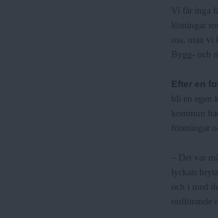
Vi får inga 
F
lösningar so
oss, utan vi
r
Bygg- och m
Efter en f
i
bli en egen
kommun hade
a
föreningar o
– Det var må
lyckats bryta
och i med de
ordförande 