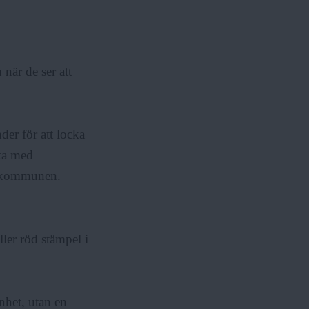
 när de ser att
der för att locka
sta med
 i kommunen.
ller röd stämpel i
nhet, utan en