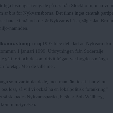
färdiga lösningar tvingade på oss från Stockholm, utan vi hi
m är bra för Nykvarnsborna. Det finns inget centralt parti
 har bara ett mål och det är Nykvarns bästa, säger Jan Brolu
iljö-nämnden.
olkomröstning
i maj 1997 blev det klart att Nykvarn skul
 kommun 1 januari 1999. Utbrytningen från Södertälje
 gått fort och de som drivit frågan var bygdens många
ch företag. Men de ville mer.
nga som var inblandade, men man tänkte att ”har vi nu
 oss loss, så vill vi också ha en lokalpolitisk förankring”
t så skapades Nykvarnspartiet, berättar Bob Wållberg,
i kommunstyrelsen.