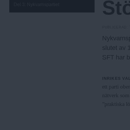
Stö
c
D
Del 3: Nykvarnspartiet
J
U
P
k
N
PUBLICERAD:
I
Nykvarnsp
N
h
G
slutet av 
SFT har be
o
INRIKES
VA
l
ett parti obe
nätverk som
m
”praktiska l
s