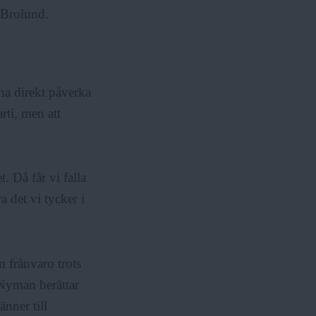
n Brolund.
nna direkt påverka
rti, men att
 Då får vi falla
a det vi tycker i
n frånvaro trots
Nyman berättar
änner till