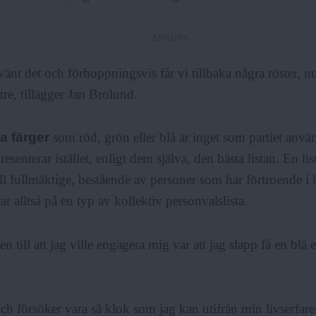
ANNONS
änt det och förhoppningsvis får vi tillbaka några röster, nu
ttre, tillägger Jan Brolund.
a färger
som röd, grön eller blå är inget som partiet använ
resenterar istället, enligt dem själva, den bästa listan. En li
ill fullmäktige, bestående av personer som har förtroende
ar alltså på en typ av kollektiv personvalslista.
 till att jag ville engagera mig var att jag slapp få en blå e
ch försöker vara så klok som jag kan utifrån min livserfare