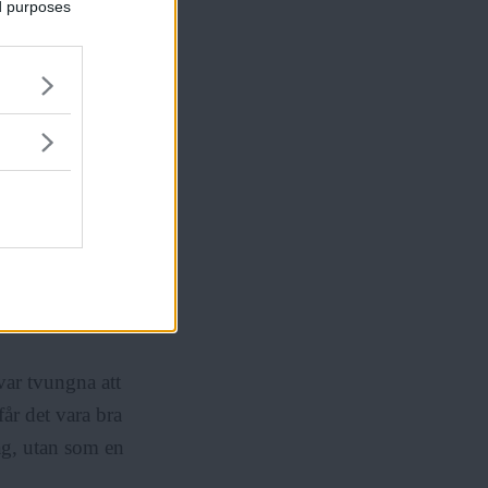
ed purposes
 säger Peter
r i partiet, att
erkligen behövde
et blev att
m skulle kunna
nit bli 2009 och
rots att valet
 var tvungna att
får det vara bra
lag, utan som en