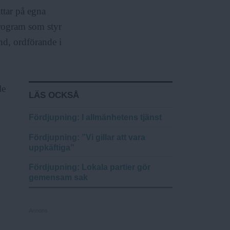
ttar på egna
program som styr
nd, ordförande i
le
LÄS OCKSÅ
Fördjupning
: I allmänhetens tjänst
Fördjupning
: ”Vi gillar att vara
uppkäftiga”
Fördjupning
: Lokala partier gör
gemensam sak
Annons