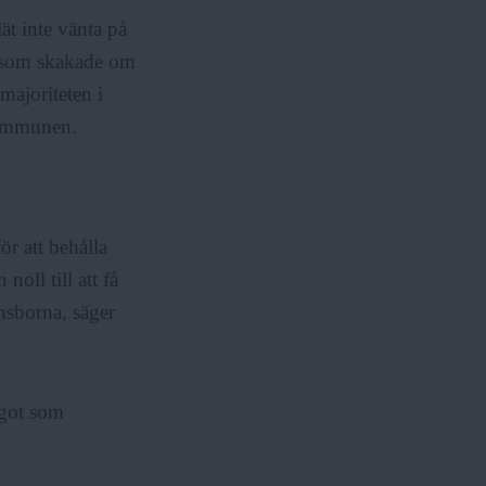
ät inte vänta på
or som skakade om
majoriteten i
kommunen.
r att behålla
oll till att få
rnsborna, säger
ågot som