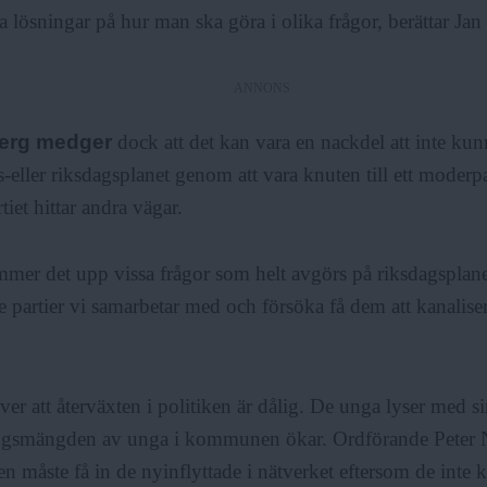
a lösningar på hur man ska göra i olika frågor, berättar Ja
ANNONS
berg medger
dock att det kan vara en nackdel att inte ku
s-eller riksdagsplanet genom att vara knuten till ett moderpa
iet hittar andra vägar.
mer det upp vissa frågor som helt avgörs på riksdagsplanet.
e partier vi samarbetar med och försöka få dem att kanaliser
ver att återväxten i politiken är dålig. De unga lyser med si
ingsmängden av unga i kommunen ökar. Ordförande Peter 
ven måste få in de nyinflyttade i nätverket eftersom de inte k