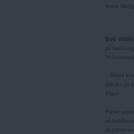
massa färdig
Bob Wåll
på landsting
Nykvarnspart
– Ibland kom
tillbaka på d
frågan.
Partiet upple
att befolkn
att partiet ä