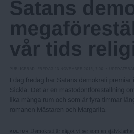
Satans demok
c
megaförestä
k
vår tids reli
h
o
PUBLICERAD:
FREDAG 13 NOVEMBER 2015, 7:00
• UPPDATERA
I dag fredag har Satans demokrati premiär i
l
Sickla. Det är en mastodontföreställning 
lika många rum och som är fyra timmar lång.
m
romanen Mästaren och Margarita.
s
Demokrati är något vi ser som en självklarhet
KULTUR