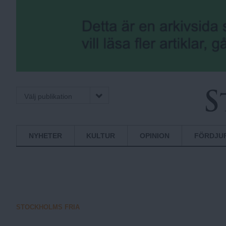
Välj publikation
S
Normbrytande
NYHETER
KULTUR
OPINION
FÖRDJU
nyheter
t
o
STOCKHOLMS FRIA