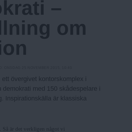
rati ­–
llning om
gion
D:
ONSDAG 25 NOVEMBER 2015, 10:40
 ett övergivet kontorskomplex i
om demokrati med 150 skådespelare i
 Inspirationskälla är klassiska
. Så är det verkligen något vi