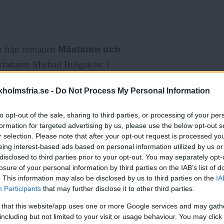
on från romanen
Mästaren och
örfattaren Michail Bulgakov. I
us sista möte, innan Jesus blir
holmsfria.se -
Do Not Process My Personal Information
storia mellan Mästaren och
 som inte ens Djävulen själv är
to opt-out of the sale, sharing to third parties, or processing of your per
r något som inspirerade de båda
formation for targeted advertising by us, please use the below opt-out s
r selection. Please note that after your opt-out request is processed y
eing interest-based ads based on personal information utilized by us or
disclosed to third parties prior to your opt-out. You may separately opt-
losure of your personal information by third parties on the IAB’s list of
oken till vår tid. En av
. This information may also be disclosed by us to third parties on the
IA
äldigt politiskt när den skrevs. I
Participants
that may further disclose it to other third parties.
m den mest brännheta frågan,
 that this website/app uses one or more Google services and may gath
including but not limited to your visit or usage behaviour. You may click 