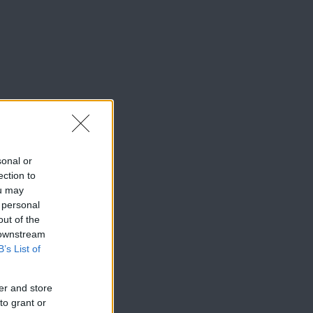
sonal or
ection to
ou may
 personal
out of the
 downstream
B’s List of
er and store
to grant or