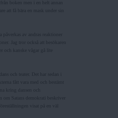
 från boken men i en helt annan
re att få bära en mask under sin
pa påverkas av andras reaktioner
oner. Jag tror också att besökaren
jöer och kanske vågar gå lite
ans och teater. Det har sedan i
ekterna fått vara med och bestämt
rna kring dansen och
sen om Satans demokrati beskriver
öreställningen visat på en väl