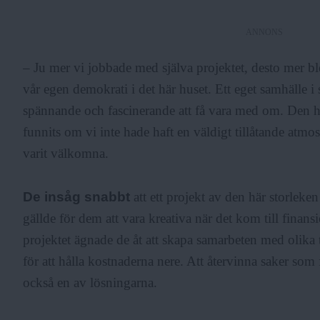
ANNONS
– Ju mer vi jobbade med själva projektet, desto mer ble
vår egen demokrati i det här huset. Ett eget samhälle i s
spännande och fascinerande att få vara med om. Den hä
funnits om vi inte hade haft en väldigt tillåtande atmos
varit välkomna.
De insåg snabbt
att ett projekt av den här storleken 
gällde för dem att vara kreativa när det kom till finans
projektet ägnade de åt att skapa samarbeten med olika t
för att hålla kostnaderna nere. Att återvinna saker som 
också en av lösningarna.