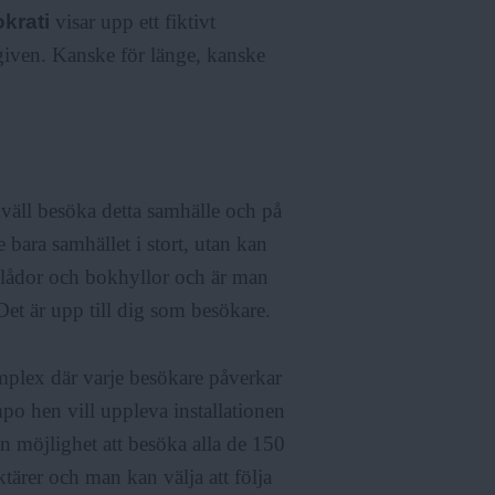
krati
visar upp ett fiktivt
given. Kanske för länge, kanske
äll besöka detta samhälle och på
 bara samhället i stort, utan kan
 lådor och bokhyllor och är man
et är upp till dig som besökare.
mplex där varje besökare påverkar
mpo hen vill uppleva installationen
an möjlighet att besöka alla de 150
ktärer och man kan välja att följa