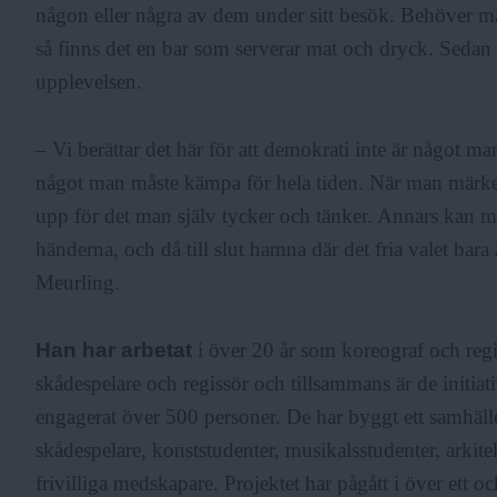
någon eller några av dem under sitt besök. Behöver man
så finns det en bar som serverar mat och dryck. Sedan ä
upplevelsen.
– Vi berättar det här för att demokrati inte är något ma
något man måste kämpa för hela tiden. När man märker a
upp för det man själv tycker och tänker. Annars kan ma
händerna, och då till slut hamna där det fria valet bara
Meurling.
Han har arbetat
i över 20 år som koreograf och regi
skådespelare och regissör och tillsammans är de initiati
engagerat över 500 personer. De har byggt ett samhäll
skådespelare, konststudenter, musikalsstudenter, arki
frivilliga medskapare. Projektet har pågått i över ett och