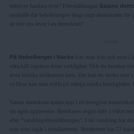
behöver fundera över? Föreställningen
Satans demo
F
samhälle där befolkningen länge tagit demokratin för 
de inte ens lever i en demokrati?
r
ANNONS
i
På Nobelberget i Nacka
kan man från och med i kv
nära håll uppleva deras verklighet. Och du besöker inte
a
även besöka invånarnas hem. Där kan du snoka runt i
nyfiken kan man träffa på många mörka hemligheter. D
Satans demokrati spelas upp i ett övergivet kontorsko
sin egen upplevelse. Besökaren avgör själv i vilket te
eller ”vandringsföreställningen”. I sin vandring har m
rum som ingår i installationen. Berättelsen har 23 kara