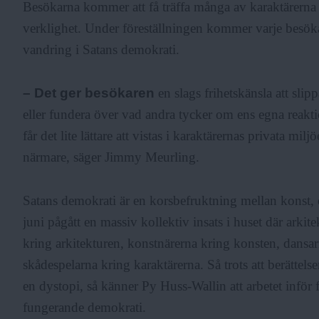
Besökarna kommer att få träffa många av karaktärerna
verklighet. Under föreställningen kommer varje besöka
vandring i Satans demokrati.
– Det ger besökaren
en slags frihetskänsla att slip
eller fundera över vad andra tycker om ens egna reakti
får det lite lättare att vistas i karaktärernas privata mil
närmare, säger Jimmy Meurling.
Satans demokrati är en korsbefruktning mellan konst, d
juni pågått en massiv kollektiv insats i huset där arkit
kring arkitekturen, konstnärerna kring konsten, dansa
skådespelarna kring karaktärerna. Så trots att berättel
en dystopi, så känner Py Huss-Wallin att arbetet inför f
fungerande demokrati.