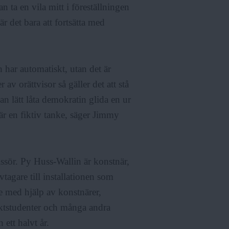
 ta en vila mitt i föreställningen
r det bara att fortsätta med
n har automatiskt, utan det är
v orättvisor så gäller det att stå
n lätt låta demokratin glida en ur
 är en fiktiv tanke, säger Jimmy
ssör. Py Huss-Wallin är konstnär,
vtagare till installationen som
e med hjälp av konstnärer,
tektstudenter och många andra
 ett halvt år.