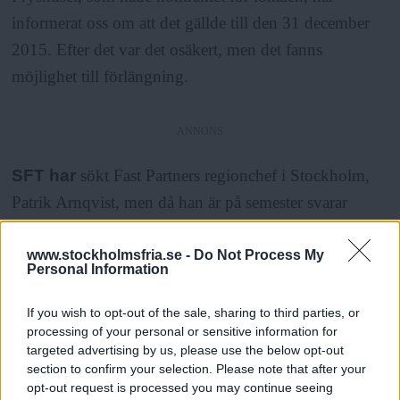
informerat oss om att det gällde till den 31 december
2015. Efter det var det osäkert, men det fanns
möjlighet till förlängning.
ANNONS
SFT har
sökt Fast Partners regionchef i Stockholm,
Patrik Arnqvist, men då han är på semester svarar
Jenny Tallskog, ansvarig förvaltare:
www.stockholmsfria.se -
Do Not Process My
Personal Information
– Det är jättetråkigt att det har blivit som det blivit,
men som jag förstår har vi hyrt ut till Fryshuset och det
If you wish to opt-out of the sale, sharing to third parties, or
processing of your personal or sensitive information for
kontraktet löpte ut till årsskiftet. Vi har ju haft avtal
targeted advertising by us, please use the below opt-out
med Fryshuset. De har tagit in andra men vi har ju inte
section to confirm your selection. Please note that after your
opt-out request is processed you may continue seeing
hyrt ut till de föreningarna, säger Jenny Tallskog.