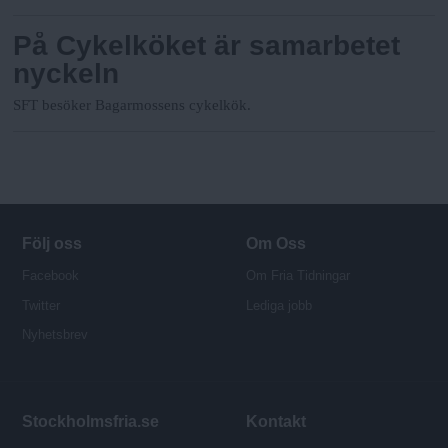
På Cykelköket är samarbetet
nyckeln
SFT besöker Bagarmossens cykelkök.
Följ oss
Om Oss
Facebook
Om Fria Tidningar
Twitter
Lediga jobb
Nyhetsbrev
Stockholmsfria.se
Kontakt