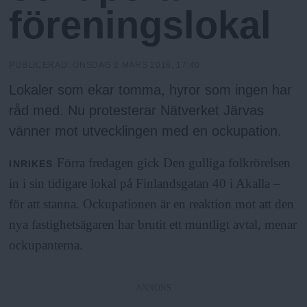
h
n
föreningslokal
y
o
PUBLICERAD:
ONSDAG 2 MARS 2016, 17:40
l
Lokaler som ekar tomma, hyror som ingen har
råd med. Nu protesterar Nätverket Järvas
m
vänner mot utvecklingen med en ockupation.
s
Förra fredagen gick Den gulliga folkrörelsen
INRIKES
in i sin tidigare lokal på Finlandsgatan 40 i Akalla –
F
för att stanna. Ockupationen är en reaktion mot att den
nya fastighetsägaren har brutit ett muntligt avtal, menar
r
ockupanterna.
i
ANNONS