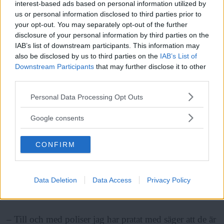
interest-based ads based on personal information utilized by
us or personal information disclosed to third parties prior to
your opt-out. You may separately opt-out of the further
disclosure of your personal information by third parties on the
Vad kommer hända med dem som vistas i
IAB’s list of downstream participants. This information may
lokalerna nu?
also be disclosed by us to third parties on the
IAB’s List of
Downstream Participants
that may further disclose it to other
third parties.
Läs Frias efterträdare!
– Det vet jag inte, vi försöker prata med Fryshuset och
Please note that this website/app uses one or more Google
Personal Data Processing Opt Outs
med de som vistas i fastigheten, säger Jenny Tallskog.
Syre
är Sveriges enda gröna dagstidning som
services and may gather and store information including but
finns både digitalt och i tryck.
not limited to your visit or usage behaviour. You may click to
Google consents
grant or deny consent to Google and its third-party tags to
ANNONS
use your data for below specified purposes in below Google
CONFIRM
consent section.
Ockupationen
har inte varit så synlig men flera
grupper har lovat att ställa sig bakom nätverket. Och
Data Deletion
Data Access
Privacy Policy
många kommer förbi för att visa stöd.
– Till och med poliser jag har pratat med säger att de är