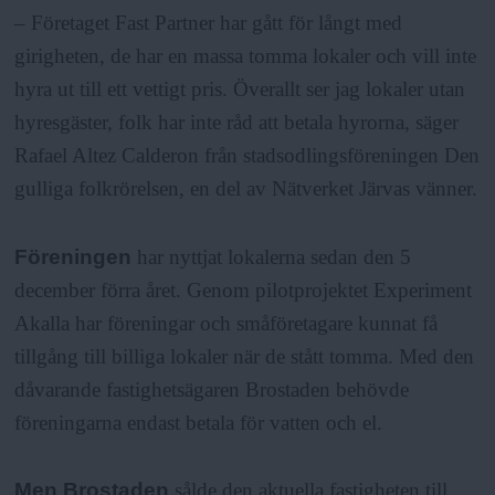
a
– Företaget Fast Partner har gått för långt med
girigheten, de har en massa tomma lokaler och vill inte
hyra ut till ett vettigt pris. Överallt ser jag lokaler utan
hyresgäster, folk har inte råd att betala hyrorna, säger
Rafael Altez Calderon från stadsodlingsföreningen Den
gulliga folkrörelsen, en del av Nätverket Järvas vänner.
Föreningen
har nyttjat lokalerna sedan den 5
december förra året. Genom pilotprojektet Experiment
Akalla har föreningar och småföretagare kunnat få
tillgång till billiga lokaler när de stått tomma. Med den
dåvarande fastighetsägaren Brostaden behövde
föreningarna endast betala för vatten och el.
Men Brostaden
sålde den aktuella fastigheten till