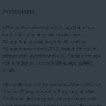
Personfakta
Fakta:
• Gustav Kasselstrand och Willam Hahne var
ordförande respektive vice ordförande i
Sverigedemokratisk ungdom. Uteslöts ur
Sverigedemokraterna 2015. William Hahne var
tidigare distriktsordförande i SD Stockholms stad
och är ledamot i kommunfullmäktige (politisk
vilde).
• Kasselstrand och Hahne efterträddes i SDU av
Jessica Ohlson och Adam Berg, som uteslöts
2016 samtidigt som partiet kapade banden till
ungdomsförbundet. Leder nu partiet Alternativ för