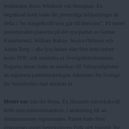
a
festlokalen Anna Whitlock vid Stureplan. En
begränsad krets hade fått personliga inbjudningar att
delta i ”en mingelkväll som går till historien”. På mötet
presenterades planerna på det nya partiet av Gustav
Kasselstrand, William Hahne, Jessica Ohlsson och
Adam Berg – alla fyra ledare eller före detta ledare
inom SDU och uteslutna ur Sverigedemokraterna.
Dagarna innan hade en ansökan till Valmyndigheten
att registrera partibeteckningen Alternativ för Sverige
för Stockholms stad skickats in.
Mötet var
inte det första. En liknande nätverkskväll
hölls runt midsommarafton, i anslutning till att
domännamnen registrerades. Partiet hade först
diskuterats under beteckningen Folk och framtid, för