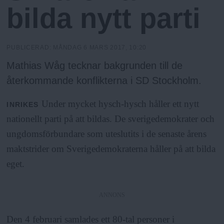
h
n
bilda nytt parti
y
o
PUBLICERAD:
MÅNDAG 6 MARS 2017, 10:20
l
Mathias Wåg tecknar bakgrunden till de
återkommande konflikterna i SD Stockholm.
m
Under mycket hysch-hysch håller ett nytt
INRIKES
s
nationellt parti på att bildas. De sverigedemokrater och
ungdomsförbundare som uteslutits i de senaste årens
F
maktstrider om Sverigedemokraterna håller på att bilda
eget.
r
i
ANNONS
Den 4 februari samlades ett 80-tal personer i