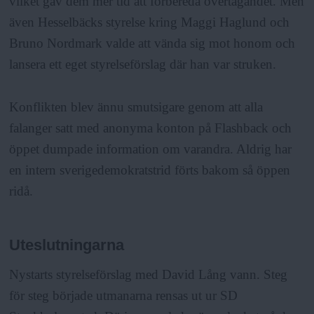
vilket gav dem mer tid att förbereda övertagandet. Men
även Hesselbäcks styrelse kring Maggi Haglund och
Bruno Nordmark valde att vända sig mot honom och
lansera ett eget styrelseförslag där han var struken.
Konflikten blev ännu smutsigare genom att alla
falanger satt med anonyma konton på Flashback och
öppet dumpade information om varandra. Aldrig har
en intern sverigedemokratstrid förts bakom så öppen
ridå.
Uteslutningarna
Nystarts styrelseförslag med David Lång vann. Steg
för steg började utmanarna rensas ut ur SD