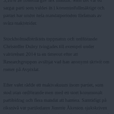
5,16% av rösterna gav sex mandat. Men det var ett
sargat parti som valdes in i kommunfullmäktige och
partiet har under hela mandatperioden förlamats av
svåra maktstrider.
Stockholmsdistriktets toppnamn och ordförande
Christoffer Dulny tvingades till exempel under
valrörelsen 2014 ta en timeout efter att
Researchgruppen avslöjat vad han anonymt skrivit om
romer på Avpixlat.
Efter valet rådde ett maktvakuum inom partiet, som
stod utan ordförande men med ett stort kommunalt
partibidrag och flera mandat att hantera. Samtidigt på
riksnivå var partiledaren Jimmie Åkesson sjukskriven