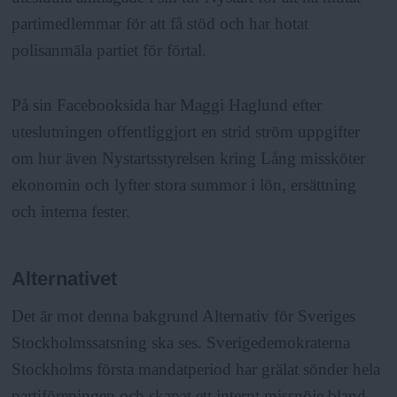
partimedlemmar för att få stöd och har hotat
polisanmäla partiet för förtal.
På sin Facebooksida har Maggi Haglund efter
uteslutningen offentliggjort en strid ström uppgifter
om hur även Nystartsstyrelsen kring Lång missköter
ekonomin och lyfter stora summor i lön, ersättning
och interna fester.
Alternativet
Det är mot denna bakgrund Alternativ för Sveriges
Stockholmssatsning ska ses. Sverigedemokraterna
Stockholms första mandatperiod har grälat sönder hela
partiföreningen och skapat ett internt missnöje bland