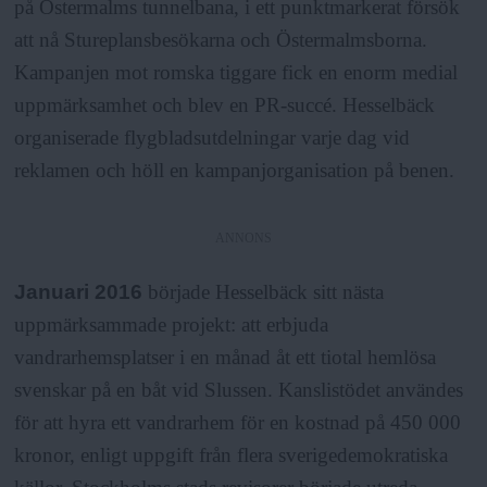
på Östermalms tunnelbana, i ett punktmarkerat försök
att nå Stureplansbesökarna och Östermalmsborna.
Kampanjen mot romska tiggare fick en enorm medial
uppmärksamhet och blev en PR-succé. Hesselbäck
organiserade flygbladsutdelningar varje dag vid
reklamen och höll en kampanjorganisation på benen.
ANNONS
Januari 2016
började Hesselbäck sitt nästa
uppmärksammade projekt: att erbjuda
vandrarhemsplatser i en månad åt ett tiotal hemlösa
svenskar på en båt vid Slussen. Kanslistödet användes
för att hyra ett vandrarhem för en kostnad på 450 000
kronor, enligt uppgift från flera sverigedemokratiska