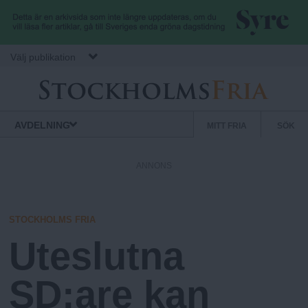
Hoppa till huvudinnehåll
Välj publikation
S
S
Normbrytande
AVDELNING
MITT FRIA
SÖK
nyheter
e
t
k
ANNONS
u
o
n
d
STOCKHOLMS FRIA
c
ä
Uteslutna
r
k
m
SD:are kan
e