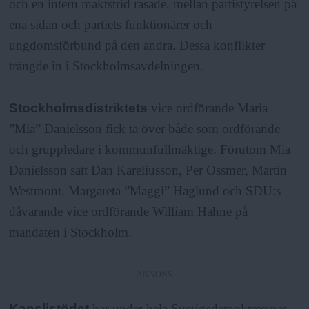
och en intern maktstrid rasade, mellan partistyrelsen på
ena sidan och partiets funktionärer och
ungdomsförbund på den andra. Dessa konflikter
trängde in i Stockholmsavdelningen.
Stockholmsdistriktets
vice ordförande Maria
”Mia” Danielsson fick ta över både som ordförande
och gruppledare i kommunfullmäktige. Förutom Mia
Danielsson satt Dan Kareliusson, Per Ossmer, Martin
Westmont, Margareta ”Maggi” Haglund och SDU:s
dåvarande vice ordförande William Hahne på
mandaten i Stockholm.
ANNONS
Kanslistödet
har under hela Sverigedemokraternas