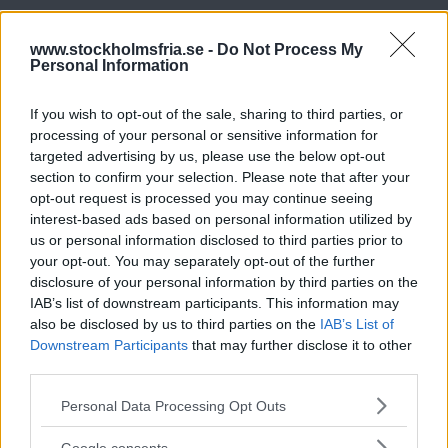
Nystart
www.stockholmsfria.se -
Do Not Process My
Även om verksamheten fick mycket uppmärksamhet
Personal Information
hjälpte det inte att läka såren i Stockholmsavdelningen.
If you wish to opt-out of the sale, sharing to third parties, or
De första tio månaderna under Hesselbäcks ledning
processing of your personal or sensitive information for
lämnade nio av sjutton styrelsemedlemmar
targeted advertising by us, please use the below opt-out
section to confirm your selection. Please note that after your
distriktsstyrelsen. Partiet tappade dessutom fler
opt-out request is processed you may continue seeing
kommunfullmäktigeplatser. När Mia Danielsson
interest-based ads based on personal information utilized by
us or personal information disclosed to third parties prior to
petades som gruppledare i kommunfullmäktige hösten
your opt-out. You may separately opt-out of the further
2015 blev hon deras andra vilde. Kort efteråt uteslöts
disclosure of your personal information by third parties on the
suppleanten Rickard Wall som också blev vilde.
IAB’s list of downstream participants. This information may
also be disclosed by us to third parties on the
IAB’s List of
Downstream Participants
that may further disclose it to other
third parties.
ANNONS
Läs Frias efterträdare!
Please note that this website/app uses one or more Google
Personal Data Processing Opt Outs
Inför årsmötet 2016 bröt konflikterna ut i öppen dager
Syre
är Sveriges enda gröna dagstidning som
services and may gather and store information including but
finns både digitalt och i tryck.
not limited to your visit or usage behaviour. You may click to
igen. Styrelsemedlemmarna Per Ossmer och Per
Google consents