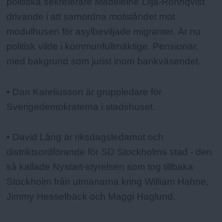
politiska sekreterare Madeleine Lilja-Rönnqvist
drivande i att samordna motståndet mot
modulhusen för asylbeviljade migranter. Är nu
politisk vilde i kommunfullmäktige. Pensionär,
med bakgrund som jurist inom bankväsendet.
• Dan Kareliusson är gruppledare för
Sverigedemokraterna i stadshuset.
• David Lång är riksdagsledamot och
distriktsordförande för SD Stockholms stad - den
så kallade Nystart-styrelsen som tog tillbaka
Stockholm från utmanarna kring William Hahne,
Jimmy Hesselbäck och Maggi Haglund.