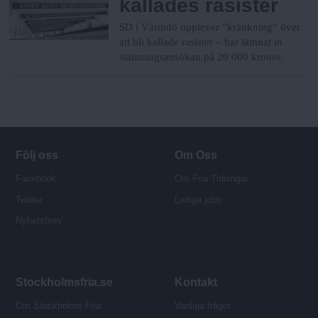
kallades rasister
SD i Värmdö upplever ”kränkning” över
att bli kallade rasister – har lämnat in
stämningsansökan på 20 000 kronor.
Följ oss
Om Oss
Facebook
Om Fria Tidningar
Twitter
Lediga jobb
Nyhetsbrev
Stockholmsfria.se
Kontakt
Om Stockholms Fria
Vanliga frågor