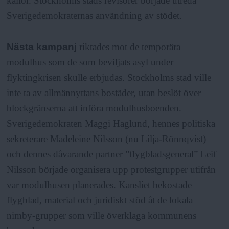
källor. Stockholms stads revisorer började utreda
Sverigedemokraternas användning av stödet.
Nästa kampanj
riktades mot de temporära
modulhus som de som beviljats asyl under
flyktingkrisen skulle erbjudas. Stockholms stad ville
inte ta av allmännyttans bostäder, utan beslöt över
blockgränserna att införa modulhusboenden.
Sverigedemokraten Maggi Haglund, hennes politiska
sekreterare Madeleine Nilsson (nu Lilja-Rönnqvist)
och dennes dåvarande partner ”flygbladsgeneral” Leif
Nilsson började organisera upp protestgrupper utifrån
var modulhusen planerades. Kansliet bekostade
flygblad, material och juridiskt stöd åt de lokala
nimby-grupper som ville överklaga kommunens