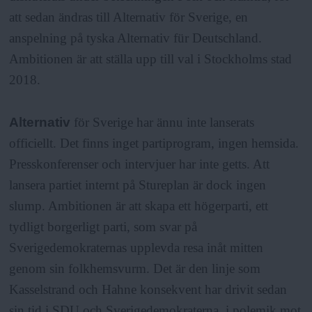
att sedan ändras till Alternativ för Sverige, en
anspelning på tyska Alternativ für Deutschland.
Ambitionen är att ställa upp till val i Stockholms stad
2018.
Alternativ
för Sverige har ännu inte lanserats
officiellt. Det finns inget partiprogram, ingen hemsida.
Presskonferenser och intervjuer har inte getts. Att
lansera partiet internt på Stureplan är dock ingen
slump. Ambitionen är att skapa ett högerparti, ett
tydligt borgerligt parti, som svar på
Sverigedemokraternas upplevda resa inåt mitten
genom sin folkhemsvurm. Det är den linje som
Kasselstrand och Hahne konsekvent har drivit sedan
sin tid i SDU och Sverigedemokraterna, i polemik mot