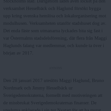
Stockholms stad. Därigenom lades även locket på den
verksamhet Hesselbäck och Haglund försökt bygga
upp kring svenska hemlösa och lokalorganisering mot
modulhusen. Verksamheten utanför stadshuset dog av.
Det enda fäste som utmanarna lyckades bita sig fast i
var Östermalms stadsdelsförening, där flera från Maggi
Haglunds falang var medlemmar, och kunde ta över i
början av 2017.
ANNONS
Den 28 januari 2017 uteslöts Maggi Haglund, Bruno
Nordmark och Jimmy Hesselbäck ur
Sverigedemokraterna, formellt med motiveringen att
de missbrukat Sverigedemokraternas finanser. De
uteslutna anklagade i sin tur Nystart för att ha mutat