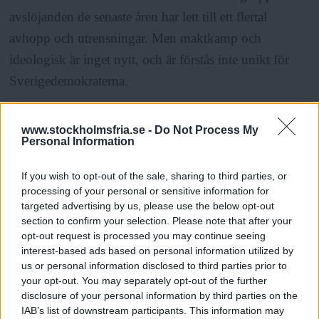
avslöjanden de senaste åren har lett till ett flertal
avhopp och utrensningar. Men maktkamp och
ideologisk är inget nytt, och är förstås inte unikt för
Sverigedemokraterna.
ANNONS
www.stockholmsfria.se -
Do Not Process My
Personal Information
Det radikala
och starkt nazianstrukna
If you wish to opt-out of the sale, sharing to third parties, or
Nationaldemokraterna bildades 2001 av Tor Paulsson
processing of your personal or sensitive information for
(organisatör) och Anders Steen (partiledare) efter att de
targeted advertising by us, please use the below opt-out
section to confirm your selection. Please note that after your
uteslutits ur Sverigedemokraterna fyra månader
opt-out request is processed you may continue seeing
tidigare. De låg bakom partiets valframgångar i
interest-based ads based on personal information utilized by
Haninge men anklagades för att ha försökt bygga en
us or personal information disclosed to third parties prior to
your opt-out. You may separately opt-out of the further
”hemlig, parallell organisation”, skrev partiet i ett
disclosure of your personal information by third parties on the
pressmeddelande i april 2001. Återigen den till synes
IAB’s list of downstream participants. This information may