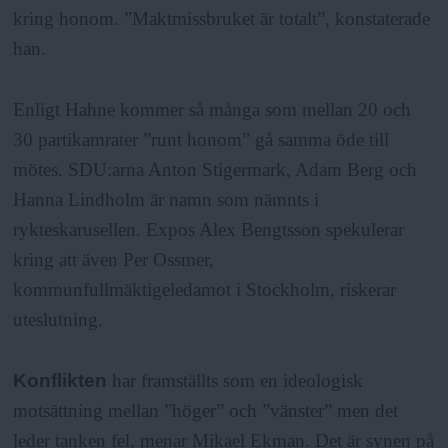
kring honom. ”Maktmissbruket är totalt”, konstaterade
han.
Enligt Hahne kommer så många som mellan 20 och
30 partikamrater ”runt honom” gå samma öde till
mötes. SDU:arna Anton Stigermark, Adam Berg och
Hanna Lindholm är namn som nämnts i
rykteskarusellen. Expos Alex Bengtsson spekulerar
kring att även Per Ossmer,
kommunfullmäktigeledamot i Stockholm, riskerar
uteslutning.
Konflikten
har framställts som en ideologisk
motsättning mellan ”höger” och ”vänster” men det
leder tanken fel, menar Mikael Ekman. Det är synen på