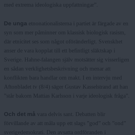
med extrema ideologiska uppfattningar”.
De unga
etnonationalisterna i partiet är färgade av en
syn som mer påminner om klassisk biologisk rasism,
där etnicitet ses som något oföränderligt. Svenskhet
anser de vara kopplat till ett befintligt släktskap i
Sverige. Hahne-falangen själv motsätter sig visserligen
en sådan verklighetsbeskrivning och menar att
konflikten bara handlar om makt. I en intervju med
Aftonbladet tv (8/4) säger Gustav Kasselstrand att han
”står bakom Mattias Karlsson i varje ideologisk fråga”.
Och det må
vara delvis sant. Debatten blir
förvillande av att måla upp ett slags ”god” och ”ond”
sverigedemokrati. Den avsatta ordföranden i