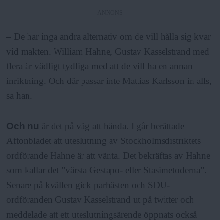
a
ANNONS
– De har inga andra alternativ om de vill hålla sig kvar
vid makten. William Hahne, Gustav Kasselstrand med
flera är vädligt tydliga med att de vill ha en annan
inriktning. Och där passar inte Mattias Karlsson in alls,
sa han.
Och nu
är det på väg att hända. I går berättade
Aftonbladet att uteslutning av Stockholmsdistriktets
ordförande Hahne är att vänta. Det bekräftas av Hahne
som kallar det ”värsta Gestapo- eller Stasimetoderna”.
Senare på kvällen gick parhästen och SDU-
ordföranden Gustav Kasselstrand ut på twitter och
meddelade att ett uteslutningsärende öppnats också