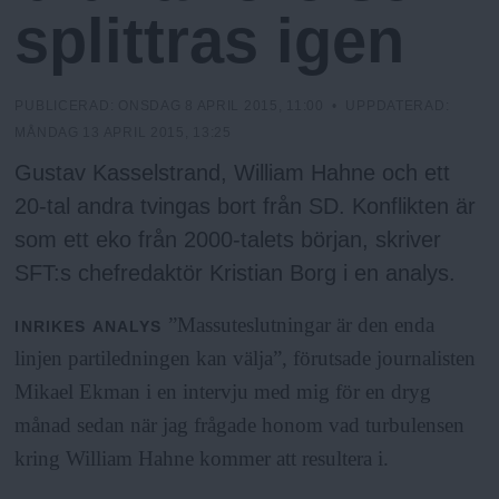
h
n
splittras igen
y
o
PUBLICERAD:
ONSDAG 8 APRIL 2015, 11:00
• UPPDATERAD:
l
MÅNDAG 13 APRIL 2015, 13:25
Gustav Kasselstrand, William Hahne och ett
m
20-tal andra tvingas bort från SD. Konflikten är
som ett eko från 2000-talets början, skriver
s
SFT:s chefredaktör Kristian Borg i en analys.
F
”Massuteslutningar är den enda
INRIKES
ANALYS
linjen partiledningen kan välja”, förutsade journalisten
r
Mikael Ekman i en intervju med mig för en dryg
månad sedan när jag frågade honom vad turbulensen
i
kring William Hahne kommer att resultera i.