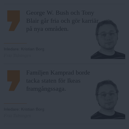
h
n
y
George W. Bush och Tony
o
Blair går fria och gör karriär
på nya områden.
l
m
Inledare
:
Kristian Borg
Fria Tidningen
s
Familjen Kamprad borde
tacka staten för Ikeas
F
framgångssaga.
r
Inledare
:
Kristian Borg
i
Fria Tidningen