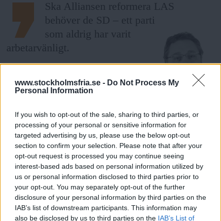
a
Ska Alliansen reformera LAS
behöver de SD – ett parti
som aldrig har varit
arbetarvänligt.
www.stockholmsfria.se -
Do Not Process My
Inledare
:
Kristian Borg
Personal Information
Fria Tidningen
If you wish to opt-out of the sale, sharing to third parties, or
Kanske kan samernas
processing of your personal or sensitive information for
historia lära oss något om vår
targeted advertising by us, please use the below opt-out
section to confirm your selection. Please note that after your
egen tids största rädsla:
opt-out request is processed you may continue seeing
migration.
interest-based ads based on personal information utilized by
us or personal information disclosed to third parties prior to
your opt-out. You may separately opt-out of the further
disclosure of your personal information by third parties on the
Inledare
:
Kristian Borg
IAB’s list of downstream participants. This information may
Fria Tidningen
also be disclosed by us to third parties on the
IAB’s List of