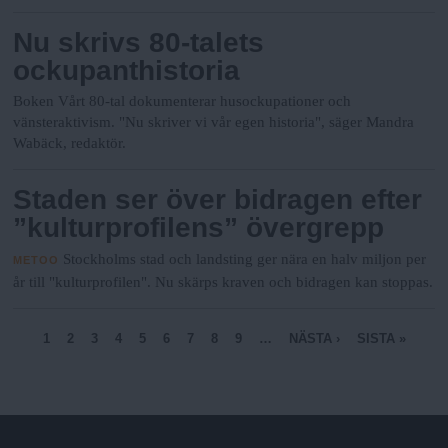
Nu skrivs 80-talets
ockupanthistoria
Boken Vårt 80-tal dokumenterar husockupationer och
vänsteraktivism. "Nu skriver vi vår egen historia", säger Mandra
Wabäck, redaktör.
Staden ser över bidragen efter
”kulturprofilens” övergrepp
Stockholms stad och landsting ger nära en halv miljon per
METOO
år till "kulturprofilen". Nu skärps kraven och bidragen kan stoppas.
S
1
2
3
4
5
6
7
8
9
…
NÄSTA ›
SISTA »
i
d
o