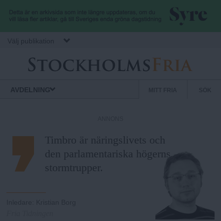
Hoppa till huvudinnehåll
Välj publikation
S
S
Normbrytande
AVDELNING
MITT FRIA
SÖK
nyheter
e
t
k
ANNONS
u
o
Timbro är näringslivets och
n
den parlamentariska högerns
d
c
stormtrupper.
ä
r
k
m
Inledare
:
Kristian Borg
e
Fria Tidningen