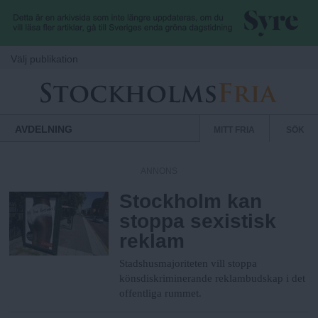
Hoppa till huvudinnehåll
Välj publikation
S
S
Normbrytande
AVDELNING
MITT FRIA
SÖK
nyheter
e
t
k
ANNONS
u
Stockholm kan
o
n
stoppa sexistisk
d
reklam
c
ä
r
Stadshusmajoriteten vill stoppa
k
m
könsdiskriminerande reklambudskap i det
offentliga rummet.
e