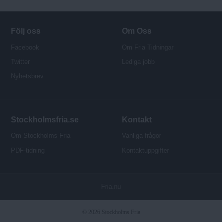
o
r
Följ oss
Om Oss
Facebook
Om Fria Tidningar
Twitter
Lediga jobb
Nyhetsbrev
Stockholmsfria.se
Kontakt
Om Stockholms Fria
Vanliga frågor
PDF-tidning
Kontaktuppgifter
P
Fria.nu
u
b
© 2026 Stockholms Fria