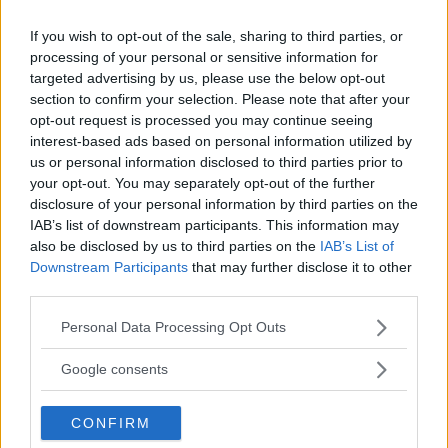
a
Lagliga väggar kan minska
If you wish to opt-out of the sale, sharing to third parties, or
klottret
processing of your personal or sensitive information for
targeted advertising by us, please use the below opt-out
Ny rapport om graffitiväggar nyanserar debatten, skriver Kristian
section to confirm your selection. Please note that after your
Borg i en kommentar.
opt-out request is processed you may continue seeing
interest-based ads based on personal information utilized by
”Konflikt och samförstånd en
us or personal information disclosed to third parties prior to
your opt-out. You may separately opt-out of the further
del av vår politiska vardag”
disclosure of your personal information by third parties on the
IAB’s list of downstream participants. This information may
Socialistiskt forum fyller 15 år på lördag och lyfter allt från USA-
also be disclosed by us to third parties on the
IAB’s List of
valet till vinster i välfärden.
Downstream Participants
that may further disclose it to other
third parties.
Läs Frias efterträdare!
Ordningsvakter kan ha brukat
Please note that this website/app uses one or more Google
övervåld
Personal Data Processing Opt Outs
Syre
är Sveriges enda gröna dagstidning som
services and may gather and store information including but
finns både digitalt och i tryck.
SL startar utredning efter ett våldsamt omhändertagande i
not limited to your visit or usage behaviour. You may click to
Google consents
Bagarmossens tunnelbana i fredags kväll.
grant or deny consent to Google and its third-party tags to
use your data for below specified purposes in below Google
CONFIRM
consent section.
”Ordningsvakter har för kort