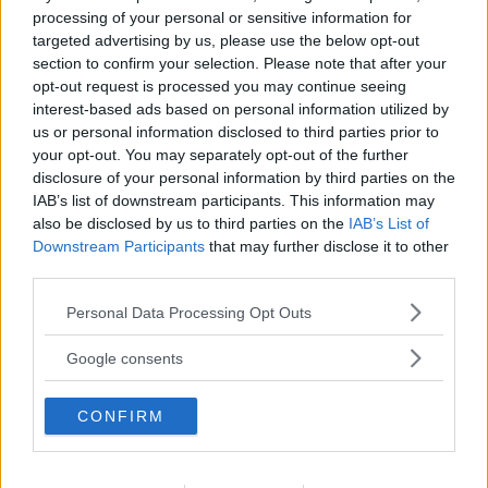
att bättre se vilka insatser som krävs. Jag önskar såklart
processing of your personal or sensitive information for
att mer var gjort sedan tidigare.
targeted advertising by us, please use the below opt-out
section to confirm your selection. Please note that after your
opt-out request is processed you may continue seeing
interest-based ads based on personal information utilized by
us or personal information disclosed to third parties prior to
Fler än någonsin vill ändra sitt juridiska kön,
your opt-out. You may separately opt-out of the further
hittills 170 personer i år (fram till i augusti),
disclosure of your personal information by third parties on the
IAB’s list of downstream participants. This information may
skriver DN. I Norge är detta numera möjligt utan
also be disclosed by us to third parties on the
IAB’s List of
medicinsk utredning. Ser ni något behov av
Downstream Participants
that may further disclose it to other
third parties.
Läs Frias efterträdare!
motsvarande lagändring i Sverige?
Please note that this website/app uses one or more Google
Personal Data Processing Opt Outs
Syre
är Sveriges enda gröna dagstidning som
services and may gather and store information including but
– Utredningen om juridiskt kön bereds i
finns både digitalt och i tryck.
not limited to your visit or usage behaviour. You may click to
Google consents
grant or deny consent to Google and its third-party tags to
Regeringskansliet och vi hoppas på att kunna
use your data for below specified purposes in below Google
återkomma inom kort med hur vi går vidare med
CONFIRM
consent section.
utredningens förslag.