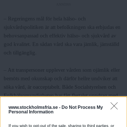
ANNONS
– Regeringens mål för hela hälso- och
sjukvårdspolitiken är att befolkningen ska erbjudas en
behovsanpassad och effektiv hälso- och sjukvård av
god kvalitet. En sådan vård ska vara jämlik, jämställd
och tillgänglig.
– Att transpersoner upplever vården som ojämlik eller
bemöts med okunskap och därför hellre undviker att
söka vård, är oacceptabelt. Både Socialstyrelsen och
Folkhälsomyndigheten har fått flertalet uppdrag med
syfte kartlägga och förbättra transpersoners hälsa. Det
www.stockholmsfria.se -
Do Not Process My
Personal Information
är viktigt att det finns en större kunskap och
kartläggning av bland annat hälso- och sjukvården för
If you wish to opt-out of the sale, sharing to third parties, or