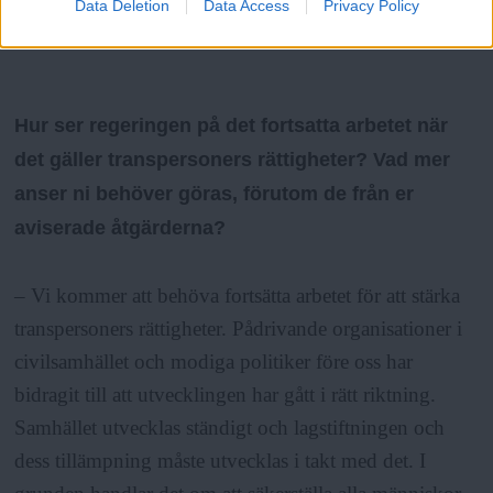
Data Deletion
Data Access
Privacy Policy
ANNONS
Hur ser regeringen på det fortsatta arbetet när
det gäller transpersoners rättigheter? Vad mer
anser ni behöver göras, förutom de från er
aviserade åtgärderna?
– Vi kommer att behöva fortsätta arbetet för att stärka
transpersoners rättigheter. Pådrivande organisationer i
civilsamhället och modiga politiker före oss har
bidragit till att utvecklingen har gått i rätt riktning.
Samhället utvecklas ständigt och lagstiftningen och
dess tillämpning måste utvecklas i takt med det. I