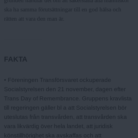
grunden handlar det om att säkerställa alla människor
ska ha samma förutsättningar till en god hälsa och
rätten att vara den man är.
FAKTA
Fakta:
• Föreningen Transförsvaret ockuperade
Socialstyrelsen den 21 november, dagen efter
Trans Day of Remembrance. Gruppens kravlista
till regeringen gäller bl a att Socialstyrelsen bör
uteslutas från transvården, att transvården ska
vara likvärdig över hela landet, att juridisk
könstillhörighet ska avskaffas och att