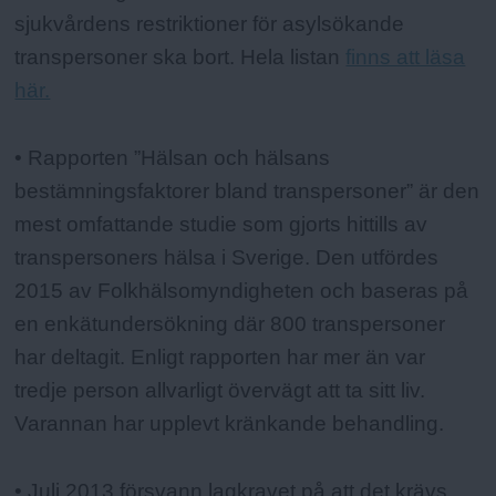
sjukvårdens restriktioner för asylsökande
transpersoner ska bort. Hela listan
finns att läsa
här.
• Rapporten ”Hälsan och hälsans
bestämningsfaktorer bland transpersoner” är den
mest omfattande studie som gjorts hittills av
transpersoners hälsa i Sverige. Den utfördes
2015 av Folkhälsomyndigheten och baseras på
en enkätundersökning där 800 transpersoner
har deltagit. Enligt rapporten har mer än var
tredje person allvarligt övervägt att ta sitt liv.
Varannan har upplevt kränkande behandling.
• Juli 2013 försvann lagkravet på att det krävs