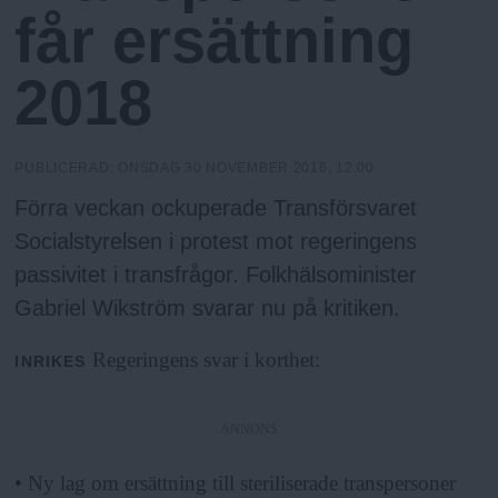
h
n
får ersättning
y
o
2018
l
PUBLICERAD:
ONSDAG 30 NOVEMBER 2016, 12:00
m
Förra veckan ockuperade Transförsvaret
Socialstyrelsen i protest mot regeringens
s
passivitet i transfrågor. Folkhälsominister
Gabriel Wikström svarar nu på kritiken.
F
Regeringens svar i korthet:
INRIKES
r
ANNONS
i
• Ny lag om ersättning till steriliserade transpersoner